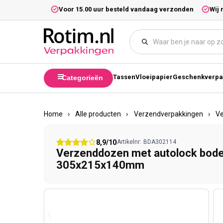
Meteen naar de content
5,- excl. btw.
Voor 15.00 uur besteld vandaag verzonden
Wij 
Tassen
Vloeipapier
Geschenkverpa
Categorieën
Home
›
Alle producten
›
Verzendverpakkingen
›
V
8,9/10
Artikelnr:
BDA302114
Verzenddozen met autolock bod
305x215x140mm