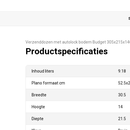
S
Verzenddozen met autolock bodem Budget 305x215x
Productspecificaties
Inhoud liters
9.18
Plano formaat cm
52.5x2
Breedte
30.5
Hoogte
14
Diepte
21.5