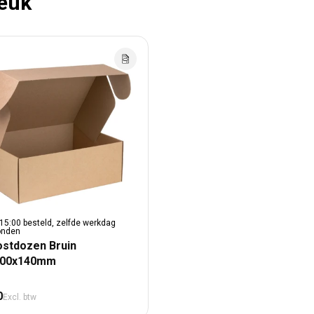
leuk
15:00 besteld, zelfde werkdag
onden
ostdozen Bruin
300x140mm
male prijs
0
Excl. btw