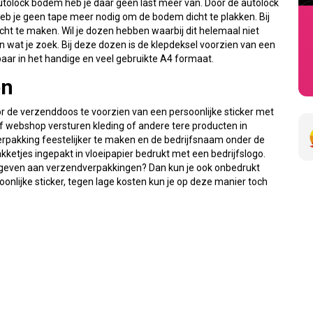
tolock bodem heb je daar geen last meer van. Door de autolock
heb je geen tape meer nodig om de bodem dicht te plakken. Bij
ht te maken. Wil je dozen hebben waarbij dit helemaal niet
n wat je zoek. Bij deze dozen is de klepdeksel voorzien van een
gbaar in het handige en veel gebruikte A4 formaat.
en
oor de verzenddoos te voorzien van een persoonlijke sticker met
 of webshop versturen kleding of andere tere producten in
pakking feestelijker te maken en de bedrijfsnaam onder de
ketjes ingepakt in vloeipapier bedrukt met een bedrijfslogo.
uitgeven aan verzendverpakkingen? Dan kun je ook onbedrukt
onlijke sticker, tegen lage kosten kun je op deze manier toch