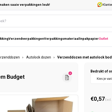
maken saaie verpakkingen leuk!
Klante
kking
Verzendverpakkingen
Verpakkingsmateriaal
Inpakpapier
Outlet
erzenddozen
›
Autolock dozen
›
Verzenddozen met autolock bo
Bedrukt of o
em Budget
Normal
€0,57
Excl.