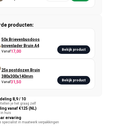
rde producten:
50x Brievenbusdoos
bovenlader Bruin A4
Bekijk product
17,00
Vanaf
25x postdozen Bruin
380x300x140mm
Bekijk product
31,50
Vanaf
eling 8,9 / 10
tellen je het graag zelf
ing vanaf €125 (NL)
in huis
aar ervaring
te specialist in maatwerk verpakkingen