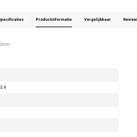
pecificaties
Productinformatie
Vergelijkbaar
Review
140mm
5.9