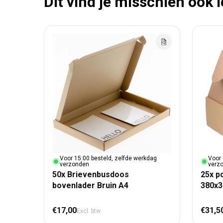
Dit vind je misschien ook 
Voor 15:00 besteld, zelfde werkdag
Voor 
verzonden
verz
50x Brievenbusdoos
25x p
bovenlader Bruin A4
380x
Normale prijs
Nor
€17,00
€31,5
Excl. btw