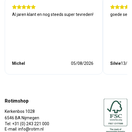
Al jaren klant en nog steeds super tevreden!
goede serv
Michel
05/08/2026
Silvie
13/07
Rotimshop
Kerkenbos 1028
6546 BA Nijmegen
Tel: +31 (0) 243 221 000
E-mail: info@rotim.nl