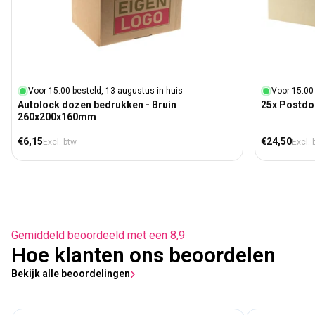
Voor 15:00 besteld, 13 augustus in huis
Voor 15:00
Autolock dozen bedrukken - Bruin
25x Postdo
260x200x160mm
Normale prijs
Normale prij
€6,15
€24,50
Excl. btw
Excl. 
Gemiddeld beoordeeld met een 8,9
Hoe klanten ons beoordelen
Bekijk alle beoordelingen