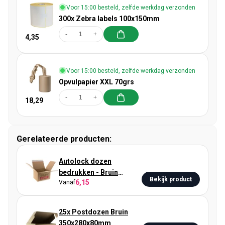
Voor 15:00 besteld, zelfde werkdag verzonden
300x Zebra labels 100x150mm
-
+
4,35
Voor 15:00 besteld, zelfde werkdag verzonden
Opvulpapier XXL 70grs
-
+
18,29
Gerelateerde producten:
Autolock dozen
bedrukken - Bruin
Bekijk product
6,15
Vanaf
260x200x160mm
25x Postdozen Bruin
350x280x80mm