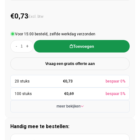
€0,73
Normale prijs
Excl. btw
Voor 15:00 besteld, zelfde werkdag verzonden
-
+
Toevoegen
Vraag een gratis offerte aan
€0,73
bespaar 0%
€0,69
bespaar 5%
meer bekijken
Handig mee te bestellen: