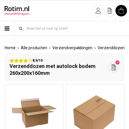
Meteen naar de content
Inloggen
Offerte
Win
›
›
›
›
Home
Alle producten
Verzendverpakkingen
Verzenddozen
8,9/10
Verzenddozen met autolock bodem
260x200x160mm