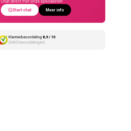
Chat direct met onze specialisten
Start chat
Meer info
Klantenbeoordeling
8,9 / 10
(3435 beoordelingen)