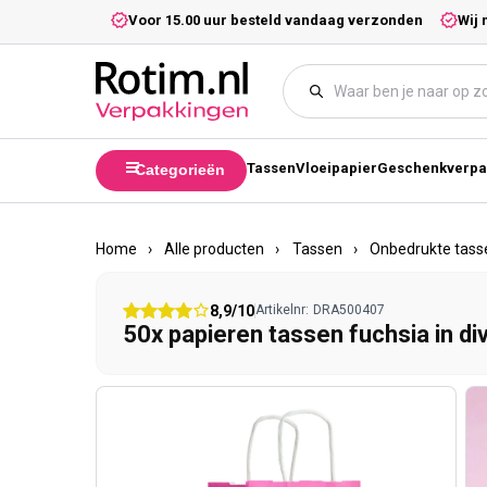
Meteen naar de content
5,- excl. btw.
Voor 15.00 uur besteld vandaag verzonden
Wij 
Tassen
Vloeipapier
Geschenkverpa
Categorieën
Home
›
Alle producten
›
Tassen
›
Onbedrukte tass
8,9/10
Artikelnr:
DRA500407
50x papieren tassen fuchsia in d