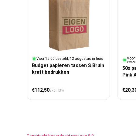
Voor 
Voor 15:00 besteld, 12 augustus in huis
verz
Budget papieren tassen S Bruin
50x p
kraft bedrukken
Pink 
Normale prijs
Nor
€112,50
€20,3
Excl. btw
Gemiddeld beoordeeld met een 8,9