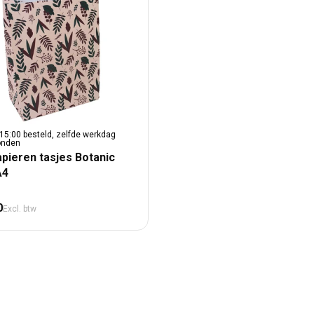
15:00 besteld, zelfde werkdag
onden
apieren tasjes Botanic
A4
male prijs
0
Excl. btw