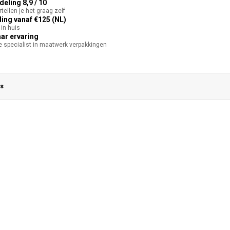
eling 8,9 / 10
tellen je het graag zelf
ing vanaf €125 (NL)
in huis
aar ervaring
te specialist in maatwerk verpakkingen
s