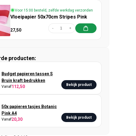
Voor 15:00 besteld, zelfde werkdag verzonden
Vloeipapier 50x70cm Stripes Pink
-
+
27,50
rde producten:
Budget papieren tassen S
Bruin kraft bedrukken
Bekijk product
112,50
Vanaf
50x papieren tasjes Botanic
Pink A4
Bekijk product
20,30
Vanaf