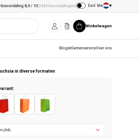
nbeoordeling 8,9 / 10
(3435 beoordelingen)
Excl. btw
Land/regio
Winkelwagen
Inloggen
Offerte
Winkelwagen
Blogs
Klantenservice
Over ons
fuchsia in diverse formaten
variant: