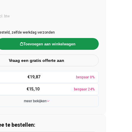
e prijs
cl. btw
esteld, zelfde werkdag verzonden
Toevoegen aan winkelwagen
Vraag een gratis offerte aan
€19,87
bespaar 0%
€15,10
bespaar 24%
meer bekijken
 te bestellen: