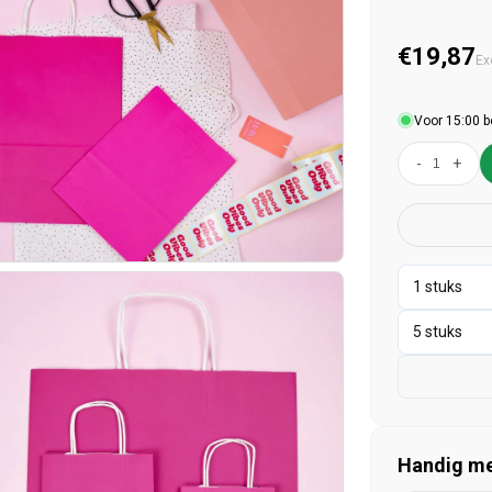
Normal
€19,87
Ex
Voor 15:00 b
-
+
Handig mee