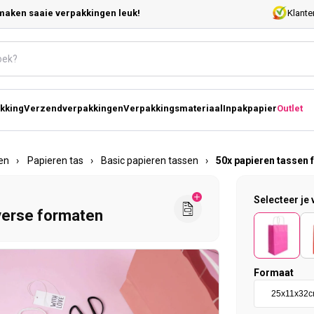
maken saaie verpakkingen leuk!
Klante
kking
Verzendverpakkingen
Verpakkingsmateriaal
Inpakpapier
Outlet
en
›
Papieren tas
›
Basic papieren tassen
›
50x papieren tassen 
Selecteer je 
iverse formaten
Formaat