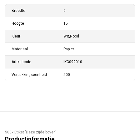
Breedte
6
Hoogte
15
Kleur
Wit,Rood
Materiaal
Papier
Artikelcode
IKG092010
Verpakkingseenheid
500
500x Etiket 'Deze zijde boven'
Productinformatie