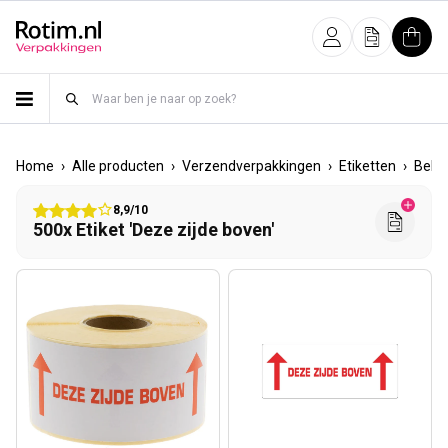
Meteen naar de content
Inloggen
Offerte
Wink
›
›
›
›
Home
Alle producten
Verzendverpakkingen
Etiketten
Beha
8,9/10
500x Etiket 'Deze zijde boven'