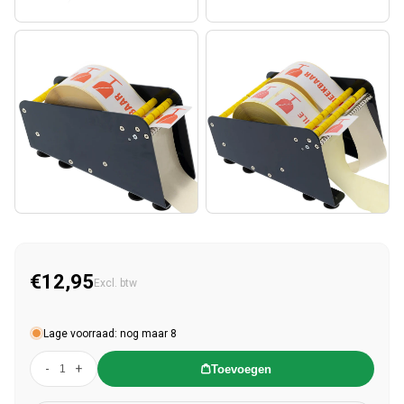
€12,95
Normale prijs
Excl. btw
Lage voorraad: nog maar 8
-
+
Toevoegen