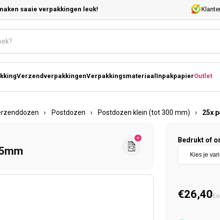
maken saaie verpakkingen leuk!
Klante
kking
Verzendverpakkingen
Verpakkingsmateriaal
Inpakpapier
Outlet
erzenddozen
›
Postdozen
›
Postdozen klein (tot 300 mm)
›
25x 
Bedrukt of o
75mm
Normal
€26,40
Ex