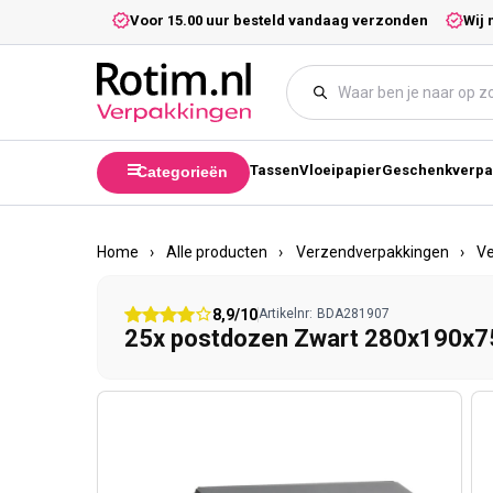
Meteen naar de content
5,- excl. btw.
Voor 15.00 uur besteld vandaag verzonden
Wij 
Tassen
Vloeipapier
Geschenkverpa
Categorieën
Home
›
Alle producten
›
Verzendverpakkingen
›
V
8,9/10
Artikelnr:
BDA281907
25x postdozen Zwart 280x190x