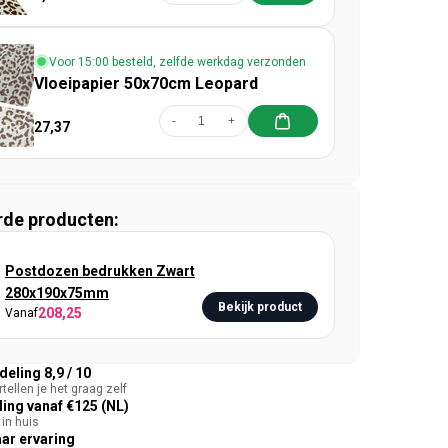
Voor 15:00 besteld, zelfde werkdag verzonden
Vloeipapier 50x70cm Leopard
-
+
27,37
rde producten:
Postdozen bedrukken Zwart
280x190x75mm
Bekijk product
208,25
Vanaf
eling 8,9 / 10
tellen je het graag zelf
ing vanaf €125 (NL)
in huis
aar ervaring