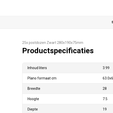
S
25x postdozen Zwart 280x190x75mm
Productspecificaties
Inhoud liters
3.99
Plano formaat cm
63.0x6
Breedte
28
Hoogte
7.5
Diepte
19