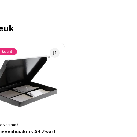
leuk
erkocht
op voorraad
rievenbusdoos A4 Zwart