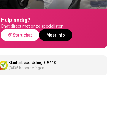
Hulp nodig?
Chat direct met onze specialisten
Start chat
Meer info
Klantenbeoordeling
8,9 / 10
(3435 beoordelingen)