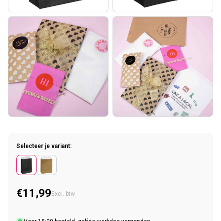
Selecteer je variant:
€11,99
Normale prijs
Excl. btw