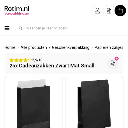
Meteen naar de content
Inloggen
Offerte
Win
›
›
›
›
Home
Alle producten
Geschenkverpakking
Papieren zakjes
8,9/10
25x Cadeauzakken Zwart Mat Small