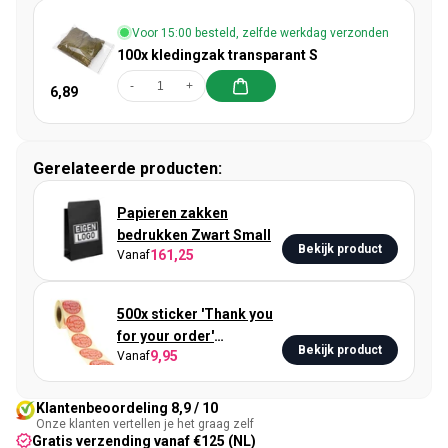
Voor 15:00 besteld, zelfde werkdag verzonden
100x kledingzak transparant S
-
+
6,89
Gerelateerde producten:
Papieren zakken
bedrukken Zwart Small
Bekijk product
161,25
Vanaf
500x sticker 'Thank you
for your order'
Bekijk product
9,95
Vanaf
Rood/Roze 50mm
Klantenbeoordeling 8,9 / 10
Onze klanten vertellen je het graag zelf
Gratis verzending vanaf €125 (NL)