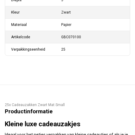
Diepte
5
Kleur
Zwart
Materiaal
Papier
Artikelcode
GBC070100
Verpakkingseenheid
25
25x Cadeauzakken Zwart Mat Small
Productinformatie
Kleine luxe cadeauzakjes
Ideaal voor het netjes verpakken van kleine cadeautjes of als je je