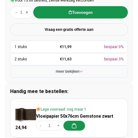
Voor 15:00 besteld, zelfde werkdag verzonden
-
+
Toevoegen
Vraag een gratis offerte aan
€11,99
bespaar 0%
€11,63
bespaar 3%
meer bekijken
Handig mee te bestellen:
Lage voorraad: nog maar 1
Vloeipapier 50x76cm Gemstone zwart
-
+
24,94