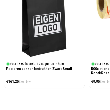
Voor 15:00 besteld, 19 augustus in huis
Voor 15:00
Papieren zakken bedrukken Zwart Small
500x sticke
Rood/Roze
Normale prijs
Normale prij
€161,25
€9,95
Excl. btw
Excl. b