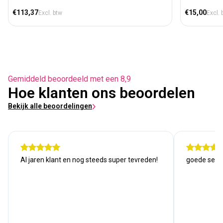
Normale prijs
Normale prij
€113,37
€15,00
Excl. btw
Excl. 
Gemiddeld beoordeeld met een 8,9
Hoe klanten ons beoordelen
Bekijk alle beoordelingen
Al jaren klant en nog steeds super tevreden!
goede serv