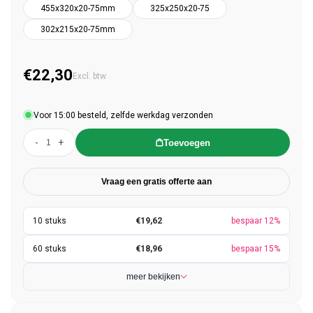
455x320x20-75mm
325x250x20-75
302x215x20-75mm
€22,30
Normale prijs
Excl. btw
Voor 15:00 besteld, zelfde werkdag verzonden
-
+
Toevoegen
Vraag een gratis offerte aan
€19,62
bespaar 12%
€18,96
bespaar 15%
meer bekijken