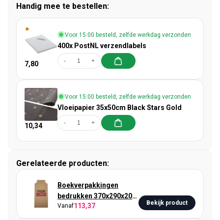
Handig mee te bestellen:
Voor 15:00 besteld, zelfde werkdag verzonden
400x PostNL verzendlabels
-
+
7,80
Voor 15:00 besteld, zelfde werkdag verzonden
Vloeipapier 35x50cm Black Stars Gold
-
+
10,34
Gerelateerde producten:
Boekverpakkingen
bedrukken 370x290x20-
Bekijk product
113,37
Vanaf
75mm