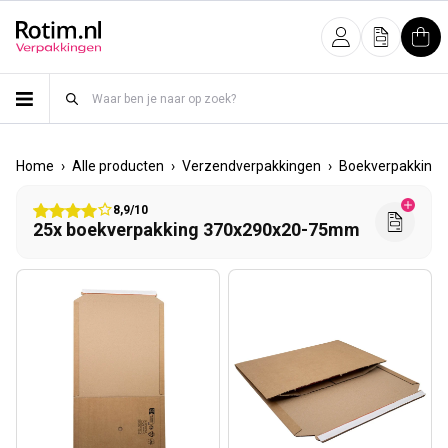
Meteen naar de content
Inloggen
Offerte
Win
›
›
›
Home
Alle producten
Verzendverpakkingen
Boekverpakking
8,9/10
25x boekverpakking 370x290x20-75mm