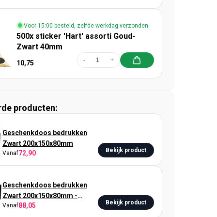
Voor 15:00 besteld, zelfde werkdag verzonden
500x sticker 'Hart' assorti Goud-
Zwart 40mm
-
+
10,75
rde producten:
Geschenkdoos bedrukken
Zwart 200x150x80mm
Bekijk product
72,90
Vanaf
Geschenkdoos bedrukken
Zwart 200x150x80mm -
Bekijk product
88,05
Vanaf
Metallic