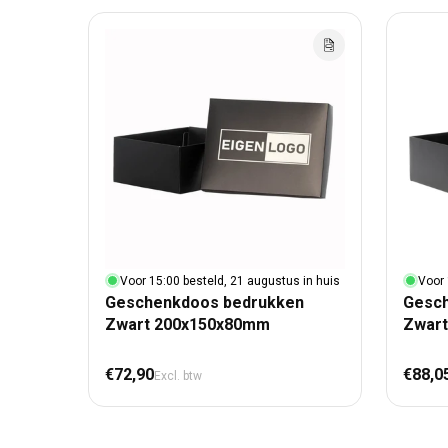
Voor 15:00 besteld, 21 augustus in huis
Voor 
Geschenkdoos bedrukken
Gesc
Zwart 200x150x80mm
Zwart
Normale prijs
Nor
€72,90
€88,0
Excl. btw