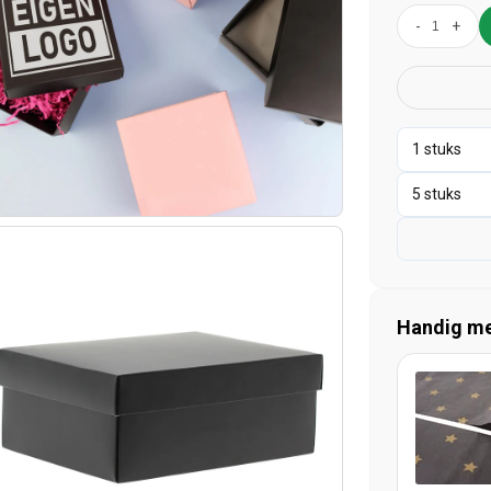
-
+
Handig mee