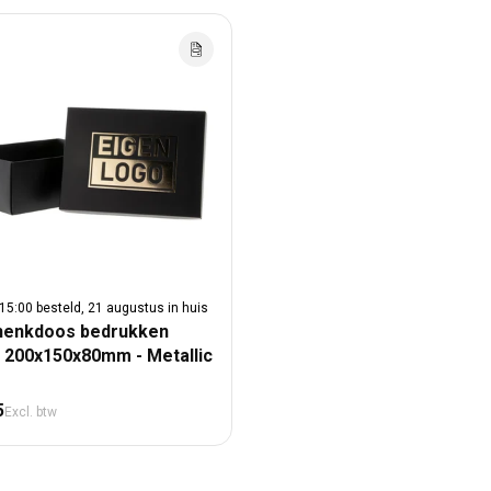
15:00 besteld, 21 augustus in huis
henkdoos bedrukken
 200x150x80mm - Metallic
male prijs
5
Excl. btw