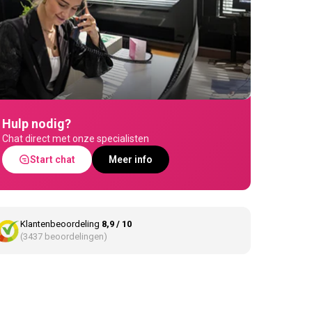
Hulp nodig?
Chat direct met onze specialisten
Start chat
Meer info
Klantenbeoordeling
8,9 / 10
(3437 beoordelingen)