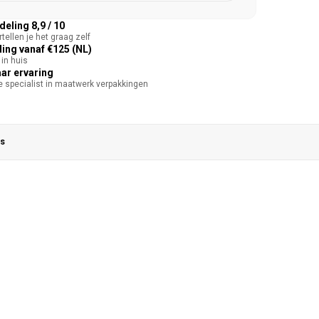
eling 8,9 / 10
tellen je het graag zelf
ing vanaf €125 (NL)
in huis
aar ervaring
te specialist in maatwerk verpakkingen
s