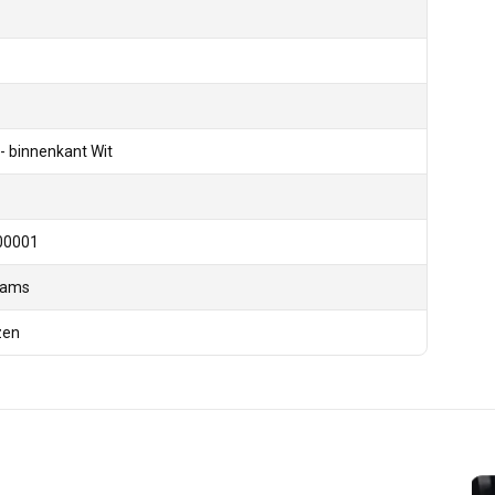
- binnenkant Wit
00001
rams
zen