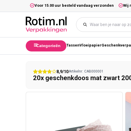
Meteen naar de content
5,- excl. btw.
Voor 15.00 uur besteld vandaag verzonden
Wij 
Tassen
Vloeipapier
Geschenkverpa
Categorieën
8,9/10
Artikelnr:
CAB000001
20x geschenkdoos mat zwart 2