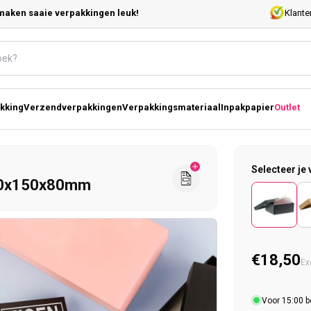
maken saaie verpakkingen leuk!
Klante
kking
Verzendverpakkingen
Verpakkingsmateriaal
Inpakpapier
Outlet
Selecteer je 
00x150x80mm
Normal
€18,50
Ex
Voor 15:00 b