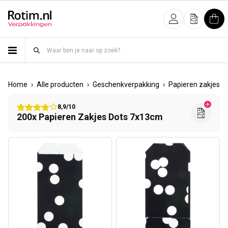
Meteen naar de content
Inloggen
Offerte
Win
›
›
›
›
Home
Alle producten
Geschenkverpakking
Papieren zakjes
8,9/10
200x Papieren Zakjes Dots 7x13cm