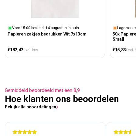
Voor 15:00 besteld, 14 augustus in huis
Lage voorr
Papieren zakjes bedrukken Wit 7x13cm
50x Papier
Small
Normale prijs
Normale prij
€182,42
€15,83
Excl. btw
Excl. 
Gemiddeld beoordeeld met een 8,9
Hoe klanten ons beoordelen
Bekijk alle beoordelingen