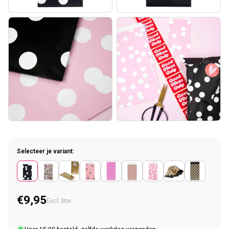
Selecteer je variant:
€9,95
Normale prijs
Excl. btw