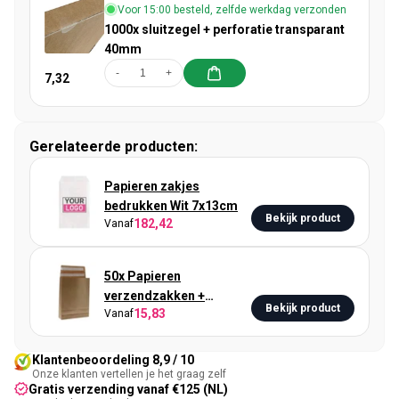
Voor 15:00 besteld, zelfde werkdag verzonden
1000x sluitzegel + perforatie transparant
40mm
-
+
7,32
Gerelateerde producten:
Papieren zakjes
bedrukken Wit 7x13cm
Bekijk product
182,42
Vanaf
50x Papieren
verzendzakken +
Bekijk product
15,83
Vanaf
zijvouw/bodem Small
Klantenbeoordeling 8,9 / 10
Onze klanten vertellen je het graag zelf
Gratis verzending vanaf €125 (NL)