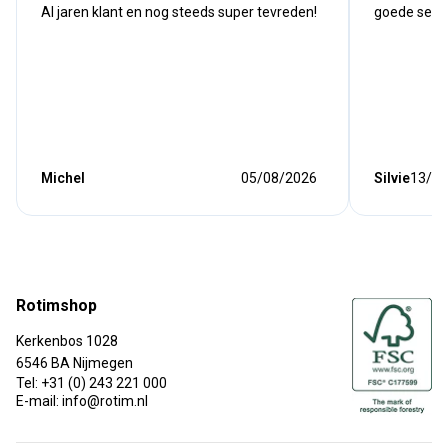
Al jaren klant en nog steeds super tevreden!
goede serv
Michel
05/08/2026
Silvie
13/07
Rotimshop
Kerkenbos 1028
6546 BA Nijmegen
Tel: +31 (0) 243 221 000
E-mail: info@rotim.nl