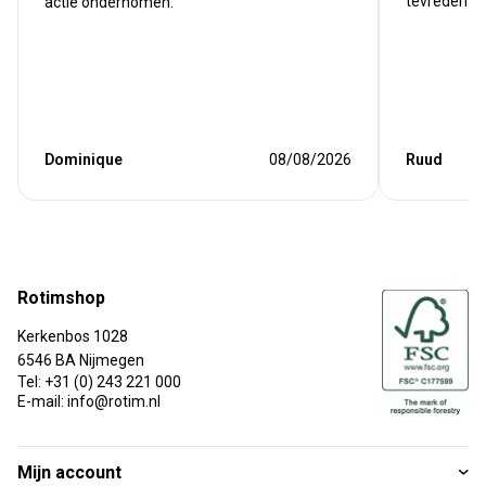
tevreden. Kw
actie ondernomen.
Dominique
08/08/2026
Ruud
Rotimshop
Kerkenbos 1028
6546 BA Nijmegen
Tel: +31 (0) 243 221 000
E-mail: info@rotim.nl
Mijn account