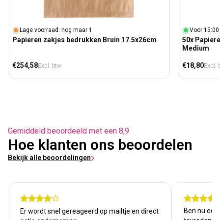
Lage voorraad: nog maar 1
Voor 15:00
Papieren zakjes bedrukken Bruin 17.5x26cm
50x Papier
Medium
Normale prijs
Normale prij
€254,58
€18,80
Excl. btw
Excl. 
Gemiddeld beoordeeld met een 8,9
Hoe klanten ons beoordelen
Bekijk alle beoordelingen
Ben nu een j
Er wordt snel gereageerd op mailtje en direct