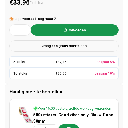
€33,96
Normale prijs
Excl. btw
Lage voorraad: nog maar 2
-
+
Toevoegen
Vraag een gratis offerte aan
€32,26
bespaar 5%
€30,56
bespaar 10%
Handig mee te bestellen:
Voor 15:00 besteld, zelfde werkdag verzonden
500x sticker 'Good vibes only' Blauw-Rood
50mm