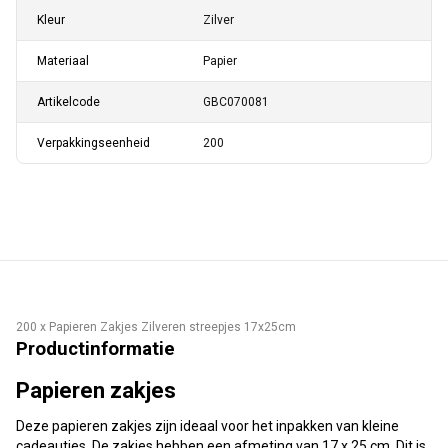
Kleur
Zilver
Materiaal
Papier
Artikelcode
GBC070081
Verpakkingseenheid
200
200 x Papieren Zakjes Zilveren streepjes 17x25cm
Productinformatie
Papieren zakjes
Deze papieren zakjes zijn ideaal voor het inpakken van kleine
cadeautjes. De zakjes hebben een afmeting van 17 x 25 cm. Dit is