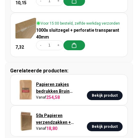
-
+
10,15
Voor 15:00 besteld, zelfde werkdag verzonden
1000x sluitzegel + perforatie transparant
40mm
-
+
7,32
Gerelateerde producten:
Papieren zakjes
bedrukken Bruin
Bekijk product
254,58
Vanaf
17.5x26cm
50x Papieren
verzendzakken +
Bekijk product
18,80
Vanaf
zijvouw/bodem Medium