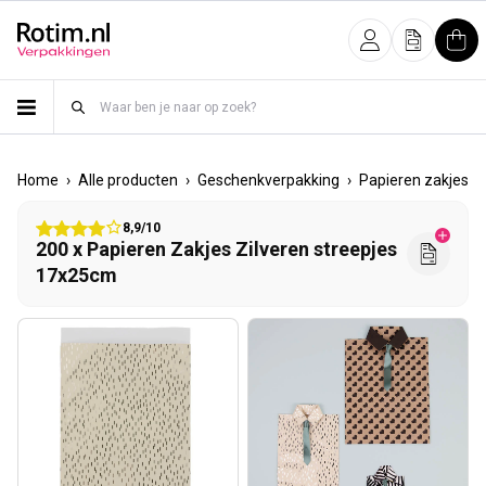
Meteen naar de content
Inloggen
Offerte
Win
›
›
›
›
Home
Alle producten
Geschenkverpakking
Papieren zakjes
8,9/10
200 x Papieren Zakjes Zilveren streepjes
17x25cm