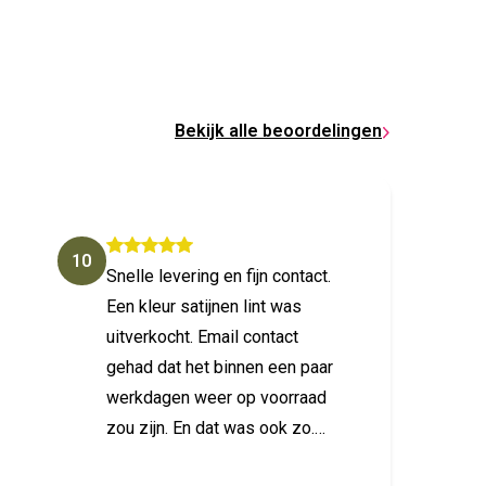
Bekijk alle beoordelingen
10
10
Snelle levering en fijn contact.
Fijne 
Een kleur satijnen lint was
uitverkocht. Email contact
gehad dat het binnen een paar
werkdagen weer op voorraad
zou zijn. En dat was ook zo.
Ook over welke maat