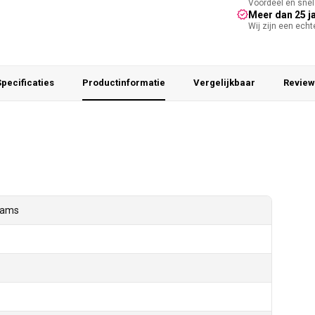
Voordeel en snel 
Meer dan 25 j
Wij zijn een ech
pecificaties
Productinformatie
Vergelijkbaar
Review
rams