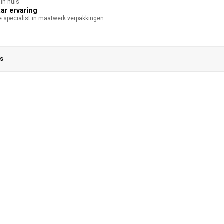
in huis
aar ervaring
te specialist in maatwerk verpakkingen
s