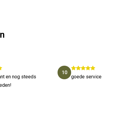
en
10
lant en nog steeds
goede service
reden!