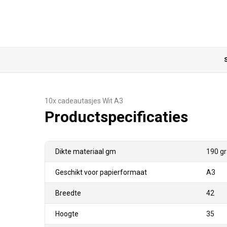
S
10x cadeautasjes Wit A3
Productspecificaties
Dikte materiaal gm
190 g
Geschikt voor papierformaat
A3
Breedte
42
Hoogte
35