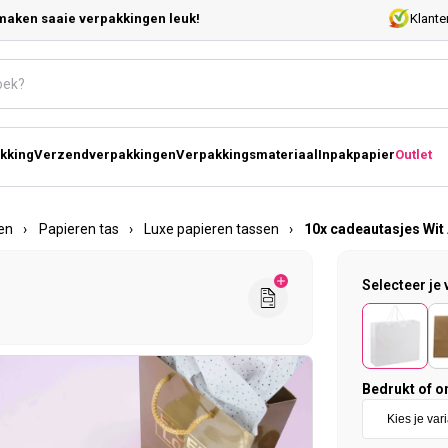
maken saaie verpakkingen leuk!
Klante
kking
Verzendverpakkingen
Verpakkingsmateriaal
Inpakpapier
Outlet
en
›
Papieren tas
›
Luxe papieren tassen
›
10x cadeautasjes Wit
Selecteer je 
Bedrukt of o