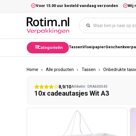
Meteen naar de content
5,- excl. btw.
Voor 15.00 uur besteld vandaag verzonden
Wij 
Tassen
Vloeipapier
Geschenkverpa
Categorieën
Home
›
Alle producten
›
Tassen
›
Onbedrukte tass
8,9/10
Artikelnr:
DRA600043
10x cadeautasjes Wit A3