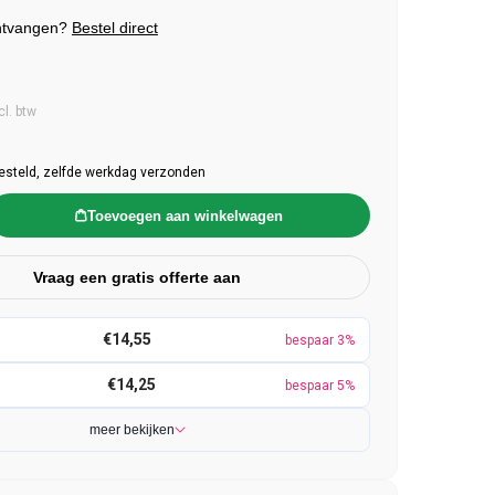
ntvangen?
Bestel direct
e prijs
cl. btw
esteld, zelfde werkdag verzonden
Toevoegen aan winkelwagen
Vraag een gratis offerte aan
€14,55
bespaar 3%
€14,25
bespaar 5%
meer bekijken