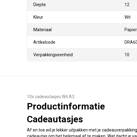
Diepte
12
Kleur
Wit
Materiaal
Papier
Artikelcode
DRA6
Verpakkingseenheid
10
10x cadeautasjes Wit A3
Productinformatie
Cadeautasjes
Af en toe wil je lekker uitpakken met je cadeauverpakkin
cadeautas om het helemaal af te maken. Wat dacht je v