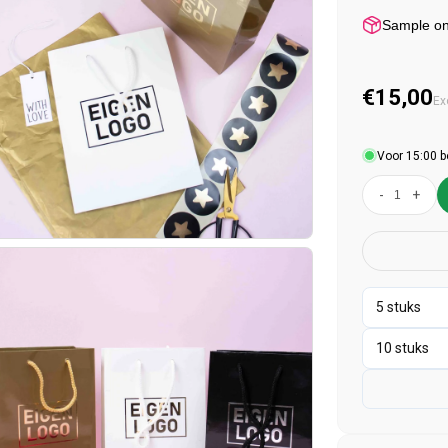
Sample o
Normal
€15,00
Ex
Voor 15:00 b
-
+