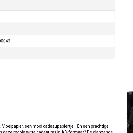
00043
g. Vloeipapier, een mooi cadeaupapiertje… En een prachtige
an deze mooie witte cadeautas in A3-formaat? De glanzende