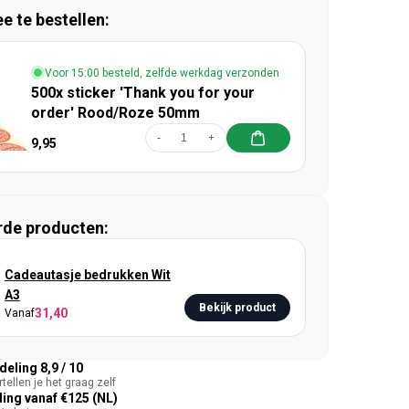
 te bestellen:
Voor 15:00 besteld, zelfde werkdag verzonden
500x sticker 'Thank you for your
order' Rood/Roze 50mm
-
+
9,95
rde producten:
Cadeautasje bedrukken Wit
A3
Bekijk product
31,40
Vanaf
eling 8,9 / 10
tellen je het graag zelf
ing vanaf €125 (NL)