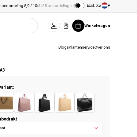
nbeoordeling 8,9 / 10
(3435 beoordelingen)
Excl. btw
Land/regio
Winkelwagen
Inloggen
Offerte
Winkelwagen
Blogs
Klantenservice
Over ons
 A3
variant:
nbedrukt