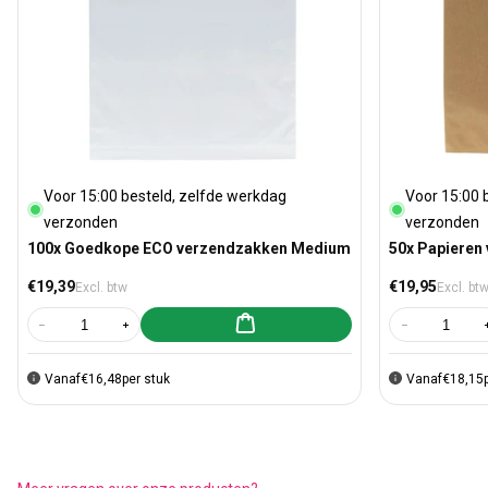
Voor 15:00 besteld, zelfde werkdag
Voor 15:00 
verzonden
verzonden
100x Goedkope ECO verzendzakken Medium
50x Papieren
Normale prijs
Normale prijs
€19,39
€19,95
Excl. btw
Excl. bt
Aan winkelwagen toevoegen
Aantal verlagen voor 100x Goedkope ECO verzendzakken Medium
Aantal verhogen voor 100x Goedkope ECO verzendzakk
Aantal verla
Vanaf
€16,48
per stuk
Vanaf
€18,15