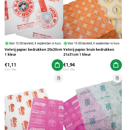
Voor 15:00 besteld, 4 september in huis
Voor 15:00 besteld, 4 september in huis
Vetvrij papier bedrukken 20x20cm
Vetvrij papier bruin bedrukken
1 kleur
21x31cm 1 kleur
Normale prijs
€1,11
Normale prijs
€1,94
Aan winkelwagen toevoegen
Aan win
Excl. btw
Excl. btw