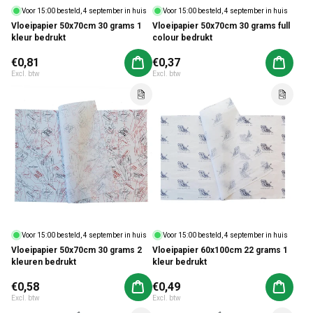
Voor 15:00 besteld, 4 september in huis
Voor 15:00 besteld, 4 september in huis
Vloeipapier 50x70cm 30 grams 1
Vloeipapier 50x70cm 30 grams full
kleur bedrukt
colour bedrukt
Normale prijs
€0,81
Normale prijs
€0,37
Aan winkelwagen toevoegen
Aan win
Excl. btw
Excl. btw
Voor 15:00 besteld, 4 september in huis
Voor 15:00 besteld, 4 september in huis
Vloeipapier 50x70cm 30 grams 2
Vloeipapier 60x100cm 22 grams 1
kleuren bedrukt
kleur bedrukt
Normale prijs
€0,58
Normale prijs
€0,49
Aan winkelwagen toevoegen
Aan win
Excl. btw
Excl. btw