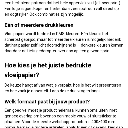
een herhalend patroon dat het hele oppervlak vult (all-over print).
Een logo is goedkoper en herkenbaar; een patroon valt direct op
en oogt rijker. Ook combinaties zijn mogelijk.
Eén of meerdere drukkleuren
Vloeipapier wordt bedrukt in PMS-kleuren. Eén kleur is het
scherpst geprijsd, maar tot meerdere kleuren is mogelijk. Bedenk
dat het papier zelf licht doorschijnend is — donkere kleuren komen
daardoor net iets gedempter over dan op een gewone print.
Hoe kies je het juiste bedrukte
vloeipapier?
De keuze hangt af van wat je verpakt, hoe je het wilt presenteren
en hoe vaak je nabestelt. Loop deze drie vragen langs.
Welk formaat past bij jouw product?
Een goed vel moet je product helemaal kunnen omsluiten, met
genoeg overlap om bovenop een mooie vouw of sluitsticker te
plaatsen. Voor de meeste webshopproducten is 400×400 mm
prima. Verpak je grotere artikelen, zoals truien of dekens, kies dan