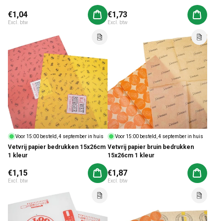
Normale prijs
€1,04
Normale prijs
€1,73
Aan winkelwagen toevoegen
Aan win
Excl. btw
Excl. btw
Voor 15:00 besteld, 4 september in huis
Voor 15:00 besteld, 4 september in huis
Vetvrij papier bedrukken 15x26cm
Vetvrij papier bruin bedrukken
1 kleur
15x26cm 1 kleur
Normale prijs
€1,15
Normale prijs
€1,87
Aan winkelwagen toevoegen
Aan win
Excl. btw
Excl. btw