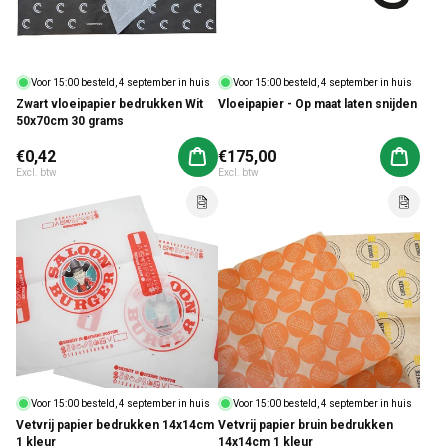
Voor 15:00 besteld, 4 september in huis
Voor 15:00 besteld, 4 september in huis
Zwart vloeipapier bedrukken Wit
Vloeipapier - Op maat laten snijden
50x70cm 30 grams
Normale prijs
€0,42
Normale prijs
€175,00
Aan winkelwagen toevoegen
Aan win
Excl. btw
Excl. btw
Voor 15:00 besteld, 4 september in huis
Voor 15:00 besteld, 4 september in huis
Vetvrij papier bedrukken 14x14cm
Vetvrij papier bruin bedrukken
1 kleur
14x14cm 1 kleur