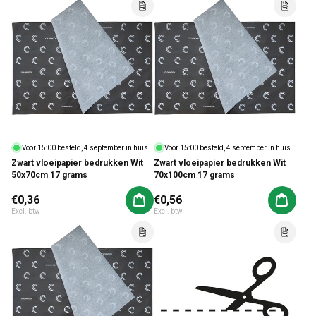
Voor 15:00 besteld, 4 september in huis
Voor 15:00 besteld, 4 september in huis
Zwart vloeipapier bedrukken Wit
Zwart vloeipapier bedrukken Wit
50x70cm 17 grams
70x100cm 17 grams
Normale prijs
€0,36
Normale prijs
€0,56
Aan winkelwagen toevoegen
Aan win
Excl. btw
Excl. btw