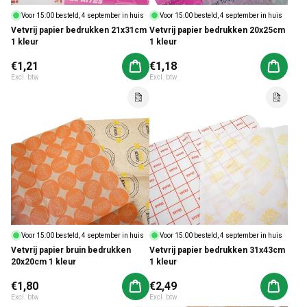
Voor 15:00 besteld, 4 september in huis
Voor 15:00 besteld, 4 september in huis
Vetvrij papier bedrukken 21x31cm
Vetvrij papier bedrukken 20x25cm
1 kleur
1 kleur
Normale prijs
€1,21
Normale prijs
€1,18
Aan winkelwagen toevoegen
Aan win
Excl. btw
Excl. btw
Voor 15:00 besteld, 4 september in huis
Voor 15:00 besteld, 4 september in huis
Vetvrij papier bruin bedrukken
Vetvrij papier bedrukken 31x43cm
20x20cm 1 kleur
1 kleur
Normale prijs
€1,80
Normale prijs
€2,49
Aan winkelwagen toevoegen
Aan win
Excl. btw
Excl. btw