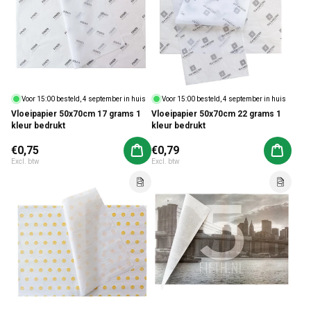
Voor 15:00 besteld, 4 september in huis
Voor 15:00 besteld, 4 september in huis
Vloeipapier 50x70cm 17 grams 1
Vloeipapier 50x70cm 22 grams 1
kleur bedrukt
kleur bedrukt
Normale prijs
€0,75
Normale prijs
€0,79
Aan winkelwagen toevoegen
Aan win
Excl. btw
Excl. btw