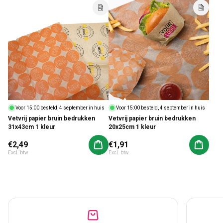
Voor 15:00 besteld, 4 september in huis
Voor 15:00 besteld, 4 september in huis
Vetvrij papier bruin bedrukken
Vetvrij papier bruin bedrukken
31x43cm 1 kleur
20x25cm 1 kleur
Normale prijs
€2,49
Normale prijs
€1,91
Aan winkelwagen toevoegen
Aan win
Excl. btw
Excl. btw