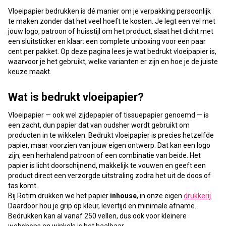
Vloeipapier bedrukken is dé manier om je verpakking persoonlijk
te maken zonder dat het veel hoeft te kosten. Je legt een vel met
jouw logo, patroon of huisstijl om het product, slaat het dicht met
een sluitsticker en klaar: een complete unboxing voor een paar
cent per pakket. Op deze pagina lees je wat bedrukt vloeipapier is,
waarvoor je het gebruikt, welke varianten er zijn en hoe je de juiste
keuze maakt.
Wat is bedrukt vloeipapier?
Vloeipapier — ook wel zijdepapier of tissuepapier genoemd — is
een zacht, dun papier dat van oudsher wordt gebruikt om
producten in te wikkelen. Bedrukt vloeipapier is precies hetzelfde
papier, maar voorzien van jouw eigen ontwerp. Dat kan een logo
zijn, een herhalend patroon of een combinatie van beide. Het
papier is licht doorschijnend, makkelijk te vouwen en geeft een
product direct een verzorgde uitstraling zodra het uit de doos of
tas komt.
Bij Rotim drukken we het papier
inhouse
, in onze eigen
drukkerij
.
Daardoor hou je grip op kleur, levertijd en minimale afname.
Bedrukken kan al vanaf 250 vellen, dus ook voor kleinere
webshops en winkels is het haalbaar.