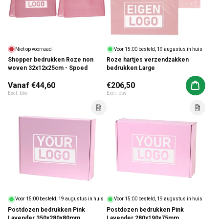
Niet op voorraad
Voor 15:00 besteld, 19 augustus in huis
Shopper bedrukken Roze non
Roze hartjes verzendzakken
woven 32x12x25cm - Spoed
bedrukken Large
Normale prijs
Vanaf €44,60
Normale prijs
€206,50
Aan win
Excl. btw
Excl. btw
Voor 15:00 besteld, 19 augustus in huis
Voor 15:00 besteld, 19 augustus in huis
Postdozen bedrukken Pink
Postdozen bedrukken Pink
Lavender 350x280x80mm
Lavender 280x190x75mm