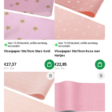
Voor 15:00 besteld, zelfde werkdag
Voor 15:00 besteld, zelfde werkdag
verzonden
verzonden
Vloeipapier 50x70cm Stars Gold
Vloeipapier 50x70cm Roze met
Hartjes
Normale prijs
€27,37
Normale prijs
€22,85
Aan winkelwagen toevoegen
Aan win
Excl. btw
Excl. btw