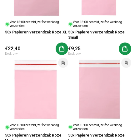
Voor 15:00 besteld, zelfde werkdag
Voor 15:00 besteld, zelfde werkdag
verzonden
verzonden
50x Papieren verzendzak Roze XL
50x Papieren verzendzak Roze
Small
Normale prijs
€22,40
Normale prijs
€9,25
Aan winkelwagen toevoegen
Aan win
Excl. btw
Excl. btw
Voor 15:00 besteld, zelfde werkdag
Voor 15:00 besteld, zelfde werkdag
verzonden
verzonden
50x Papieren verzendzak Roze
50x Papieren verzendzak Roze