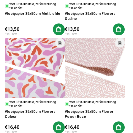
Voor 15:00 besteld, zelfde werkdag
Voor 15:00 besteld, zelfde werkdag
verzonden
verzonden
Vloeipapier 35x50cm Met Liefde
Vloeipapier 35x50cm Flowers
Outline
Normale prijs
€13,50
Normale prijs
€13,50
Aan winkelwagen toevoegen
Aan win
Excl. btw
Excl. btw
Voor 15:00 besteld, zelfde werkdag
Voor 15:00 besteld, zelfde werkdag
verzonden
verzonden
Vloeipapier 35x50cm Flowers
Vloeipapier 35x50cm Flower
Colour
Power Roze
Normale prijs
€16,40
Normale prijs
€16,40
Aan winkelwagen toevoegen
Aan win
Excl. btw
Excl. btw