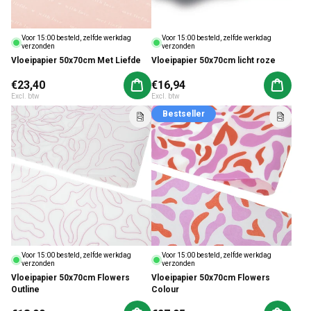
Voor 15:00 besteld, zelfde werkdag
Voor 15:00 besteld, zelfde werkdag
verzonden
verzonden
Vloeipapier 50x70cm Met Liefde
Vloeipapier 50x70cm licht roze
Normale prijs
€23,40
Normale prijs
€16,94
Aan winkelwagen toevoegen
Aan win
Excl. btw
Excl. btw
Bestseller
Voor 15:00 besteld, zelfde werkdag
Voor 15:00 besteld, zelfde werkdag
verzonden
verzonden
Vloeipapier 50x70cm Flowers
Vloeipapier 50x70cm Flowers
Outline
Colour