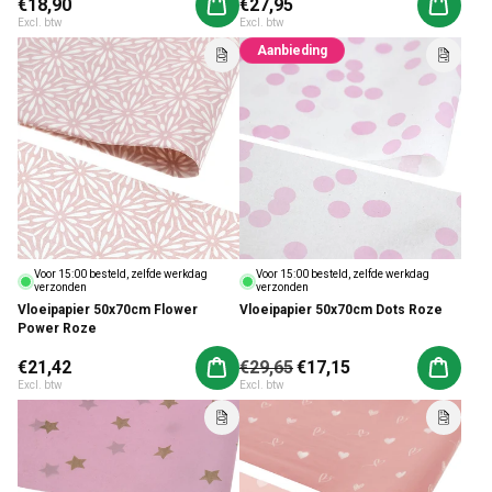
Normale prijs
€18,90
Normale prijs
€27,95
Aan winkelwagen toevoegen
Aan win
Excl. btw
Excl. btw
Aanbieding
Voor 15:00 besteld, zelfde werkdag
Voor 15:00 besteld, zelfde werkdag
verzonden
verzonden
Vloeipapier 50x70cm Flower
Vloeipapier 50x70cm Dots Roze
Power Roze
Normale prijs
€21,42
Normale prijs
€29,65
Aanbiedingsprijs
€17,15
Aan winkelwagen toevoegen
Aan win
Excl. btw
Excl. btw