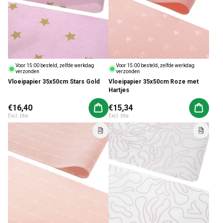
Voor 15:00 besteld, zelfde werkdag
Voor 15:00 besteld, zelfde werkdag
verzonden
verzonden
Vloeipapier 35x50cm Stars Gold
Vloeipapier 35x50cm Roze met
Hartjes
Normale prijs
€16,40
Normale prijs
€15,34
Aan winkelwagen toevoegen
Aan win
Excl. btw
Excl. btw