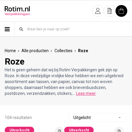
Meteen naar de content
Inloggen
Offerte
Wink
›
›
›
Home
Alle producten
Collecties
Roze
Roze
Het is geen geheim dat wij bij Rotim Verpakkingen gek zijn op
Roze. In deze veelzijdige vrolijke kleur hebben we een uitgebreid
assortiment aan tassen, van papier, canvas tot non woven
shoppers, daarnaast hebben we ook brievenbusdozen,
postdozen, verzendzakken, stickers,...
Lees meer
104 resultaten
S
o
Uitverkocht
Uitverkocht