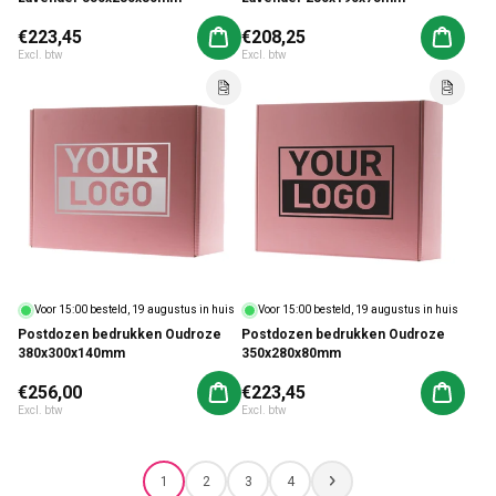
Normale prijs
€223,45
Normale prijs
€208,25
Aan winkelwagen toevoegen
Aan win
Excl. btw
Excl. btw
Voor 15:00 besteld, 19 augustus in huis
Voor 15:00 besteld, 19 augustus in huis
Postdozen bedrukken Oudroze
Postdozen bedrukken Oudroze
380x300x140mm
350x280x80mm
Normale prijs
€256,00
Normale prijs
€223,45
Aan winkelwagen toevoegen
Aan win
Excl. btw
Excl. btw
1
2
3
4