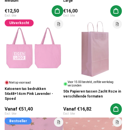
Large
Medium
Normale prijs
€12,50
Normale prijs
€16,00
Aan winkelwagen toevoegen
Aan win
Excl. btw
Excl. btw
Uitverkocht
Voor 15:00 besteld, zelfde werkdag
Niet op voorraad
verzonden
Katoenen tas bedrukken
50x Papieren tassen Zacht Roze in
54x48+14cm Pink Lavender -
verschillende formaten
Spoed
Normale prijs
Vanaf €51,40
Normale prijs
Vanaf €16,82
Aan win
Excl. btw
Excl. btw
Bestseller