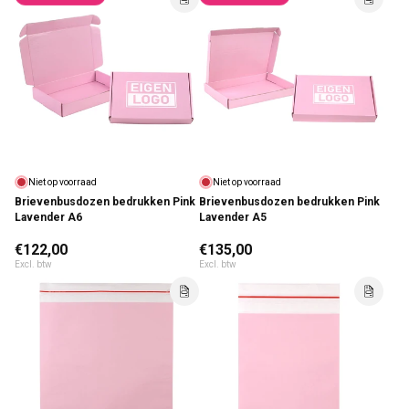
Niet op voorraad
Niet op voorraad
Brievenbusdozen bedrukken Pink
Brievenbusdozen bedrukken Pink
Lavender A6
Lavender A5
Normale prijs
€122,00
Normale prijs
€135,00
Excl. btw
Excl. btw