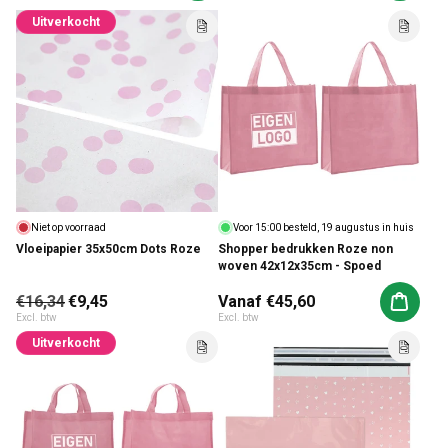
Uitverkocht
Niet op voorraad
Voor 15:00 besteld, 19 augustus in huis
Vloeipapier 35x50cm Dots Roze
Shopper bedrukken Roze non
woven 42x12x35cm - Spoed
Normale prijs
€16,34
Aanbiedingsprijs
€9,45
Normale prijs
Vanaf €45,60
Aan win
Excl. btw
Excl. btw
Uitverkocht