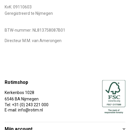
KvK: 09110603
Geregistreerd te Nijmegen
BTW-nummer: NL813758087B01
Directeur M.M. van Amerongen
Rotimshop
Kerkenbos 1028
6546 BA Nijmegen
Tel: +31 (0) 243 221 000
E-mail: info@rotim.nl
Mijn account