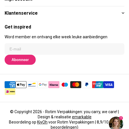
Klantenservice
Get inspired
Word member en ontvang elke week leuke aanbiedingen
Abonneer
© Copyright 2026 - Rotim Verpakkingen: you carry, we care! |
Design & realisatie
emarkable
1
Beoordeling op
KiyOh
voor Rotim Verpakkingen | 8,9/10 (3435
beoordelingen)