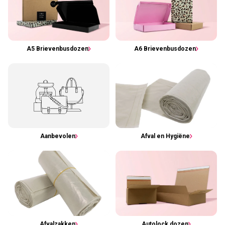
A5 Brievenbusdozen
A6 Brievenbusdozen
Aanbevolen
Afval en Hygiëne
Afvalzakken
Autolock dozen