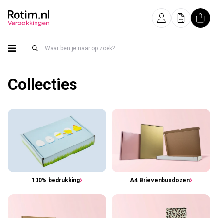
Meteen naar de content
Inloggen
Offerte
Wink
Collecties
100% bedrukking
A4 Brievenbusdozen