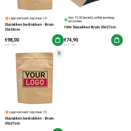
Voor 15:00 besteld, zelfde werkdag
Lage voorraad: nog maar 10
verzonden
Stazakken bedrukken - Bruin
100x Stazakken Bruin 30x37cm
25x34cm
Normale prijs
€98,00
Normale prijs
€74,90
Aan winkelwagen toevoegen
Aan win
Excl. btw
Excl. btw
Lage voorraad: nog maar 10
Stazakken bedrukken - Bruin
30x37cm