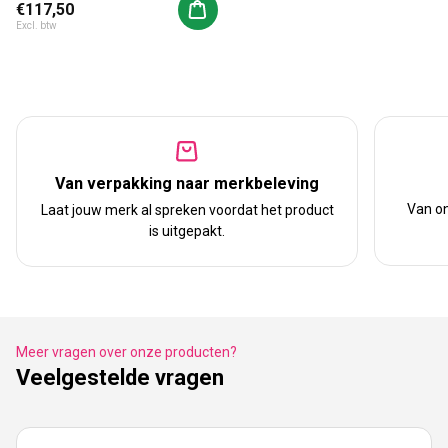
Normale prijs
€117,50
Aan winkelwagen toevoegen
Excl. btw
Van verpakking naar merkbeleving
Van on
Laat jouw merk al spreken voordat het product
is uitgepakt.
Meer vragen over onze producten?
Veelgestelde vragen