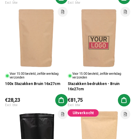
Excl. btw
Excl. btw
Voor 15:00 besteld, zelfde werkdag
Voor 15:00 besteld, zelfde werkdag
verzonden
verzonden
100x Stazakken Bruin 16x27cm
Stazakken bedrukken - Bruin
16x27cm
Normale prijs
€28,23
Normale prijs
€81,75
Aan winkelwagen toevoegen
Aan win
Excl. btw
Excl. btw
Uitverkocht