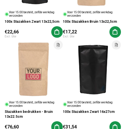
Voor 15:00 besteld, zelfde werkdag
Voor 15:00 besteld, zelfde werkdag
verzonden
verzonden
100x Stazakken Zwart 13x22,5cm
100x Stazakken Bruin 13x22,5cm
Normale prijs
€22,66
Normale prijs
€17,22
Aan winkelwagen toevoegen
Aan win
Excl. btw
Excl. btw
Voor 15:00 besteld, zelfde werkdag
Voor 15:00 besteld, zelfde werkdag
verzonden
verzonden
Stazakken bedrukken - Bruin
100x Stazakken Zwart 16x27cm
13x22.5cm
Normale prijs
€76,60
Normale prijs
€31,54
Aan winkelwagen toevoegen
Aan win