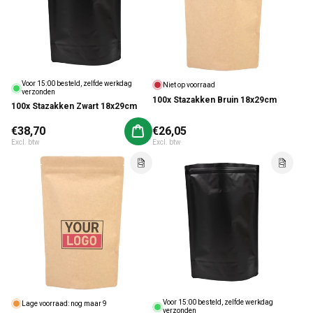
Voor 15:00 besteld, zelfde werkdag
Niet op voorraad
verzonden
100x Stazakken Bruin 18x29cm
100x Stazakken Zwart 18x29cm
Normale prijs
€38,70
Normale prijs
€26,05
Aan winkelwagen toevoegen
Excl. btw
Excl. btw
Voor 15:00 besteld, zelfde werkdag
Lage voorraad: nog maar 9
verzonden