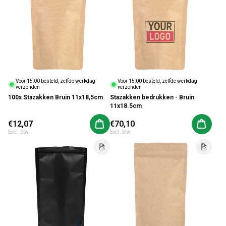
Voor 15:00 besteld, zelfde werkdag
Voor 15:00 besteld, zelfde werkdag
verzonden
verzonden
100x Stazakken Bruin 11x18,5cm
Stazakken bedrukken - Bruin
11x18.5cm
Normale prijs
€12,07
Normale prijs
€70,10
Aan winkelwagen toevoegen
Aan win
Excl. btw
Excl. btw