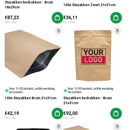
Stazakken bedrukken - Bruin
100x Stazakken Zwart 21x31cm
18x29cm
Normale prijs
€87,23
Normale prijs
€36,11
Aan winkelwagen toevoegen
Aan win
Excl. btw
Excl. btw
Voor 15:00 besteld, zelfde werkdag
Voor 15:00 besteld, zelfde werkdag
verzonden
verzonden
100x Stazakken Bruin 21x31cm
Stazakken bedrukken - Bruin
21x31cm
Normale prijs
€42,19
Normale prijs
€92,00
Aan winkelwagen toevoegen
Aan win
Excl. btw
Excl. btw