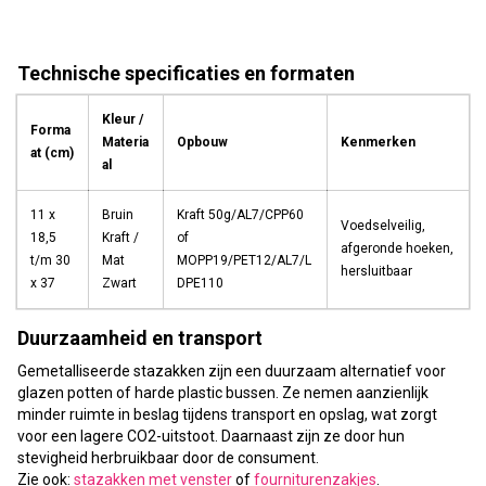
Technische specificaties en formaten
Kleur /
Forma
Materia
Opbouw
Kenmerken
at (cm)
al
11 x
Bruin
Kraft 50g/AL7/CPP60
Voedselveilig,
18,5
Kraft /
of
afgeronde hoeken,
t/m 30
Mat
MOPP19/PET12/AL7/L
hersluitbaar
x 37
Zwart
DPE110
Duurzaamheid en transport
Gemetalliseerde stazakken zijn een duurzaam alternatief voor
glazen potten of harde plastic bussen. Ze nemen aanzienlijk
minder ruimte in beslag tijdens transport en opslag, wat zorgt
voor een lagere CO2-uitstoot. Daarnaast zijn ze door hun
stevigheid herbruikbaar door de consument.
Zie ook:
stazakken met venster
of
fourniturenzakjes
.