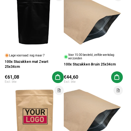
Voor 15:00 besteld, zelfde werkdag
Lage voorraad: nog maar 7
verzonden
100x Stazakken mat Zwart
100x Stazakken Bruin 25x34cm
25x34cm
Normale prijs
€61,08
Normale prijs
€44,60
Aan winkelwagen toevoegen
Aan win
Excl. btw
Excl. btw