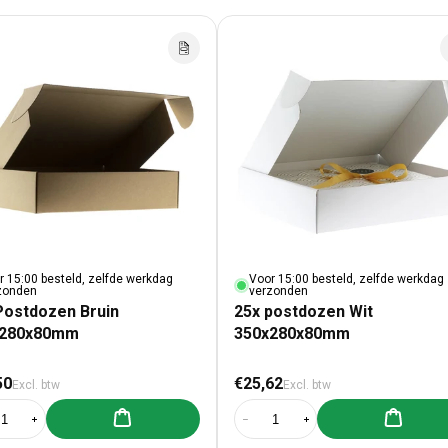
r 15:00 besteld, zelfde werkdag
Voor 15:00 besteld, zelfde werkdag
zonden
verzonden
Postdozen Bruin
25x postdozen Wit
x280x80mm
350x280x80mm
male prijs
Normale prijs
50
€25,62
Excl. btw
Excl. btw
Aan winkelwagen toevoegen
Aan winke
al verlagen voor 25x Postdozen Bruin 350x280x80mm
Aantal verhogen voor 25x Postdozen Bruin 350x280x80mm
Aantal verlagen voor 25x postdo
Aantal verhogen voor 2