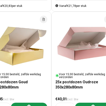
af
€20,83
per stuk
Vanaf
€21,78
per stuk
r 15:00 besteld, zelfde werkdag
Voor 15:00 besteld, zelfde werkdag
zonden
verzonden
postdozen Goud
25x postdozen Oudroze
x280x80mm
350x280x80mm
male prijs
Normale prijs
85
€40,01
Excl. btw
Excl. btw