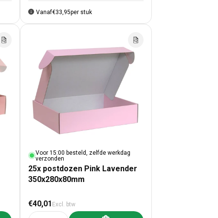
Vanaf
€33,95
per stuk
Voor 15:00 besteld, zelfde werkdag
verzonden
25x postdozen Pink Lavender
350x280x80mm
Normale prijs
€40,01
Excl. btw