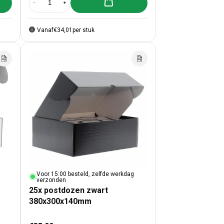
lwagen toevoegen
Aan winkelwagen toevoegen
zen Oudroze 350x280x80mm
25x postdozen Oudroze 350x280x80mm
Aantal verlagen voor 25x postdozen Pink Lavender 350x280x80
Aantal verhogen voor 25x postdozen Pink Lavender 
Vanaf
€34,01
per stuk
Voor 15:00 besteld, zelfde werkdag
verzonden
25x postdozen zwart
380x300x140mm
Normale prijs