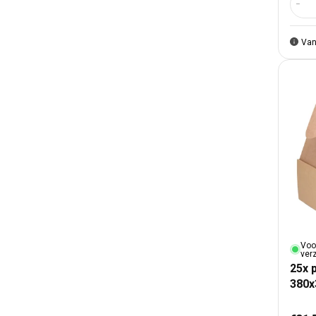
Aant
Van
Voo
ver
25x 
380
Nor