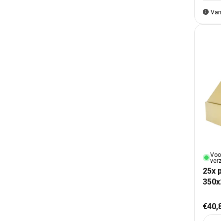
Van
Voo
ver
25x 
350
Nor
€40,