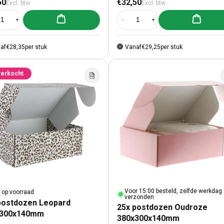
50
€32,50
Excl. btw
Excl. btw
Aan winkelwagen toevoegen
Aan winke
al verlagen voor 25x postdozen Bruin 380x300x140mm
Aantal verhogen voor 25x postdozen Bruin 380x300x140mm
Aantal verlagen voor 25x postdo
Aantal verhogen voor 2
af
€28,35
per stuk
Vanaf
€29,25
per stuk
verkocht
Voor 15:00 besteld, zelfde werkdag
t op voorraad
verzonden
postdozen Leopard
25x postdozen Oudroze
x300x140mm
380x300x140mm