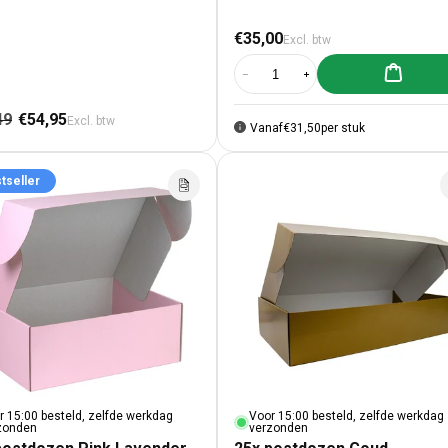
Normale prijs
€35,00
Excl. btw
Aan winke
Aantal verlagen voor 25x postdo
Aantal verhogen voor 
male prijs
Aanbiedingsprijs
49
€54,95
Excl. btw
Vanaf
€31,50
per stuk
tseller
r 15:00 besteld, zelfde werkdag
Voor 15:00 besteld, zelfde werkdag
zonden
verzonden