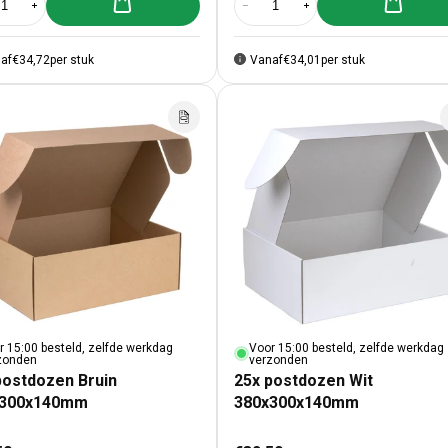
Aan winkelwagen toevoegen
Aan winke
al verlagen voor 25x postdozen Goud 350x280x80mm
Aantal verhogen voor 25x postdozen Goud 350x280x80mm
Aantal verlagen voor 25x postdo
Aantal verhogen voor 
af
€34,72
per stuk
Vanaf
€34,01
per stuk
r 15:00 besteld, zelfde werkdag
Voor 15:00 besteld, zelfde werkdag
zonden
verzonden
postdozen Bruin
25x postdozen Wit
x300x140mm
380x300x140mm
male prijs
Normale prijs