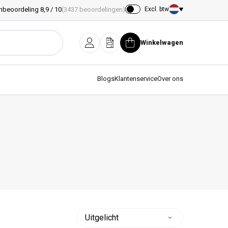
nbeoordeling 8,9 / 10
(3437 beoordelingen)
Excl. btw
Land/regio
Winkelwagen
Inloggen
Offerte
Winkelwagen
Blogs
Klantenservice
Over ons
Sorteer