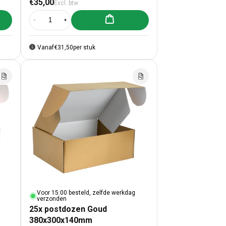
€35,00
Excl. btw
lwagen toevoegen
Aan winkelwagen toevoegen
zen Wit 380x300x140mm
5x postdozen Wit 380x300x140mm
Aantal verlagen voor 25x postdozen zwart 380x300x140mm
Aantal verhogen voor 25x postdozen zwart 380x300x
Vanaf
€31,50
per stuk
Voor 15:00 besteld, zelfde werkdag
verzonden
25x postdozen Goud
380x300x140mm