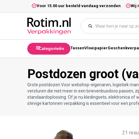
Meteen naar de content
5,- excl. btw.
Voor 15.00 uur besteld vandaag verzonden
Wij 
Tassen
Vloeipapier
Geschenkverpa
Categorieën
Postdozen groot (v
Grote postdozen Voor webshop-eigenaren, logistiek man
versturen die niet meer in een brievenbusdoos passen, z
standaardoplossing. Of je nu kledingsets, elektronica of
stevige kartonnen verpakking is essentieel voor een profe
21 resu