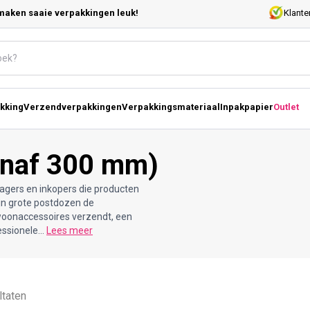
maken saaie verpakkingen leuk!
Klante
kking
Verzendverpakkingen
Verpakkingsmateriaal
Inpakpapier
Outlet
anaf 300 mm)
agers en inkopers die producten
ijn grote postdozen de
 woonaccessoires verzendt, een
ssionele...
Lees meer
ltaten