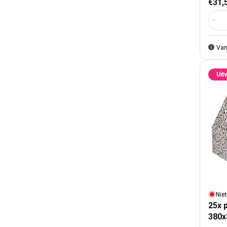
€31,
Aant
Van
Uit
Nie
25x 
380