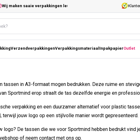
 maken saaie verpakkingen leuk!
Klante
kking
Verzendverpakkingen
Verpakkingsmateriaal
Inpakpapier
Outlet
n tassen in A3-formaat mogen bedrukken. Deze ruime en stevige
n Sportmind erop straalt de tas dezelfde energie en professional
tische verpakking en een duurzamer alternatief voor plastic tas
, terwijl jouw logo op een stijlvolle manier wordt gepresenteerd.
uw logo? De tassen die we voor Sportmind hebben bedrukt vind je
 webshop of neem contact met ons op.