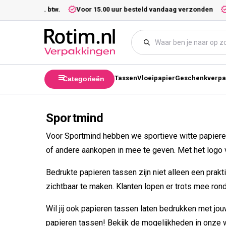
Meteen naar de content
25,- excl. btw.
Voor 15.00 uur besteld vandaag verzonden
Wij
Tassen
Vloeipapier
Geschenkverpa
Categorieën
Sportmind
Voor Sportmind hebben we sportieve witte papiere
of andere aankopen in mee te geven. Met het logo va
Bedrukte papieren tassen zijn niet alleen een prak
zichtbaar te maken. Klanten lopen er trots mee rond
Wil jij ook papieren tassen laten bedrukken met jo
papieren tassen! Bekijk de mogelijkheden in onze