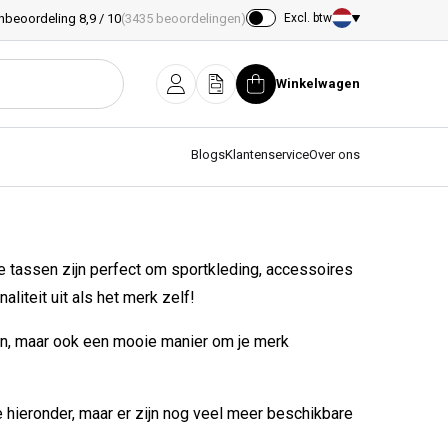
nbeoordeling 8,9 / 10
(3435 beoordelingen)
Excl. btw
Land/regio
Winkelwagen
Inloggen
Offerte
Winkelwagen
Blogs
Klantenservice
Over ons
 tassen zijn perfect om sportkleding, accessoires
iteit uit als het merk zelf!
sen, maar ook een mooie manier om je merk
 hieronder, maar er zijn nog veel meer beschikbare