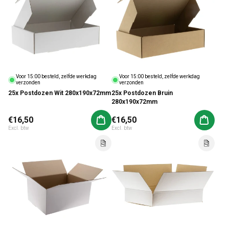
Voor 15:00 besteld, zelfde werkdag
Voor 15:00 besteld, zelfde werkdag
verzonden
verzonden
25x Postdozen Wit 280x190x72mm
25x Postdozen Bruin
280x190x72mm
Normale prijs
€16,50
Normale prijs
€16,50
Aan winkelwagen toevoegen
Aan win
Excl. btw
Excl. btw