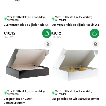
Voor 15:00 besteld, zelfde werkdag
Voor 15:00 besteld, zelfde werkdag
verzonden
verzonden
20x Verzenddoos zijlader Wit A4
20x Verzenddoos zijlader Bruin A4
Normale prijs
€10,12
Normale prijs
€9,12
Aan winkelwagen toevoegen
Aan win
Excl. btw
Excl. btw
Voor 15:00 besteld, zelfde werkdag
Voor 15:00 besteld, zelfde werkdag
verzonden
verzonden
25x postdozen Zwart
25x postdozen Wit 350x280x80mm
350x280x80mm