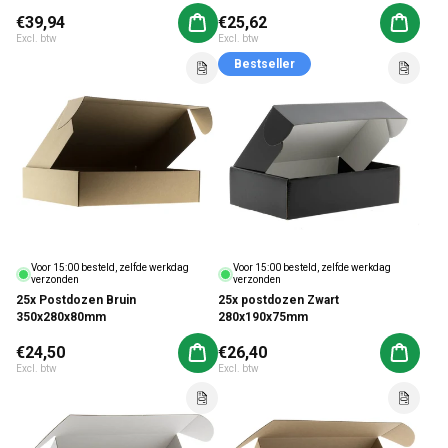
Normale prijs
€39,94
Normale prijs
€25,62
Aan winkelwagen toevoegen
Aan win
Excl. btw
Excl. btw
Bestseller
Voor 15:00 besteld, zelfde werkdag
Voor 15:00 besteld, zelfde werkdag
verzonden
verzonden
25x Postdozen Bruin
25x postdozen Zwart
350x280x80mm
280x190x75mm
Normale prijs
€24,50
Normale prijs
€26,40
Aan winkelwagen toevoegen
Aan win
Excl. btw
Excl. btw