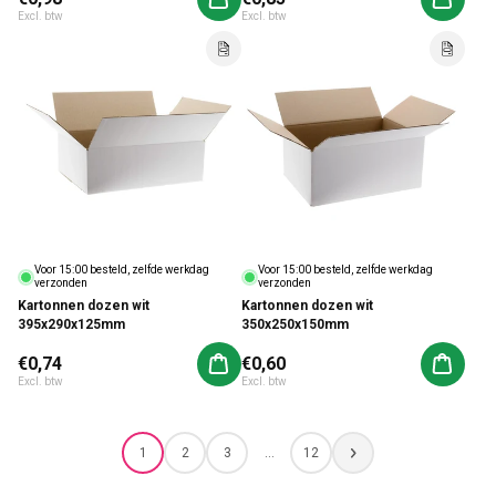
Aan winkelwagen toevoegen
Aan win
Excl. btw
Excl. btw
Voor 15:00 besteld, zelfde werkdag
Voor 15:00 besteld, zelfde werkdag
verzonden
verzonden
Kartonnen dozen wit
Kartonnen dozen wit
395x290x125mm
350x250x150mm
Normale prijs
€0,74
Normale prijs
€0,60
Aan winkelwagen toevoegen
Aan win
Excl. btw
Excl. btw
1
2
3
…
12