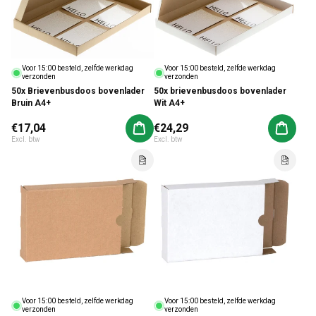
Voor 15:00 besteld, zelfde werkdag
Voor 15:00 besteld, zelfde werkdag
verzonden
verzonden
50x Brievenbusdoos bovenlader
50x brievenbusdoos bovenlader
Bruin A4+
Wit A4+
Normale prijs
€17,04
Normale prijs
€24,29
Aan winkelwagen toevoegen
Aan win
Excl. btw
Excl. btw
Voor 15:00 besteld, zelfde werkdag
Voor 15:00 besteld, zelfde werkdag
verzonden
verzonden