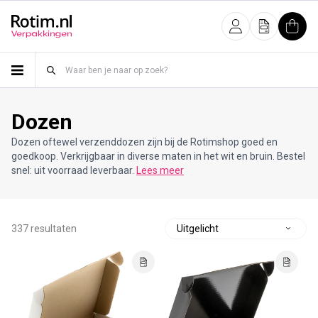
Meteen naar de content
Inloggen
Offerte
Wink
Dozen
Dozen oftewel verzenddozen zijn bij de Rotimshop goed en
goedkoop. Verkrijgbaar in diverse maten in het wit en bruin. Bestel
snel: uit voorraad leverbaar.
Lees meer
337 resultaten
S
o