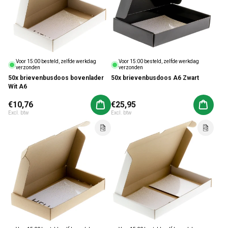
Voor 15:00 besteld, zelfde werkdag
Voor 15:00 besteld, zelfde werkdag
verzonden
verzonden
50x brievenbusdoos bovenlader
50x brievenbusdoos A6 Zwart
Wit A6
Normale prijs
€10,76
Normale prijs
€25,95
Aan winkelwagen toevoegen
Aan win
Excl. btw
Excl. btw