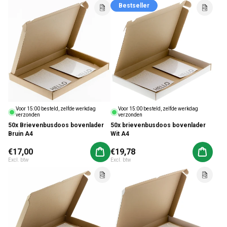
Bestseller
Voor 15:00 besteld, zelfde werkdag
Voor 15:00 besteld, zelfde werkdag
verzonden
verzonden
50x Brievenbusdoos bovenlader
50x brievenbusdoos bovenlader
Bruin A4
Wit A4
Normale prijs
€17,00
Normale prijs
€19,78
Aan winkelwagen toevoegen
Aan win
Excl. btw
Excl. btw