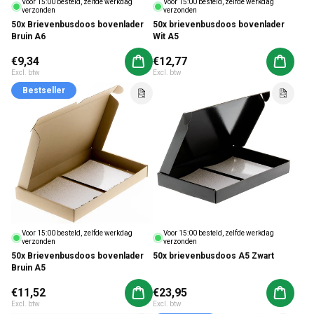
Voor 15:00 besteld, zelfde werkdag
Voor 15:00 besteld, zelfde werkdag
verzonden
verzonden
50x Brievenbusdoos bovenlader
50x brievenbusdoos bovenlader
Bruin A6
Wit A5
Normale prijs
€9,34
Normale prijs
€12,77
Aan winkelwagen toevoegen
Aan win
Excl. btw
Excl. btw
Bestseller
Voor 15:00 besteld, zelfde werkdag
Voor 15:00 besteld, zelfde werkdag
verzonden
verzonden
50x Brievenbusdoos bovenlader
50x brievenbusdoos A5 Zwart
Bruin A5
Normale prijs
€11,52
Normale prijs
€23,95
Aan winkelwagen toevoegen
Aan win
Excl. btw
Excl. btw