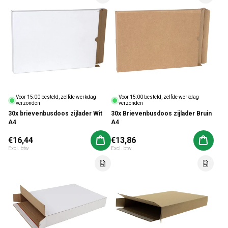
Voor 15:00 besteld, zelfde werkdag
Voor 15:00 besteld, zelfde werkdag
verzonden
verzonden
30x brievenbusdoos zijlader Wit
30x Brievenbusdoos zijlader Bruin
A4
A4
Normale prijs
€16,44
Normale prijs
€13,86
Aan winkelwagen toevoegen
Aan win
Excl. btw
Excl. btw