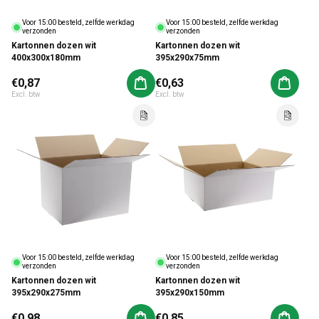
Voor 15:00 besteld, zelfde werkdag
Voor 15:00 besteld, zelfde werkdag
verzonden
verzonden
Kartonnen dozen wit
Kartonnen dozen wit
400x300x180mm
395x290x75mm
Normale prijs
€0,87
Normale prijs
€0,63
Aan winkelwagen toevoegen
Aan win
Excl. btw
Excl. btw
Voor 15:00 besteld, zelfde werkdag
Voor 15:00 besteld, zelfde werkdag
verzonden
verzonden
Kartonnen dozen wit
Kartonnen dozen wit
395x290x275mm
395x290x150mm
Normale prijs
€0,98
Normale prijs
€0,85