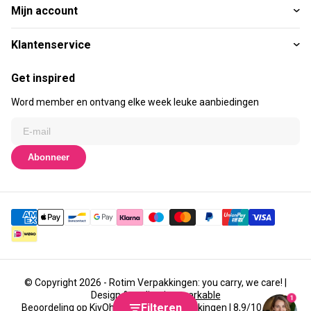
Mijn account
Klantenservice
Get inspired
Word member en ontvang elke week leuke aanbiedingen
Abonneer
© Copyright 2026 - Rotim Verpakkingen: you carry, we care! |
Design & realisatie
emarkable
1
Filteren
Beoordeling op
KiyOh
voor Rotim Verpakkingen | 8,9/10 (3437