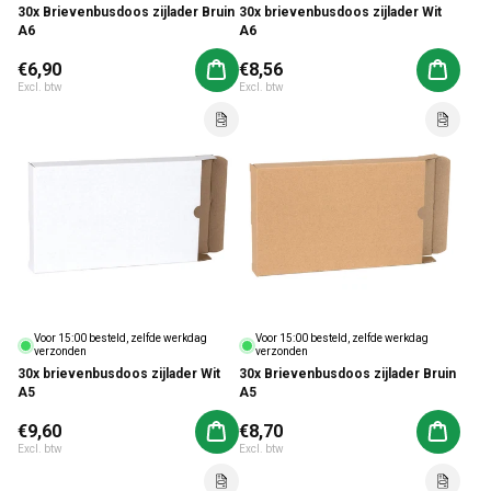
30x Brievenbusdoos zijlader Bruin
30x brievenbusdoos zijlader Wit
A6
A6
Normale prijs
€6,90
Normale prijs
€8,56
Aan winkelwagen toevoegen
Aan win
Excl. btw
Excl. btw
Voor 15:00 besteld, zelfde werkdag
Voor 15:00 besteld, zelfde werkdag
verzonden
verzonden
30x brievenbusdoos zijlader Wit
30x Brievenbusdoos zijlader Bruin
A5
A5
Normale prijs
€9,60
Normale prijs
€8,70
Aan winkelwagen toevoegen
Aan win
Excl. btw
Excl. btw