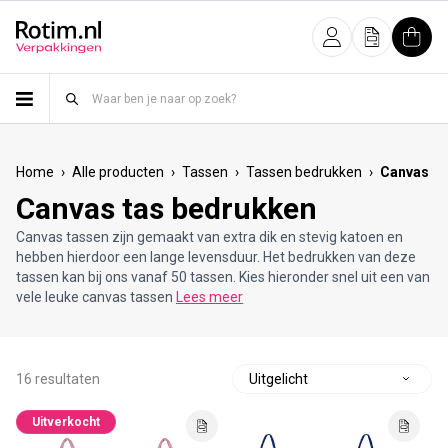
Meteen naar de content
Inloggen
Offerte
Wink
›
›
›
›
Home
Alle producten
Tassen
Tassen bedrukken
Canvas ta
Canvas tas bedrukken
Canvas tassen zijn gemaakt van extra dik en stevig katoen en
hebben hierdoor een lange levensduur. Het bedrukken van deze
tassen kan bij ons vanaf 50 tassen. Kies hieronder snel uit een van
vele leuke canvas tassen
Lees meer
16 resultaten
S
o
Uitverkocht