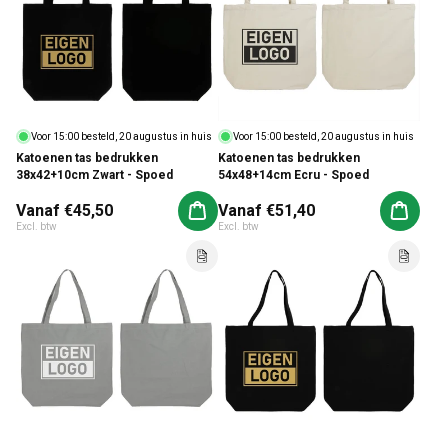
Voor 15:00 besteld, 20 augustus in huis
Voor 15:00 besteld, 20 augustus in huis
Katoenen tas bedrukken
Katoenen tas bedrukken
38x42+10cm Zwart - Spoed
54x48+14cm Ecru - Spoed
Normale prijs
Vanaf €45,50
Normale prijs
Vanaf €51,40
Aan winkelwagen toevoegen
Aan win
Excl. btw
Excl. btw