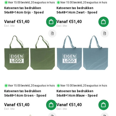
Voor 15:00 besteld, 20 augustus in huis
Voor 15:00 besteld, 20 augustus in huis
Katoenen tas bedrukken
Katoenen tas bedrukken
54x48+14cm Grijs - Spoed
54x48+14cm Zwart - Spoed
Normale prijs
Vanaf €51,40
Normale prijs
Vanaf €51,40
Aan winkelwagen toevoegen
Aan win
Excl. btw
Excl. btw
Voor 15:00 besteld, 20 augustus in huis
Voor 15:00 besteld, 20 augustus in huis
Katoenen tas bedrukken
Katoenen tas bedrukken
54x48+14cm Groen - Spoed
54x48+14cm Blauw - Spoed
Normale prijs
Vanaf €51,40
Normale prijs
Vanaf €51,40
Aan winkelwagen toevoegen
Aan win
Excl. btw
Excl. btw