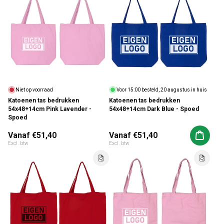
Niet op voorraad
Voor 15:00 besteld, 20 augustus in huis
Katoenen tas bedrukken
Katoenen tas bedrukken
54x48+14cm Pink Lavender -
54x48+14cm Dark Blue - Spoed
Spoed
Normale prijs
Vanaf €51,40
Normale prijs
Vanaf €51,40
Aan win
Excl. btw
Excl. btw