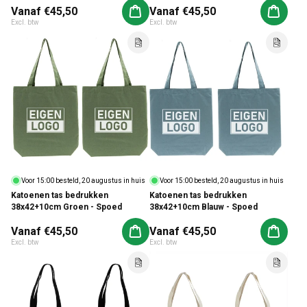
Normale prijs
Vanaf €45,50
Normale prijs
Vanaf €45,50
Aan winkelwagen toevoegen
Aan win
Excl. btw
Excl. btw
Voor 15:00 besteld, 20 augustus in huis
Voor 15:00 besteld, 20 augustus in huis
Katoenen tas bedrukken
Katoenen tas bedrukken
38x42+10cm Groen - Spoed
38x42+10cm Blauw - Spoed
Normale prijs
Vanaf €45,50
Normale prijs
Vanaf €45,50
Aan winkelwagen toevoegen
Aan win
Excl. btw
Excl. btw