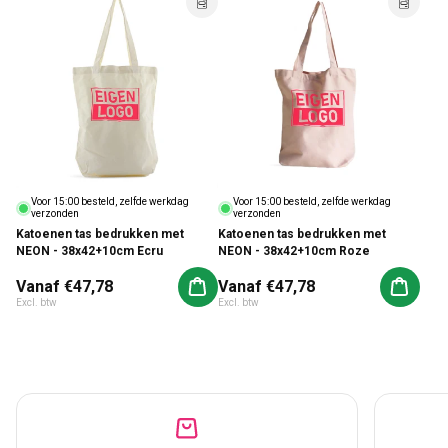
Voor 15:00 besteld, zelfde werkdag
Voor 15:00 besteld, zelfde werkdag
verzonden
verzonden
Katoenen tas bedrukken met
Katoenen tas bedrukken met
NEON - 38x42+10cm Roze
NEON - 38x42+10cm Ecru
Normale prijs
Vanaf €47,78
Normale prijs
Vanaf €47,78
Aan winkelwagen toevoegen
Aan win
Excl. btw
Excl. btw