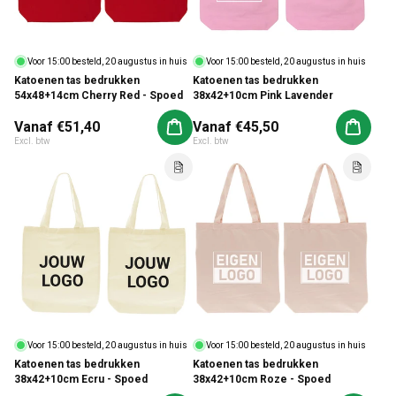
Voor 15:00 besteld, 20 augustus in huis
Voor 15:00 besteld, 20 augustus in huis
Katoenen tas bedrukken
Katoenen tas bedrukken
54x48+14cm Cherry Red - Spoed
38x42+10cm Pink Lavender
Normale prijs
Vanaf €51,40
Normale prijs
Vanaf €45,50
Aan winkelwagen toevoegen
Aan win
Excl. btw
Excl. btw
Voor 15:00 besteld, 20 augustus in huis
Voor 15:00 besteld, 20 augustus in huis
Katoenen tas bedrukken
Katoenen tas bedrukken
38x42+10cm Ecru - Spoed
38x42+10cm Roze - Spoed