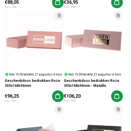
Normale prijs
€88,05
Normale prijs
€36,95
Aan winkelwagen toevoegen
Aan win
Excl. btw
Excl. btw
Voor 15:00 besteld, 21 augustus in huis
Voor 15:00 besteld, 21 augustus in huis
Geschenkdoos bedrukken Roze
Geschenkdoos bedrukken Roze
355x168x94mm
355x168x94mm - Metallic
Normale prijs
€96,25
Normale prijs
€106,20
Aan winkelwagen toevoegen
Aan win
Excl. btw
Excl. btw