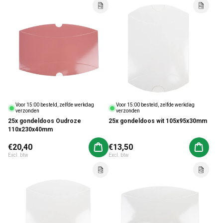
Voor 15:00 besteld, zelfde werkdag
Voor 15:00 besteld, zelfde werkdag
verzonden
verzonden
25x gondeldoos Oudroze
25x gondeldoos wit 105x95x30mm
110x230x40mm
Normale prijs
€20,40
Normale prijs
€13,50
Aan winkelwagen toevoegen
Aan win
Excl. btw
Excl. btw