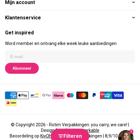
Mijn account
Klantenservice
Get inspired
Word member en ontvang elke week leuke aanbiedingen
Abonneer
© Copyright 2026 - Rotim Verpakkingen: you carry, we care! |
Design & realisatie
emarkable
1
Filteren
Beoordeling op
KiyOh
voor Rotim Verpakkingen | 8,9/10 (3437