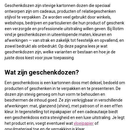
Geschenkdozen zijn stevige kartonnen dozen die speciaal
ontworpen zijn om cadeaus, producten of relatiegeschenken
stijlvol te verpakken. Ze worden veel gebruikt door winkels,
webshops, bedrijven en particulieren die hun product of geschenk
een verzorgde en professionele uitstraling willen geven. Bij Rotim
vind je geschenkdozen in uiteenlopende maten, kleuren en
afwerkingen — van strak en zakelijk tot feestelijk en opvallend, en
zowel bedrukt als onbedrukt. Op deze pagina lees je wat
geschenkdozen zijn, welke varianten er bestaan en hoe je de
juiste doos kiest voor jouw toepassing.
Wat zijn geschenkdozen?
Een geschenkdoos is een kartonnen doos met deksel, bedoeld om
producten of geschenken in te verpakken en te presenteren. De
dozen zijn stevig genoeg om hun vorm te behouden en
beschermen de inhoud goed. Ze zijn verkrijgbaar in verschillende
afwerkingen: mat, glanzend (shine), met patroon of in een effen
kleur. In tegenstelling tot inpakpapier of een cadeautasje biedt
een geschenkdoos extra stevigheid en een luxe uitstraling. Je legt
het product erin, voegt eventueel wat
vloeipapier
of
opvulmateriaal toe en de verpakking is klaar.