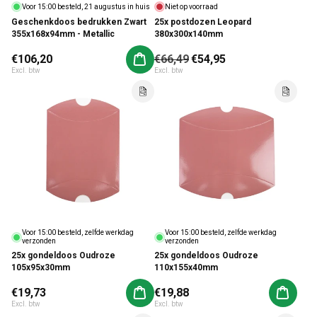
Voor 15:00 besteld, 21 augustus in huis
Niet op voorraad
Geschenkdoos bedrukken Zwart
25x postdozen Leopard
355x168x94mm - Metallic
380x300x140mm
Normale prijs
€106,20
Normale prijs
€66,49
Aanbiedingsprijs
€54,95
Aan winkelwagen toevoegen
Excl. btw
Excl. btw
Voor 15:00 besteld, zelfde werkdag
Voor 15:00 besteld, zelfde werkdag
verzonden
verzonden
25x gondeldoos Oudroze
25x gondeldoos Oudroze
105x95x30mm
110x155x40mm
Normale prijs
€19,73
Normale prijs
€19,88
Aan winkelwagen toevoegen
Aan win
Excl. btw
Excl. btw