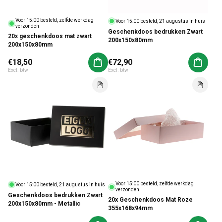
Voor 15:00 besteld, zelfde werkdag
Voor 15:00 besteld, 21 augustus in huis
verzonden
Geschenkdoos bedrukken Zwart
20x geschenkdoos mat zwart
200x150x80mm
200x150x80mm
Normale prijs
€18,50
Normale prijs
€72,90
Aan winkelwagen toevoegen
Aan win
Excl. btw
Excl. btw
Voor 15:00 besteld, zelfde werkdag
Voor 15:00 besteld, 21 augustus in huis
verzonden
Geschenkdoos bedrukken Zwart
20x Geschenkdoos Mat Roze
200x150x80mm - Metallic
355x168x94mm