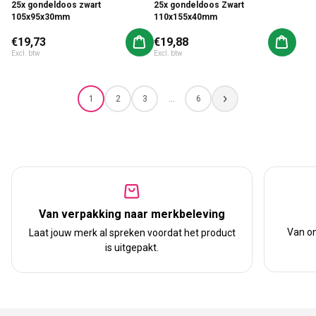
25x gondeldoos zwart
25x gondeldoos Zwart
105x95x30mm
110x155x40mm
Normale prijs
€19,73
Normale prijs
€19,88
Aan winkelwagen toevoegen
Aan win
Excl. btw
Excl. btw
1
2
3
…
6
Van verpakking naar merkbeleving
Van on
Laat jouw merk al spreken voordat het product
is uitgepakt.