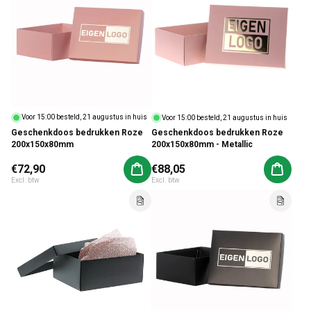
Voor 15:00 besteld, 21 augustus in huis
Voor 15:00 besteld, 21 augustus in huis
Geschenkdoos bedrukken Roze
Geschenkdoos bedrukken Roze
200x150x80mm
200x150x80mm - Metallic
Normale prijs
€72,90
Normale prijs
€88,05
Aan winkelwagen toevoegen
Aan win
Excl. btw
Excl. btw