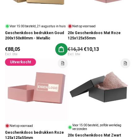
Voor 15:00 besteld, 21 augustus in huis
Niet op voorraad
Geschenkdoos bedrukken Goud
20x Geschenkdoos Mat Roze
200x150x80mm - Metallic
125x125x55mm
Normale prijs
€88,05
Normale prijs
€16,34
Aanbiedingsprijs
€10,13
Aan winkelwagen toevoegen
Excl. btw
Excl. btw
Uitverkocht
Voor 15:00 besteld, zelfde werkdag
Niet op voorraad
verzonden
Geschenkdoos bedrukken Roze
20x Geschenkdoos Mat Zwart
125x125x55mm