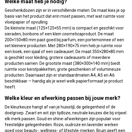
Welke maat heb je nodig?
Geschenkdozen zijn er in verschillende maten. De maat kies je op
basis van het product dat erin moet passen, met wat ruimte voor
vloeipapier of opvulling.
De kleinste maat (125×125×55 mm) is compact en geschikt voor
sieraden, bonbons of een klein cosmeticaproduct. De maat
200×150×80 mm past goed bij parfum, een portemonnee of een
set kleinere producten. Met 280×190×75 mm heb je ruimte voor
een boek, een sjaal of een cadeauset. De maat 350×280×80 mm
is geschikt voor kleding, grotere cadeausets of meerdere
producten samen. De grootste maat (380×300×140 mm) biedt
ruimte voor kerstpakketten, grote geschenken of volumineuze
producten. Daarnaast zijn er standaardmaten A4, A5 en A6
beschikbaar — handig als je weet welk papierformaat je product
heeft.
Welke kleur en afwerking passen bij jouw merk?
De kleurkeuze hangt af van je huisstijl, de gelegenheid of de
doelgroep. Zwart en wit zijn tijdloze, neutrale keuzes die bij vrijwel
elk merk passen. Goud en shine-afwerkingen zijn populair voor
feestelijke gelegenheden. Roze, oudroze en lavender werken
goed voor beauty-, wellness- of lifestyle-merken. Bruin geeft een