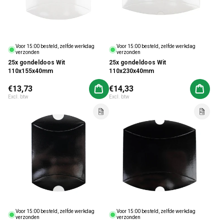
Voor 15:00 besteld, zelfde werkdag
Voor 15:00 besteld, zelfde werkdag
verzonden
verzonden
25x gondeldoos Wit
25x gondeldoos Wit
110x155x40mm
110x230x40mm
Normale prijs
€13,73
Normale prijs
€14,33
Aan winkelwagen toevoegen
Aan win
Excl. btw
Excl. btw
Voor 15:00 besteld, zelfde werkdag
Voor 15:00 besteld, zelfde werkdag
verzonden
verzonden