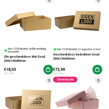
Voor 15:00 besteld, zelfde werkdag
Voor 15:00 besteld, 21 augustus in huis
verzonden
Geschenkdoos bedrukken Goud
20x geschenkdoos Mat Goud
200x150x80mm
200x150x80mm
Normale prijs
€18,50
Normale prijs
€72,90
Aan winkelwagen toevoegen
Aan win
Excl. btw
Excl. btw
Uitverkocht