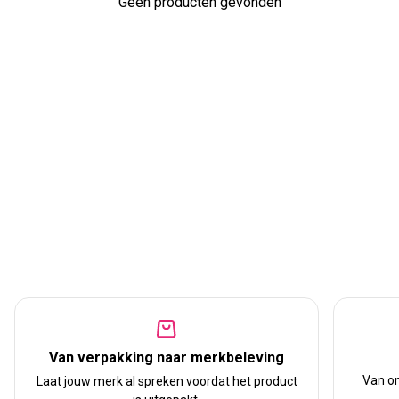
Geen producten gevonden
Van verpakking naar merkbeleving
Van on
Laat jouw merk al spreken voordat het product