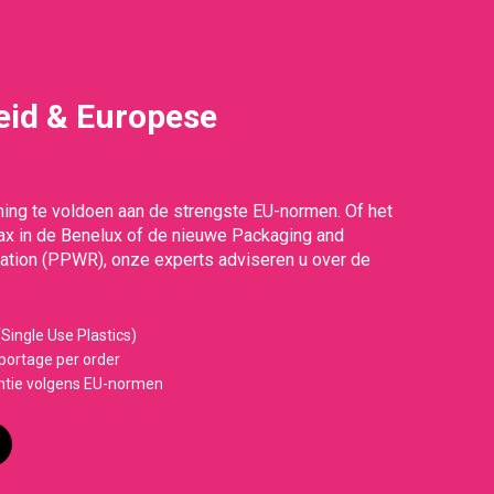
id & Europese
g
ing te voldoen aan de strengste EU-normen. Of het
Tax in de Benelux of de nieuwe Packaging and
tion (PPWR), onze experts adviseren u over de
Single Use Plastics)
ortage per order
ntie volgens EU-normen