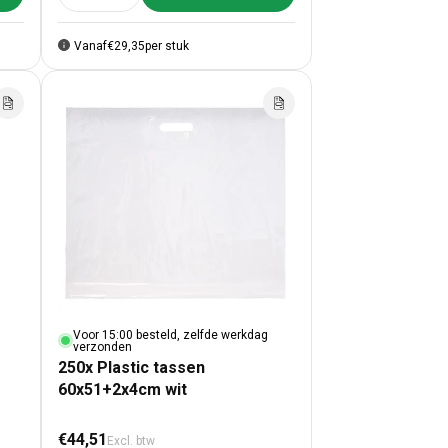
Vanaf
€29,35
per stuk
Voor 15:00 besteld, zelfde werkdag
verzonden
250x Plastic tassen
60x51+2x4cm wit
Normale prijs
€44,51
Excl. btw