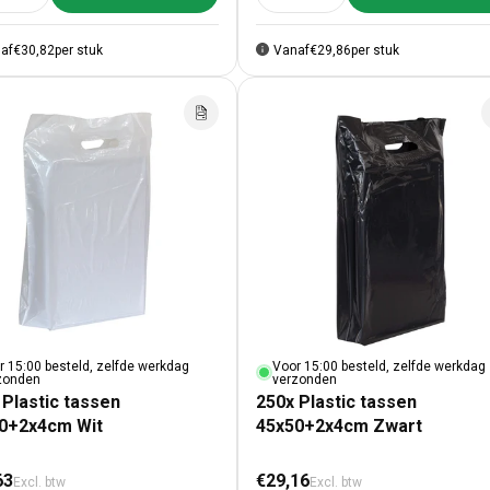
af
€30,82
per stuk
Vanaf
€29,86
per stuk
r 15:00 besteld, zelfde werkdag
Voor 15:00 besteld, zelfde werkdag
zonden
verzonden
 Plastic tassen
250x Plastic tassen
0+2x4cm Wit
45x50+2x4cm Zwart
male prijs
Normale prijs
63
€29,16
Excl. btw
Excl. btw