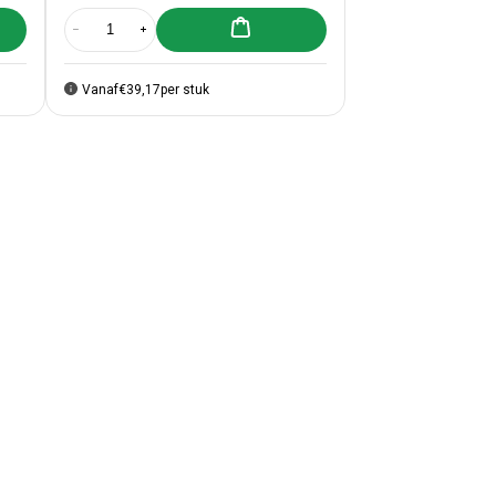
lwagen toevoegen
Aan winkelwagen toevoegen
c tassen 45x50+2x4cm Zwart
50x Plastic tassen 45x50+2x4cm Zwart
Aantal verlagen voor 250x Plastic tassen 60x51+2x4cm wit
Aantal verhogen voor 250x Plastic tassen 60x51+2x4c
Vanaf
€39,17
per stuk