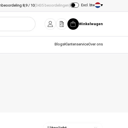
nbeoordeling 8,9 / 10
(3435 beoordelingen)
Excl. btw
Land/regio
Winkelwagen
Inloggen
Offerte
Winkelwagen
Blogs
Klantenservice
Over ons