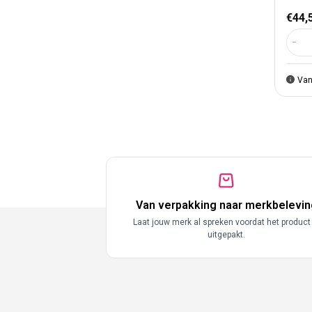
Nor
€44,
Aant
Van
Van verpakking naar merkbelevin
Laat jouw merk al spreken voordat het product
uitgepakt.