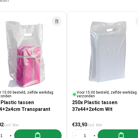
taten
r 15:00 besteld, zelfde werkdag
Voor 15:00 besteld, zelfde werkdag
zonden
verzonden
 Plastic tassen
250x Plastic tassen
4+2x4cm Transparant
37x44+2x4cm Wit
male prijs
Normale prijs
02
€33,93
Excl. btw
Excl. btw
Aan winkelwagen toevoegen
Aan winke
al verlagen voor 250x Plastic tassen 37x44+2x4cm Transparant
Aantal verhogen voor 250x Plastic tassen 37x44+2x4cm Transparant
Aantal verlagen voor 250x Plasti
Aantal verhogen voor 2