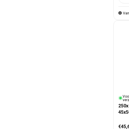
Van
Voo
ver
250x
45x5
Nor
€45,