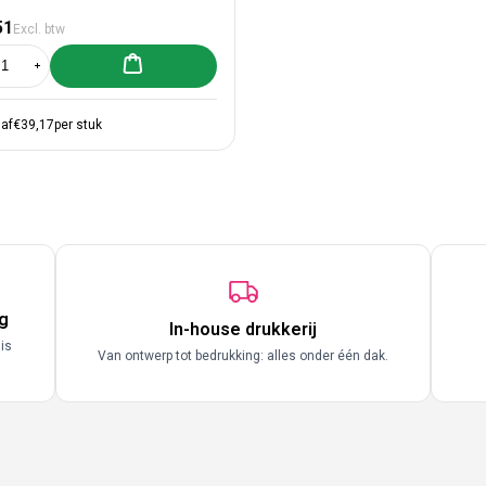
male prijs
51
Excl. btw
Aan winkelwagen toevoegen
al verlagen voor 250x Plastic tassen 60x51+2x4cm zwart
Aantal verhogen voor 250x Plastic tassen 60x51+2x4cm zwart
af
€39,17
per stuk
g
In-house drukkerij
 is
Van ontwerp tot bedrukking: alles onder één dak.