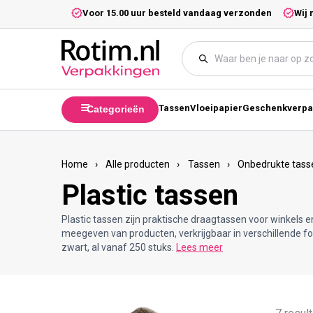
Meteen naar de content
5,- excl. btw.
Voor 15.00 uur besteld vandaag verzonden
Wij 
Tassen
Vloeipapier
Geschenkverpa
Categorieën
Home
›
Alle producten
›
Tassen
›
Onbedrukte tass
Plastic tassen
Plastic tassen zijn praktische draagtassen voor winkels en
meegeven van producten, verkrijgbaar in verschillende f
zwart, al vanaf 250 stuks.
Lees meer