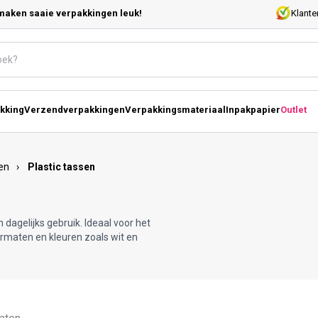
maken saaie verpakkingen leuk!
Klante
kking
Verzendverpakkingen
Verpakkingsmateriaal
Inpakpapier
Outlet
en
›
Plastic tassen
 dagelijks gebruik. Ideaal voor het
ormaten en kleuren zoals wit en