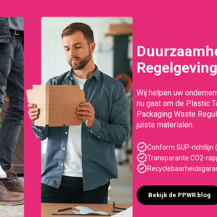
Duurzaamhe
Regelgevin
Wij helpen uw ondernem
nu gaat om de Plastic 
Packaging Waste Regula
juiste materialen.
Conform SUP-richtlijn (
Transparante CO2-rapp
Recyclebaarheidsgara
Bekijk de PPWR blog