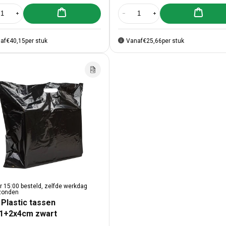
Aan winkelwagen toevoegen
Aan winke
al verlagen voor 250x Plastic tassen 45x50+2x4cm Wit
Aantal verhogen voor 250x Plastic tassen 45x50+2x4cm Wit
Aantal verlagen voor 250x Plasti
Aantal verhogen voor 2
af
€40,15
per stuk
Vanaf
€25,66
per stuk
r 15:00 besteld, zelfde werkdag
zonden
 Plastic tassen
1+2x4cm zwart