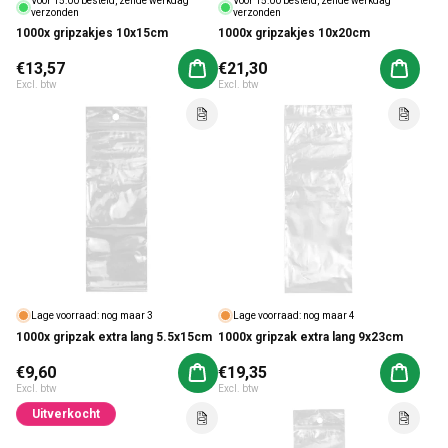
Voor 15:00 besteld, zelfde werkdag
Voor 15:00 besteld, zelfde werkdag
verzonden
verzonden
1000x gripzakjes 10x15cm
1000x gripzakjes 10x20cm
Normale prijs
€13,57
Normale prijs
€21,30
Aan winkelwagen toevoegen
Aan win
Excl. btw
Excl. btw
Lage voorraad: nog maar 3
Lage voorraad: nog maar 4
1000x gripzak extra lang 5.5x15cm
1000x gripzak extra lang 9x23cm
Normale prijs
€9,60
Normale prijs
€19,35
Aan winkelwagen toevoegen
Aan win
Excl. btw
Excl. btw
Uitverkocht