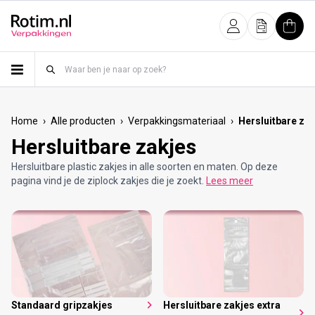
Meteen naar de content
Inloggen
Offerte
Wink
›
›
›
Home
Alle producten
Verpakkingsmateriaal
Hersluitbare za
Hersluitbare zakjes
Hersluitbare plastic zakjes in alle soorten en maten. Op deze
pagina vind je de ziplock zakjes die je zoekt.
Lees meer
Standaard gripzakjes
Hersluitbare zakjes extra