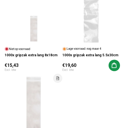
Lage voorraad: nog maar 4
Niet op voorraad
1000x gripzak extra lang 5.5x30cm
1000x gripzak extra lang 8x18cm
Normale prijs
€15,43
Normale prijs
€19,60
Aan win
Excl. btw
Excl. btw