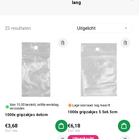
lang
25 resultaten
S
o
Voor 15:00 besteld, zelfde werkdag
Lage voorraad: nog maar 8
verzonden
1000x gripzakjes 5.5x6.5cm
1000x gripzakjes 4x6cm
Normale prijs
€3,68
Normale prijs
€6,18
Aan winkelwagen toevoegen
Aan win
Excl. btw
Excl. btw
Uitverkocht