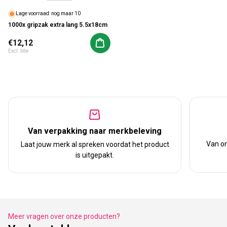
Lage voorraad: nog maar 10
1000x gripzak extra lang 5.5x18cm
Normale prijs
€12,12
Aan winkelwagen toevoegen
Excl. btw
Van verpakking naar merkbeleving
Van on
Laat jouw merk al spreken voordat het product
is uitgepakt.
Meer vragen over onze producten?