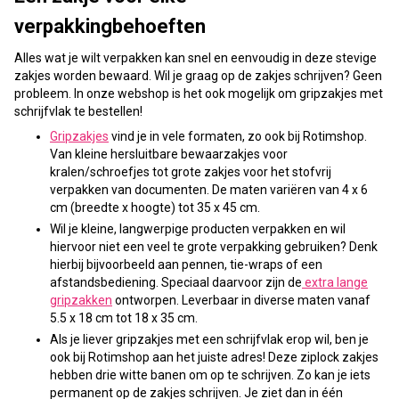
verpakkingbehoeften
Alles wat je wilt verpakken kan snel en eenvoudig in deze stevige
zakjes worden bewaard. Wil je graag op de zakjes schrijven? Geen
probleem. In onze webshop is het ook mogelijk om gripzakjes met
schrijfvlak te bestellen!
Gripzakjes
vind je in vele formaten, zo ook bij Rotimshop.
Van kleine hersluitbare bewaarzakjes voor
kralen/schroefjes tot grote zakjes voor het stofvrij
verpakken van documenten. De maten variëren van 4 x 6
cm (breedte x hoogte) tot 35 x 45 cm.
Wil je kleine, langwerpige producten verpakken en wil
hiervoor niet een veel te grote verpakking gebruiken? Denk
hierbij bijvoorbeeld aan pennen, tie-wraps of een
afstandsbediening. Speciaal daarvoor zijn de
extra lange
gripzakken
ontworpen. Leverbaar in diverse maten vanaf
5.5 x 18 cm tot 18 x 35 cm.
Als je liever
gripzakjes met een schrijfvlak
erop wil, ben je
ook bij Rotimshop aan het juiste adres! Deze ziplock zakjes
hebben drie witte banen om op te schrijven. Zo kan je iets
permanent op de zakjes schrijven. Je ziet dan in één