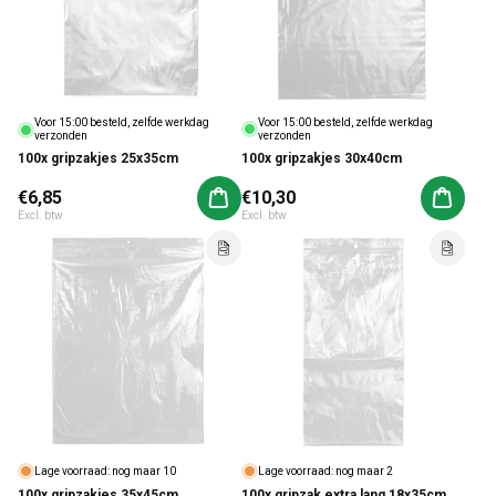
Voor 15:00 besteld, zelfde werkdag
Voor 15:00 besteld, zelfde werkdag
verzonden
verzonden
100x gripzakjes 30x40cm
100x gripzakjes 25x35cm
Normale prijs
€6,85
Normale prijs
€10,30
Aan winkelwagen toevoegen
Aan win
Excl. btw
Excl. btw
Lage voorraad: nog maar 10
Lage voorraad: nog maar 2
100x gripzakjes 35x45cm
100x gripzak extra lang 18x35cm