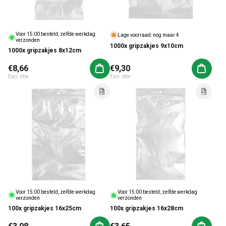
Voor 15:00 besteld, zelfde werkdag
Lage voorraad: nog maar 4
verzonden
1000x gripzakjes 9x10cm
1000x gripzakjes 8x12cm
Normale prijs
€8,66
Normale prijs
€9,30
Aan winkelwagen toevoegen
Aan win
Excl. btw
Excl. btw
Voor 15:00 besteld, zelfde werkdag
Voor 15:00 besteld, zelfde werkdag
verzonden
verzonden
100x gripzakjes 16x25cm
100x gripzakjes 16x28cm
Normale prijs
Normale prijs