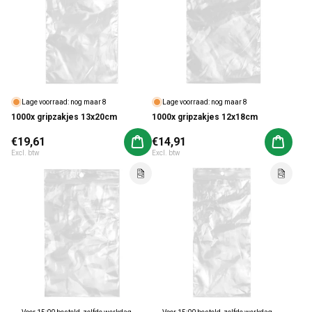
Lage voorraad: nog maar 8
Lage voorraad: nog maar 8
1000x gripzakjes 13x20cm
1000x gripzakjes 12x18cm
Normale prijs
€19,61
Normale prijs
€14,91
Aan winkelwagen toevoegen
Aan win
Excl. btw
Excl. btw