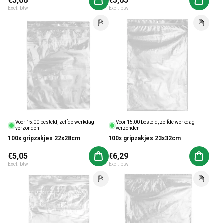
€3,08
€3,65
Aan winkelwagen toevoegen
Aan win
Excl. btw
Excl. btw
Voor 15:00 besteld, zelfde werkdag
Voor 15:00 besteld, zelfde werkdag
verzonden
verzonden
100x gripzakjes 22x28cm
100x gripzakjes 23x32cm
Normale prijs
€5,05
Normale prijs
€6,29
Aan winkelwagen toevoegen
Aan win
Excl. btw
Excl. btw