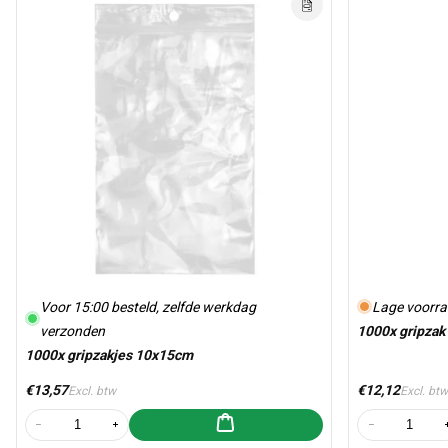
Voor 15:00 besteld, zelfde werkdag
Lage voorra
verzonden
1000x gripzak
1000x gripzakjes 10x15cm
Normale prijs
Normale prijs
€13,57
€12,12
Excl. btw
Excl. bt
Aan winkelwagen toevoegen
Aantal verlagen voor 1000x gripzakjes 10x15cm
Aantal verhogen voor 1000x gripzakjes 10x15cm
Aantal verla