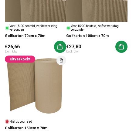
Voor 15:00 besteld, zelfde werkdag
Voor 15:00 besteld, zelfde werkdag
verzonden
verzonden
Golfkarton 70cm x 70m
Golfkarton 100cm x 70m
Normale prijs
€26,66
Normale prijs
€27,80
Aan winkelwagen toevoegen
Aan win
Excl. btw
Excl. btw
Uitverkocht
Niet op voorraad
Golfkarton 150cm x 70m