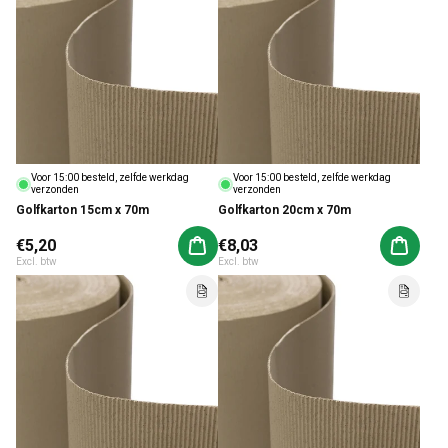
Voor 15:00 besteld, zelfde werkdag
Voor 15:00 besteld, zelfde werkdag
verzonden
verzonden
Golfkarton 15cm x 70m
Golfkarton 20cm x 70m
Normale prijs
€5,20
Normale prijs
€8,03
Aan winkelwagen toevoegen
Aan win
Excl. btw
Excl. btw