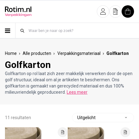
Meteen naar de content
Inloggen
Offerte
Wink
›
›
›
Home
Alle producten
Verpakkingsmateriaal
Golfkarton
Golfkarton
Golfkarton op rol laat zich zeer makkelijk verwerken door de open
golf structuur, ideaal om al je artikelen te beschermen. Ons
golfkarton is gemaakt van gerecycled materiaal en dus 100%
milieuvriendelijk geproduceerd.
Lees meer
11 resultaten
S
o