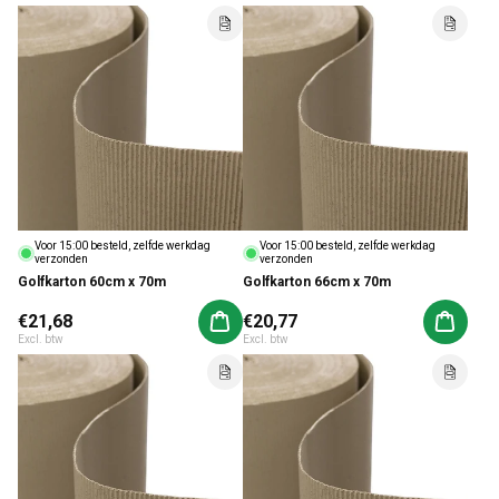
Voor 15:00 besteld, zelfde werkdag
Voor 15:00 besteld, zelfde werkdag
verzonden
verzonden
Golfkarton 60cm x 70m
Golfkarton 66cm x 70m
Normale prijs
€21,68
Normale prijs
€20,77
Aan winkelwagen toevoegen
Aan win
Excl. btw
Excl. btw