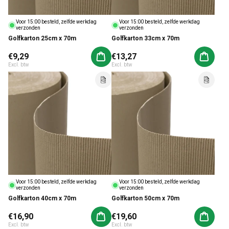
Voor 15:00 besteld, zelfde werkdag
Voor 15:00 besteld, zelfde werkdag
verzonden
verzonden
Golfkarton 25cm x 70m
Golfkarton 33cm x 70m
Normale prijs
€9,29
Normale prijs
€13,27
Aan winkelwagen toevoegen
Aan win
Excl. btw
Excl. btw
Voor 15:00 besteld, zelfde werkdag
Voor 15:00 besteld, zelfde werkdag
verzonden
verzonden
Golfkarton 40cm x 70m
Golfkarton 50cm x 70m
Normale prijs
€16,90
Normale prijs
€19,60
Aan winkelwagen toevoegen
Aan win
Excl. btw
Excl. btw