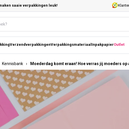
maken saaie verpakkingen leuk!
Klante
kking
Verzendverpakkingen
Verpakkingsmateriaal
Inpakpapier
Outlet
Kennisbank
›
Moederdag komt eraan! Hoe verras jij moeders op 