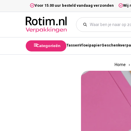
Meteen naar de content
5,- excl. btw.
Voor 15.00 uur besteld vandaag verzonden
Wij 
Tassen
Vloeipapier
Geschenkverpa
Categorieën
Home
›