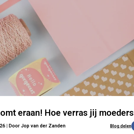
mt eraan! Hoe verras jij moeders
026 | Door Jop van der Zanden
Blog delen