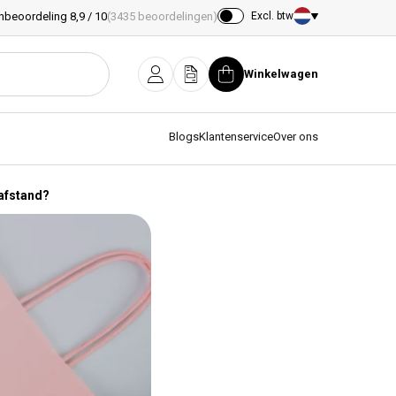
nbeoordeling 8,9 / 10
(3435 beoordelingen)
Excl. btw
Land/regio
Winkelwagen
Inloggen
Offerte
Winkelwagen
Blogs
Klantenservice
Over ons
afstand?