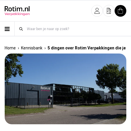
Meteen naar de content
Inloggen
Offerte
Wink
›
›
Home
Kennisbank
5 dingen over Rotim Verpakkingen die je mi