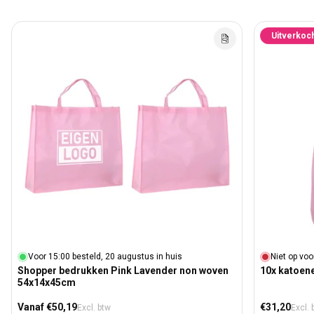
Uitverkoc
Voor 15:00 besteld, 20 augustus in huis
Niet op voo
Shopper bedrukken Pink Lavender non woven
10x katoen
54x14x45cm
Normale prijs
Normale prij
Vanaf €50,19
€31,20
Excl. btw
Excl. 