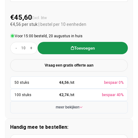
€45,60
Normale prijs
Excl. btw
€4,56 per stuk
| bestel per 10 eenheden
Voor 15:00 besteld, 20 augustus in huis
-
+
Toevoegen
Vraag een gratis offerte aan
€4,56 /st
bespaar 0%
€2,74 /st
bespaar 40%
meer bekijken
Handig mee te bestellen: