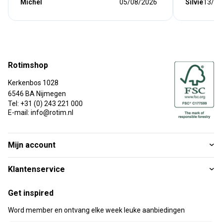
Michel
05/08/2026
Silvie
13/07
Rotimshop
Kerkenbos 1028
6546 BA Nijmegen
Tel: +31 (0) 243 221 000
E-mail: info@rotim.nl
Mijn account
Klantenservice
Get inspired
Word member en ontvang elke week leuke aanbiedingen