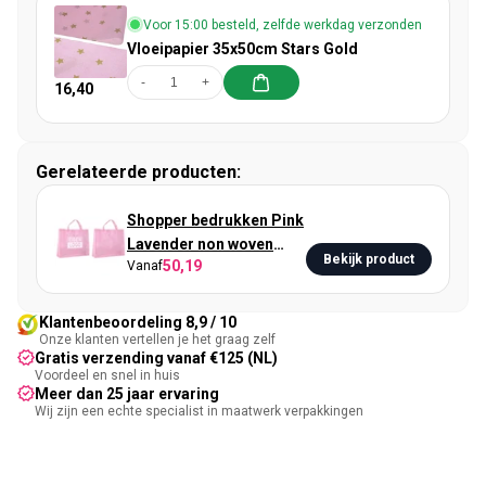
Voor 15:00 besteld, zelfde werkdag verzonden
Vloeipapier 35x50cm Stars Gold
-
+
16,40
Gerelateerde producten:
Shopper bedrukken Pink
Lavender non woven
Bekijk product
50,19
Vanaf
54x14x45cm
Klantenbeoordeling 8,9 / 10
Onze klanten vertellen je het graag zelf
Gratis verzending vanaf €125 (NL)
Voordeel en snel in huis
Meer dan 25 jaar ervaring
Wij zijn een echte specialist in maatwerk verpakkingen