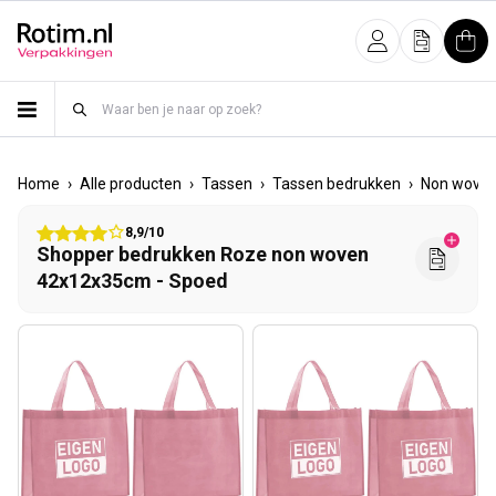
Meteen naar de content
Inloggen
Offerte
Win
›
›
›
›
Home
Alle producten
Tassen
Tassen bedrukken
Non woven
8,9/10
Shopper bedrukken Roze non woven
42x12x35cm - Spoed