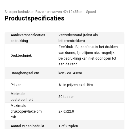
Shopper bedrukken Roze non woven 42x12x35cm - Spoed
Productspecificaties
Aanleverspecificaties
Vectorbestand (tekst als
bedrukking
letteromtrekken)
Zeefdruk - Bij zeefdruk is het drukken
van dunne, fijne lijnen niet mogelijk.
Druktechniek
De bedrukking kan niet doorlopen tot
aan de rand
Draaghengsel cm
kort - ca. 43cm
Prijzen
All-in prijzen excl. Btw
Minimale
50 tassen
besteleenheid
Maximale
drukoppervlakte cm
27.0x22.0
bxh
Aantal zijden bedrukt
1 of 2 zijden