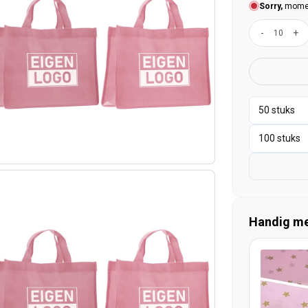
Sorry,
moment
-
+
Handig mee