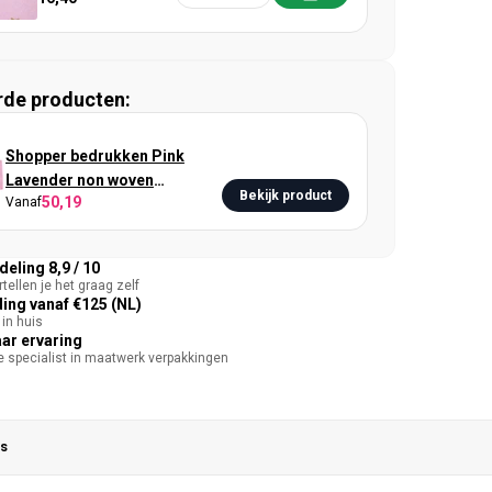
rde producten:
Shopper bedrukken Pink
Lavender non woven
Bekijk product
50,19
Vanaf
54x14x45cm
eling 8,9 / 10
tellen je het graag zelf
ing vanaf €125 (NL)
in huis
aar ervaring
te specialist in maatwerk verpakkingen
s