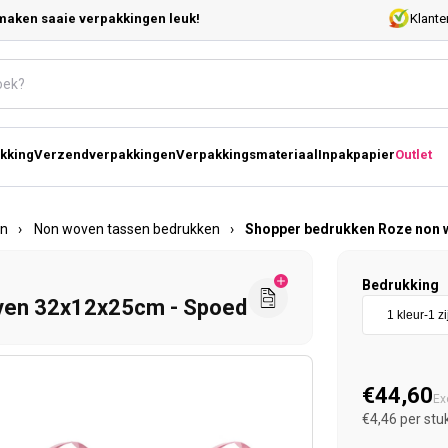
maken saaie verpakkingen leuk!
Klante
kking
Verzendverpakkingen
Verpakkingsmateriaal
Inpakpapier
Outlet
en
›
Non woven tassen bedrukken
›
Shopper bedrukken Roze non 
Bedrukking
ven 32x12x25cm - Spoed
Normal
€44,60
Ex
€4,46 per stu