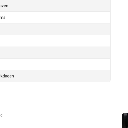
oven
ams
rkdagen
ed