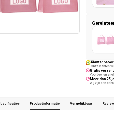
Gerelatee
Klantenbeoord
Onze klanten ver
Gratis verzend
Voordeel en snel 
Meer dan 25 j
Wij zijn een ech
pecificaties
Productinformatie
Vergelijkbaar
Review