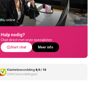
Nu online
Hulp nodig?
Chat direct met onze specialisten
Start chat
Meer info
Klantenbeoordeling
8,9 / 10
(3435 beoordelingen)