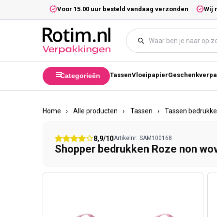
Meteen naar de content
5,- excl. btw.
Voor 15.00 uur besteld vandaag verzonden
Wij 
Tassen
Vloeipapier
Geschenkverpa
Categorieën
Home
›
Alle producten
›
Tassen
›
Tassen bedrukk
8,9/10
Artikelnr:
SAM100168
Shopper bedrukken Roze non wo