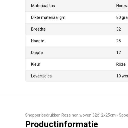
Materiaal tas
Non w
Dikte materiaal gm
80 gr
Breedte
32
Hoogte
25
Diepte
12
Kleur
Roze
Levertijd ca
10 we
Shopper bedrukken Roze non woven 32x12x25cm - Spo
Productinformatie