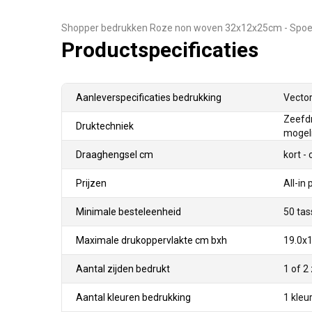
Shopper bedrukken Roze non woven 32x12x25cm - Spo
Productspecificaties
Aanleverspecificaties bedrukking
Vector
Zeefdr
Druktechniek
mogeli
Draaghengsel cm
kort -
Prijzen
All-in 
Minimale besteleenheid
50 ta
Maximale drukoppervlakte cm bxh
19.0x1
Aantal zijden bedrukt
1 of 2
Aantal kleuren bedrukking
1 kleur