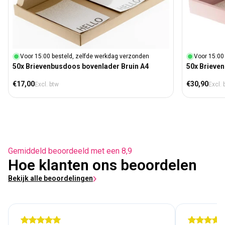
Voor 15:00 besteld, zelfde werkdag verzonden
Voor 15:00
50x Brievenbusdoos bovenlader Bruin A4
50x Brieve
Normale prijs
Normale prij
€17,00
€30,90
Excl. btw
Excl. 
Gemiddeld beoordeeld met een 8,9
Hoe klanten ons beoordelen
Bekijk alle beoordelingen