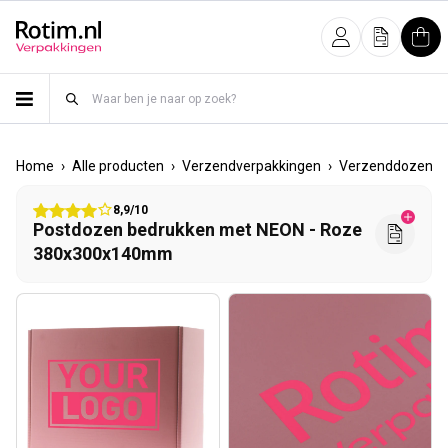
Meteen naar de content
Inloggen
Offerte
Win
›
›
›
›
Home
Alle producten
Verzendverpakkingen
Verzenddozen
8,9/10
Postdozen bedrukken met NEON - Roze
380x300x140mm