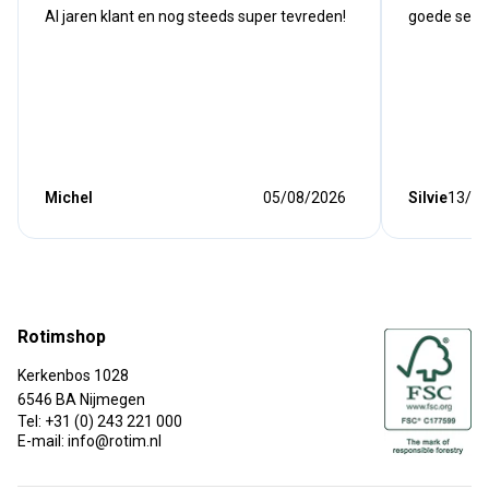
Al jaren klant en nog steeds super tevreden!
goede serv
Michel
05/08/2026
Silvie
13/07
Rotimshop
Kerkenbos 1028
6546 BA Nijmegen
Tel: +31 (0) 243 221 000
E-mail: info@rotim.nl