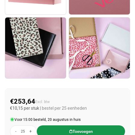
€253,64
Normale prijs
Excl. btw
€10,15 per stuk
| bestel per 25 eenheden
Voor 15:00 besteld, 20 augustus in huis
-
+
Toevoegen