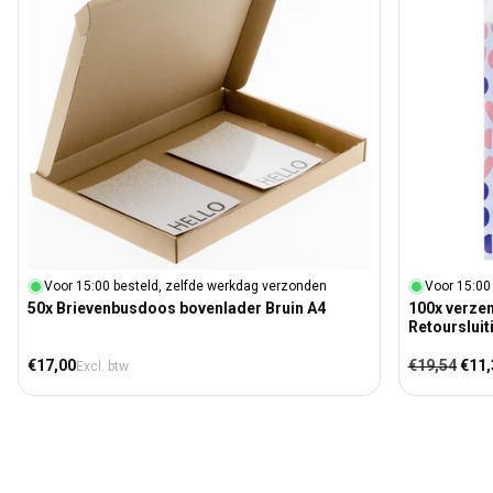
Voor 15:00 besteld, zelfde werkdag verzonden
Voor 15:00
50x Brievenbusdoos bovenlader Bruin A4
100x verze
Retoursluit
Normale prijs
Normale prij
Aanb
€17,00
€19,54
€11,
Excl. btw