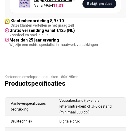
Bekijk product
11,31
Vanaf
19,54
Retoursluiting
Klantenbeoordeling 8,9 / 10
Onze klanten vertellen je het graag zelf
Gratis verzending vanaf €125 (NL)
Voordeel en snel in huis
Meer dan 25 jaar ervaring
Wij zijn een echte specialist in maatwerk verpakkingen
Kartonnen enveloppen bedrukken 180x195mm
Productspecificaties
Vectorbestand (tekst als
Aanleverspecificaties
letteromtrekken) of JPG-bestand
bedrukking
(minimaal 300 dpi)
Druktechniek
Digitale druk