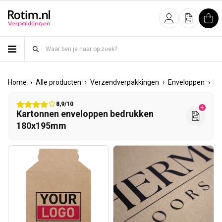
Meteen naar de content
Inloggen
Offerte
Win
›
›
›
›
Home
Alle producten
Verzendverpakkingen
Enveloppen
Ka
8,9/10
Kartonnen enveloppen bedrukken
180x195mm