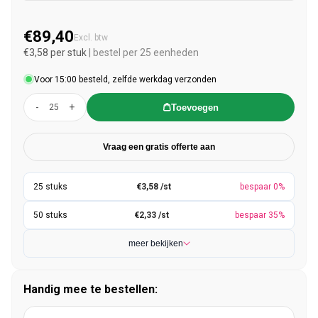
€89,40
Normale prijs
Excl. btw
€3,58 per stuk
| bestel per 25 eenheden
Voor 15:00 besteld, zelfde werkdag verzonden
-
+
Toevoegen
Vraag een gratis offerte aan
€3,58 /st
bespaar 0%
€2,33 /st
bespaar 35%
meer bekijken
Handig mee te bestellen: