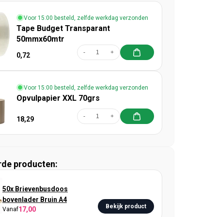
Voor 15:00 besteld, zelfde werkdag verzonden
Tape Budget Transparant
50mmx60mtr
-
+
0,72
Voor 15:00 besteld, zelfde werkdag verzonden
Opvulpapier XXL 70grs
-
+
18,29
rde producten:
50x Brievenbusdoos
bovenlader Bruin A4
Bekijk product
17,00
Vanaf