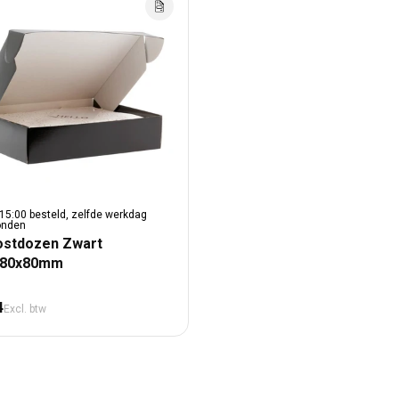
15:00 besteld, zelfde werkdag
onden
ostdozen Zwart
280x80mm
male prijs
4
Excl. btw