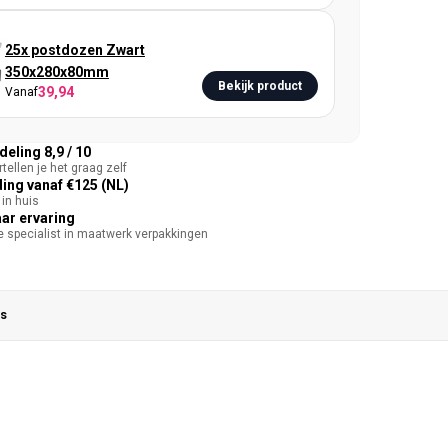
25x postdozen Zwart
350x280x80mm
Bekijk product
39,94
Vanaf
eling 8,9 / 10
tellen je het graag zelf
ing vanaf €125 (NL)
in huis
aar ervaring
te specialist in maatwerk verpakkingen
s