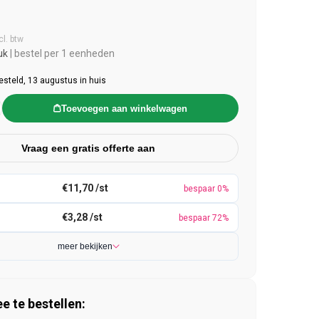
e prijs
cl. btw
uk
| bestel per 1 eenheden
esteld, 13 augustus in huis
Toevoegen aan winkelwagen
Vraag een gratis offerte aan
€11,70 /st
bespaar 0%
€3,28 /st
bespaar 72%
meer bekijken
 te bestellen: