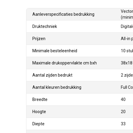
Vector
Aanleverspecificaties bedrukking
(minim
Druktechniek
Digita
Prijzen
All-in 
Minimale besteleenheid
10 stu
Maximale drukoppervlakte cm bxh
38x18
Aantal zijden bedrukt
2 zijd
Aantal kleuren bedrukking
Full C
Breedte
40
Hoogte
20
Diepte
33