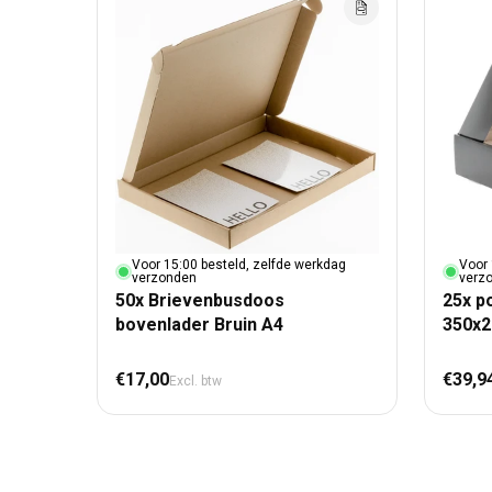
Voor 15:00 besteld, zelfde werkdag
Voor 
verzonden
verz
50x Brievenbusdoos
25x p
bovenlader Bruin A4
350x
Normale prijs
Nor
€17,00
€39,9
Excl. btw