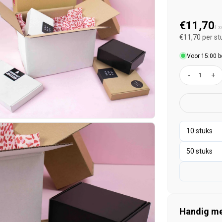
Normal
€11,70
Ex
€11,70 per st
Voor 15:00 b
-
+
Handig mee