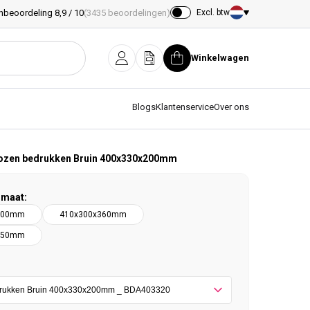
nbeoordeling 8,9 / 10
(3435 beoordelingen)
Excl. btw
Land/regio
Winkelwagen
Inloggen
Offerte
Winkelwagen
Blogs
Klantenservice
Over ons
ozen bedrukken Bruin 400x330x200mm
rmaat:
200mm
410x300x360mm
150mm