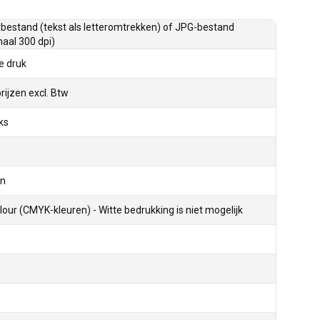
bestand (tekst als letteromtrekken) of JPG-bestand
aal 300 dpi)
le druk
prijzen excl. Btw
ks
en
olour (CMYK-kleuren) - Witte bedrukking is niet mogelijk