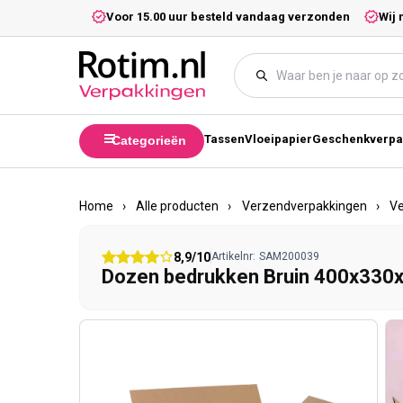
Meteen naar de content
5,- excl. btw.
Voor 15.00 uur besteld vandaag verzonden
Wij 
Tassen
Vloeipapier
Geschenkverpa
Categorieën
Home
›
Alle producten
›
Verzendverpakkingen
›
V
8,9/10
Artikelnr:
SAM200039
Dozen bedrukken Bruin 400x33