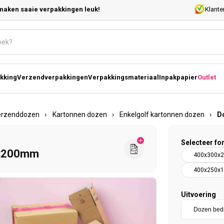
maken saaie verpakkingen leuk!
Klante
kking
Verzendverpakkingen
Verpakkingsmateriaal
Inpakpapier
Outlet
erzenddozen
›
Kartonnen dozen
›
Enkelgolf kartonnen dozen
›
D
Selecteer fo
0x200mm
400x300x
400x250x
Uitvoering