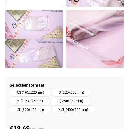
Selecteer formaat:
XS (165x220mm)
S (225x305mm)
M (235x325mm)
L ( 250x350mm)
XL (300x400mm)
XXL (400x500mm)
€18,68
Normale prijs