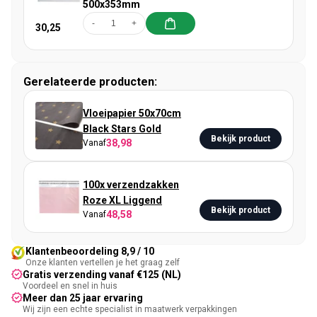
500x353mm
-
+
30,25
Gerelateerde producten:
Vloeipapier 50x70cm
Black Stars Gold
Bekijk product
38,98
Vanaf
100x verzendzakken
Roze XL Liggend
Bekijk product
48,58
Vanaf
Klantenbeoordeling 8,9 / 10
Onze klanten vertellen je het graag zelf
Gratis verzending vanaf €125 (NL)
Voordeel en snel in huis
Meer dan 25 jaar ervaring
Wij zijn een echte specialist in maatwerk verpakkingen