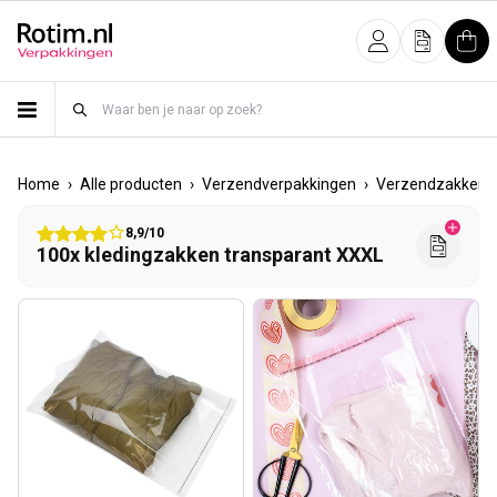
Meteen naar de content
Inloggen
Offerte
Win
›
›
›
Home
Alle producten
Verzendverpakkingen
Verzendzakken
8,9/10
100x kledingzakken transparant XXXL