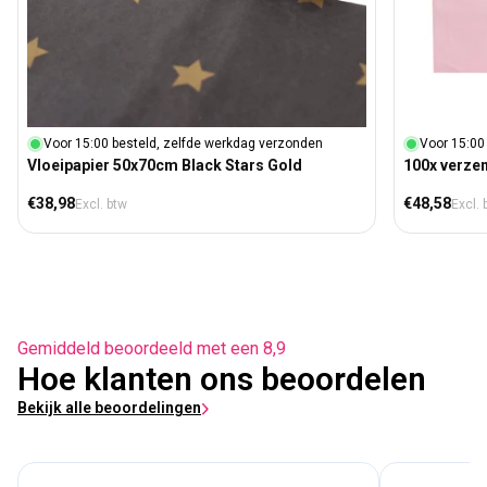
Voor 15:00 besteld, zelfde werkdag verzonden
Voor 15:00
Vloeipapier 50x70cm Black Stars Gold
100x verze
Normale prijs
Normale prij
€38,98
€48,58
Excl. btw
Excl. 
Gemiddeld beoordeeld met een 8,9
Hoe klanten ons beoordelen
Bekijk alle beoordelingen