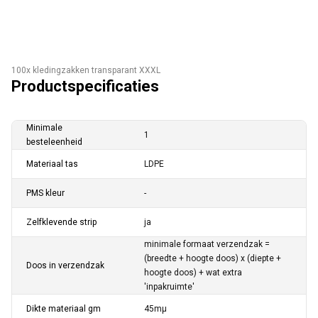
100x kledingzakken transparant XXXL
Productspecificaties
Minimale
1
besteleenheid
Materiaal tas
LDPE
PMS kleur
-
Zelfklevende strip
ja
minimale formaat verzendzak =
(breedte + hoogte doos) x (diepte +
Doos in verzendzak
hoogte doos) + wat extra
'inpakruimte'
Dikte materiaal gm
45mµ