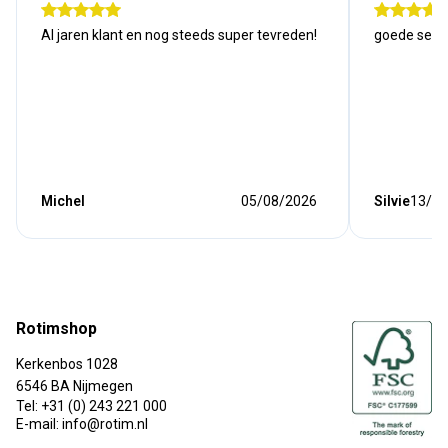
Al jaren klant en nog steeds super tevreden!
goede serv
Michel
05/08/2026
Silvie
13/07
Rotimshop
Kerkenbos 1028
6546 BA Nijmegen
Tel: +31 (0) 243 221 000
E-mail: info@rotim.nl