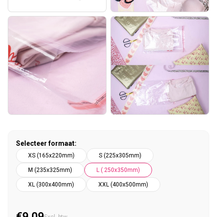
Selecteer formaat:
XS (165x220mm)
S (225x305mm)
M (235x325mm)
L ( 250x350mm)
XL (300x400mm)
XXL (400x500mm)
€9,09
Normale prijs