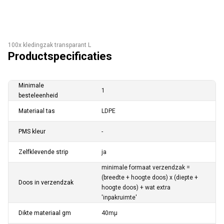
100x kledingzak transparant L
Productspecificaties
Minimale
1
besteleenheid
Materiaal tas
LDPE
PMS kleur
-
Zelfklevende strip
ja
minimale formaat verzendzak =
(breedte + hoogte doos) x (diepte +
Doos in verzendzak
hoogte doos) + wat extra
'inpakruimte'
Dikte materiaal gm
40mµ