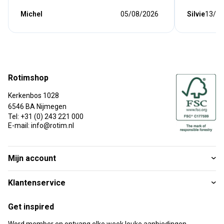
Michel
05/08/2026
Silvie
13/07
Rotimshop
Kerkenbos 1028
6546 BA Nijmegen
Tel: +31 (0) 243 221 000
E-mail: info@rotim.nl
Mijn account
Klantenservice
Get inspired
Word member en ontvang elke week leuke aanbiedingen