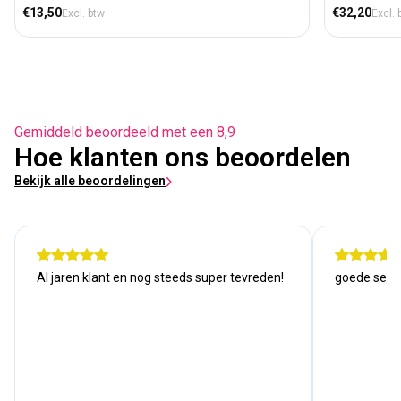
Normale prijs
Normale prij
€13,50
€32,20
Excl. btw
Excl. 
Gemiddeld beoordeeld met een 8,9
Hoe klanten ons beoordelen
Bekijk alle beoordelingen
Al jaren klant en nog steeds super tevreden!
goede serv