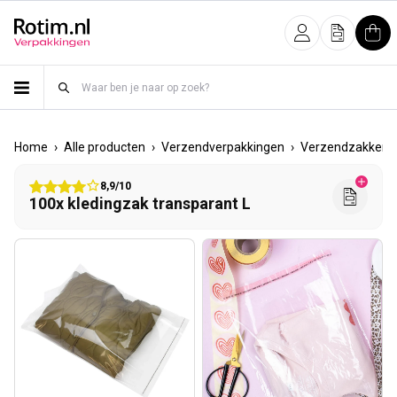
Meteen naar de content
Inloggen
Offerte
Win
›
›
›
Home
Alle producten
Verzendverpakkingen
Verzendzakken
8,9/10
100x kledingzak transparant L