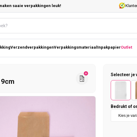
maken saaie verpakkingen leuk!
Klante
kking
Verzendverpakkingen
Verpakkingsmateriaal
Inpakpapier
Outlet
Selecteer je 
x19cm
Bedrukt of o