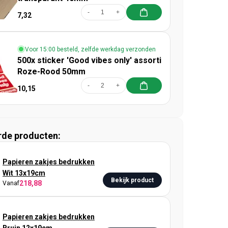
-
+
7,32
Voor 15:00 besteld, zelfde werkdag verzonden
500x sticker 'Good vibes only' assorti
Roze-Rood 50mm
-
+
10,15
rde producten:
Papieren zakjes bedrukken
Wit 13x19cm
Bekijk product
218,88
Vanaf
Papieren zakjes bedrukken