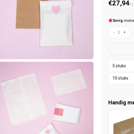
Normal
€27,94
Ex
Sorry,
moment
-
+
Handig mee