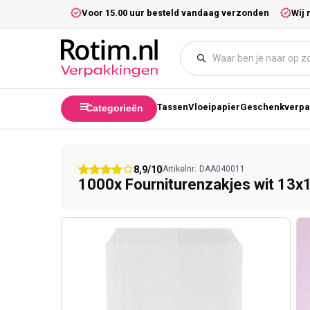
Meteen naar de content
5,- excl. btw.
Voor 15.00 uur besteld vandaag verzonden
Wij 
Tassen
Vloeipapier
Geschenkverpa
Categorieën
8,9/10
Artikelnr:
DAA040011
1000x Fourniturenzakjes wit 13