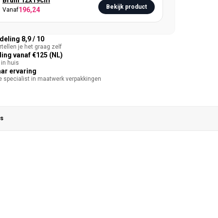
Bruin 12x19cm
Bekijk product
196,24
Vanaf
eling 8,9 / 10
tellen je het graag zelf
ing vanaf €125 (NL)
in huis
aar ervaring
te specialist in maatwerk verpakkingen
s