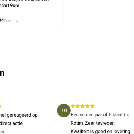
 12x19cm
male prijs
24
Excl. btw
en
10
Ben nu een jaar of 5 klant bij
snel gereageerd op
Rotim. Zeer tevreden.
direct actie
Kwaliteit is goed en levering
en.