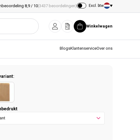
nbeoordeling 8,9 / 10
(3437 beoordelingen)
Excl. btw
Land/regio
Winkelwagen
Inloggen
Offerte
Winkelwagen
Blogs
Klantenservice
Over ons
variant:
nbedrukt