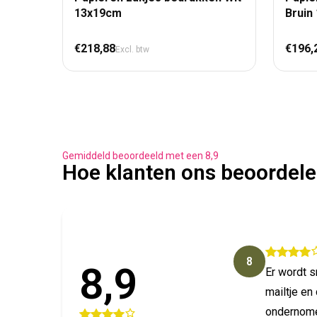
13x19cm
Bruin
Normale prijs
Nor
€218,88
€196,
Excl. btw
Gemiddeld beoordeeld met een 8,9
Hoe klanten ons beoordel
8
8,9
Er wordt 
mailtje en 
ondernom