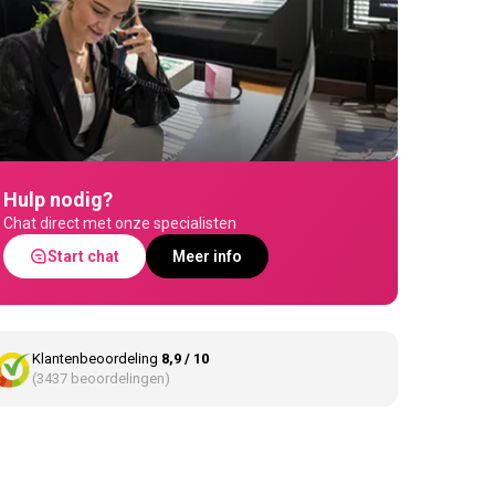
Hulp nodig?
Chat direct met onze specialisten
Start chat
Meer info
Klantenbeoordeling
8,9 / 10
(3437 beoordelingen)