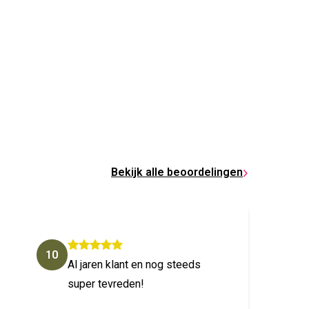
Bekijk alle beoordelingen
10
10
Al jaren klant en nog steeds
goede
super tevreden!