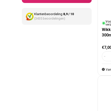
Klantenbeoordeling
8,9 / 10
(3435 beoordelingen)
Voo
ver
Wikk
300m
Nor
€7,0
Aant
Van