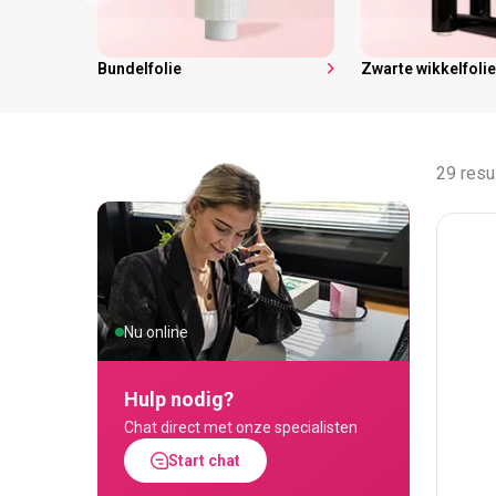
Bundelfolie
Zwarte wikkelfoli
29 resu
Nu online
Hulp nodig?
Chat direct met onze specialisten
Start chat