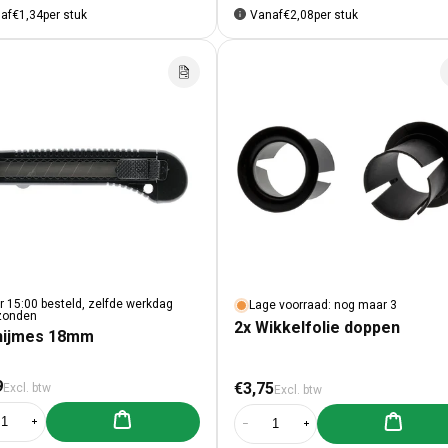
af
€1,34
per stuk
Vanaf
€2,08
per stuk
r 15:00 besteld, zelfde werkdag
Lage voorraad: nog maar 3
zonden
2x Wikkelfolie doppen
nijmes 18mm
male prijs
Normale prijs
9
€3,75
Excl. btw
Excl. btw
Aan winkelwagen toevoegen
Aan winke
al verlagen voor 1x Snijmes 18mm
Aantal verhogen voor 1x Snijmes 18mm
Aantal verlagen voor 2x Wikkelfoli
Aantal verhogen voor 2x