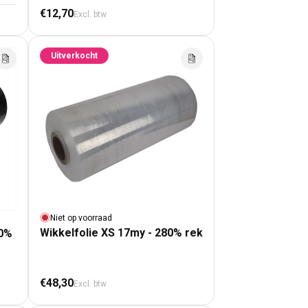
Normale prijs
€12,70
Excl. btw
Uitverkocht
Niet op voorraad
Wikkelfolie XS 17my - 280% rek
50%
Normale prijs
€48,30
Excl. btw