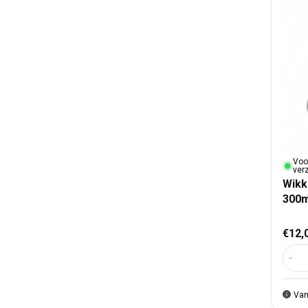
Voo
ver
Wikk
300m
Nor
€12,
Aant
Van