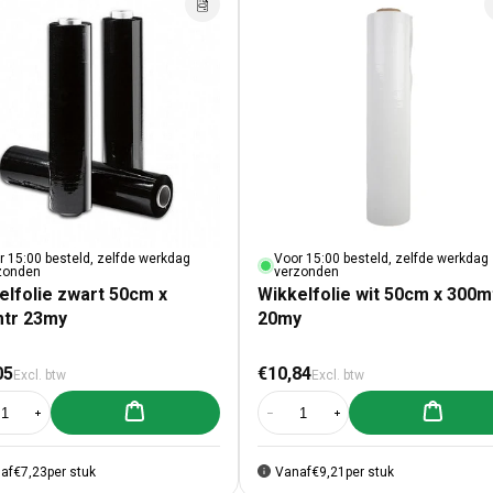
r 15:00 besteld, zelfde werkdag
Voor 15:00 besteld, zelfde werkdag
zonden
verzonden
elfolie zwart 50cm x
Wikkelfolie wit 50cm x 300m
tr 23my
20my
male prijs
Normale prijs
05
€10,84
Excl. btw
Excl. btw
Aan winkelwagen toevoegen
Aan winke
al verlagen voor Wikkelfolie zwart 50cm x 300mtr 23my
Aantal verhogen voor Wikkelfolie zwart 50cm x 300mtr 23my
Aantal verlagen voor Wikkelfolie 
Aantal verhogen voor Wi
af
€7,23
per stuk
Vanaf
€9,21
per stuk