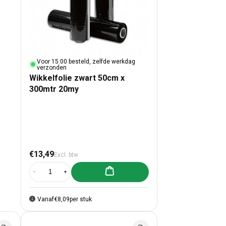
Voor 15:00 besteld, zelfde werkdag
verzonden
Wikkelfolie zwart 50cm x
300mtr 20my
Normale prijs
€13,49
Excl. btw
Aan winkelwagen toevoegen
Aantal verlagen voor Wikkelfolie zwart 50cm x 300mtr 20my
Aantal verhogen voor Wikkelfolie zwart 50cm x 300mt
Vanaf
€8,09
per stuk