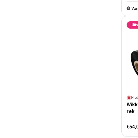
Van
Uit
Nie
Wikk
rek
Nor
€54,