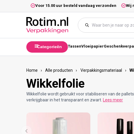
Meteen naar de content
5,- excl. btw.
Voor 15.00 uur besteld vandaag verzonden
Wij 
Tassen
Vloeipapier
Geschenkverpa
Categorieën
Home
›
Alle producten
›
Verpakkingsmateriaal
›
Wi
Wikkelfolie
Wikkelfolie wordt gebruikt voor stabiliseren van de pallets.
verkrijgbaar in het transparant en zwart.
Lees meer