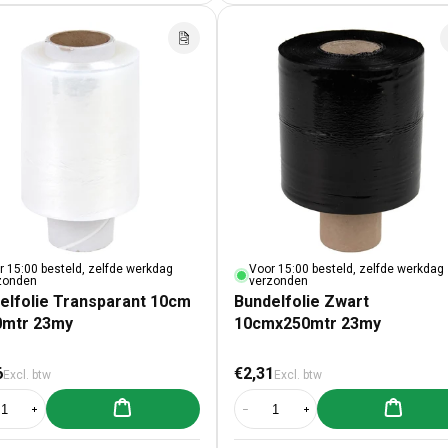
r 15:00 besteld, zelfde werkdag
Voor 15:00 besteld, zelfde werkdag
zonden
verzonden
elfolie Transparant 10cm
Bundelfolie Zwart
0mtr 23my
10cmx250mtr 23my
male prijs
Normale prijs
6
€2,31
Excl. btw
Excl. btw
Aan winkelwagen toevoegen
Aan winke
al verlagen voor Bundelfolie Transparant 10cm x 150mtr 23my
Aantal verhogen voor Bundelfolie Transparant 10cm x 150mtr 23my
Aantal verlagen voor Bundelfolie
Aantal verhogen voor B