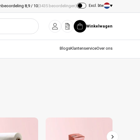
nbeoordeling 8,9 / 10
(3435 beoordelingen)
Excl. btw
Land/regio
Winkelwagen
Inloggen
Offerte
Winkelwagen
Blogs
Klantenservice
Over ons