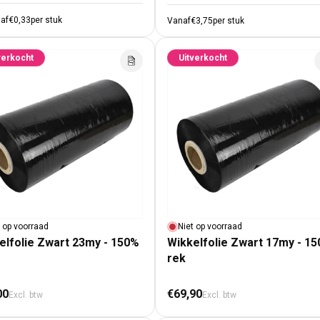
af
€0,33
per stuk
Vanaf
€3,75
per stuk
verkocht
Uitverkocht
t op voorraad
Niet op voorraad
elfolie Zwart 23my - 150%
Wikkelfolie Zwart 17my - 1
rek
male prijs
Normale prijs
00
€69,90
Excl. btw
Excl. btw