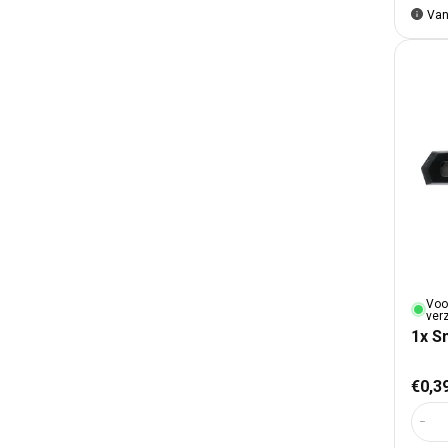
Van
Voo
ver
1x S
Nor
€0,3
Aant