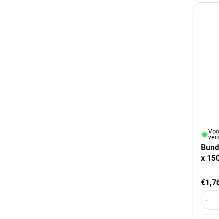
Voo
ver
Bund
x 15
Nor
€1,7
Aant