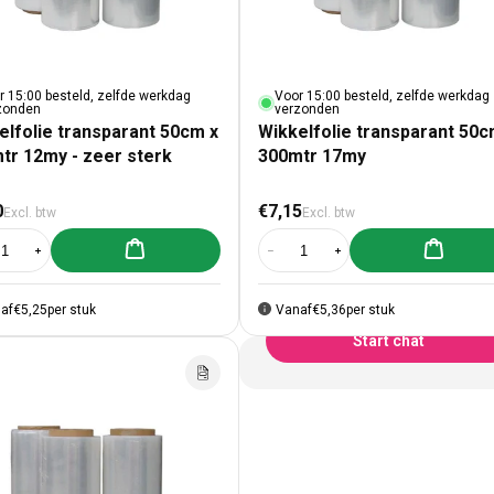
r 15:00 besteld, zelfde werkdag
Voor 15:00 besteld, zelfde werkdag
zonden
verzonden
elfolie transparant 50cm x
Wikkelfolie transparant 50c
tr 12my - zeer sterk
300mtr 17my
male prijs
Normale prijs
0
€7,15
Excl. btw
Excl. btw
Aan winkelwagen toevoegen
Aan winke
al verlagen voor Wikkelfolie transparant 50cm x 300mtr 12my - zeer sterk
Aantal verhogen voor Wikkelfolie transparant 50cm x 300mtr 12my - zee
Aantal verlagen voor Wikkelfolie 
Aantal verhogen voor Wi
Product advies op maat
Kom je er niet uit?
af
€5,25
per stuk
Vanaf
€5,36
per stuk
Start chat