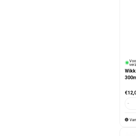
Voo
ver
Wikk
300m
Nor
€12,
Aant
Van