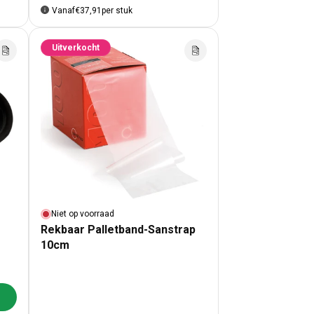
Vanaf
€37,91
per stuk
Uitverkocht
Niet op voorraad
Rekbaar Palletband-Sanstrap
10cm
lwagen toevoegen
e doppen
 Wikkelfolie doppen