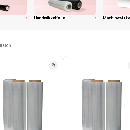
e
Handwikkelfolie
Machinewikkel
ltaten