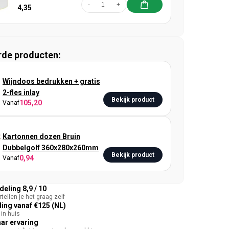
-
+
4,35
rde producten:
Wijndoos bedrukken + gratis
2-fles inlay
Bekijk product
105,20
Vanaf
Kartonnen dozen Bruin
Dubbelgolf 360x280x260mm
Bekijk product
0,94
Vanaf
eling 8,9 / 10
tellen je het graag zelf
ing vanaf €125 (NL)
in huis
aar ervaring