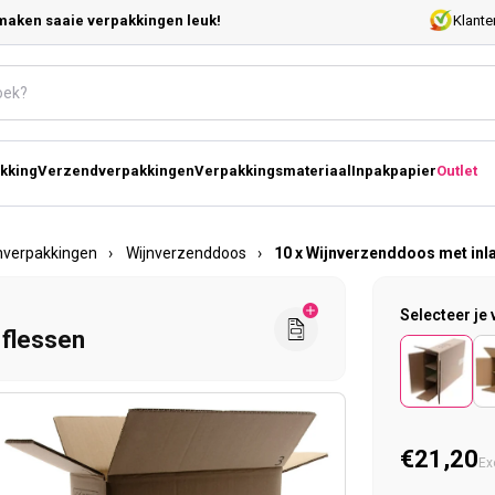
maken saaie verpakkingen leuk!
Klante
kking
Verzendverpakkingen
Verpakkingsmateriaal
Inpakpapier
Outlet
nverpakkingen
›
Wijnverzenddoos
›
10 x Wijnverzenddoos met inla
Selecteer je 
 flessen
Normal
€21,20
Ex