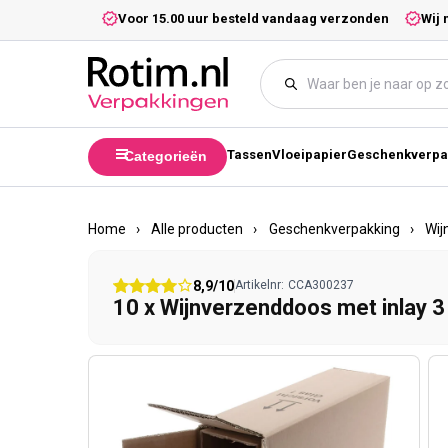
Meteen naar de content
5,- excl. btw.
Voor 15.00 uur besteld vandaag verzonden
Wij 
Tassen
Vloeipapier
Geschenkverpa
Categorieën
Home
›
Alle producten
›
Geschenkverpakking
›
Wij
8,9/10
Artikelnr:
CCA300237
10 x Wijnverzenddoos met inlay 3