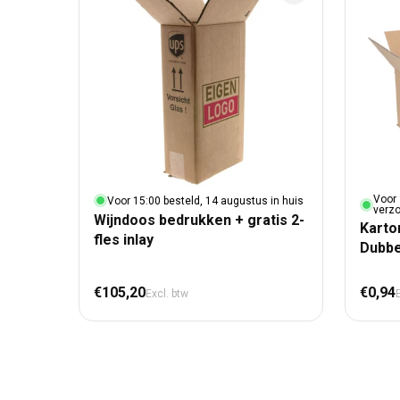
Voor 
Voor 15:00 besteld, 14 augustus in huis
verz
Wijndoos bedrukken + gratis 2-
Karto
fles inlay
Dubbe
Normale prijs
Nor
€105,20
€0,94
Excl. btw