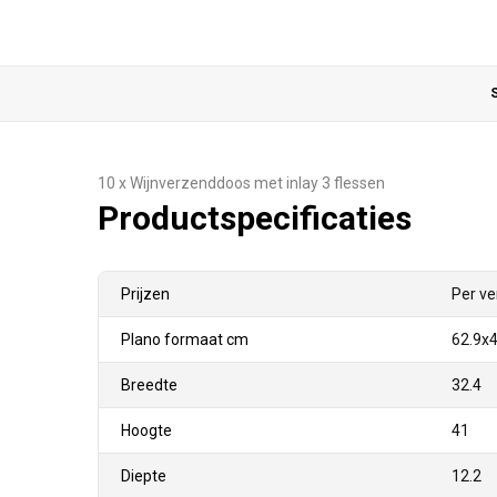
S
10 x Wijnverzenddoos met inlay 3 flessen
Productspecificaties
Prijzen
Per ve
Plano formaat cm
62.9x4
Breedte
32.4
Hoogte
41
Diepte
12.2