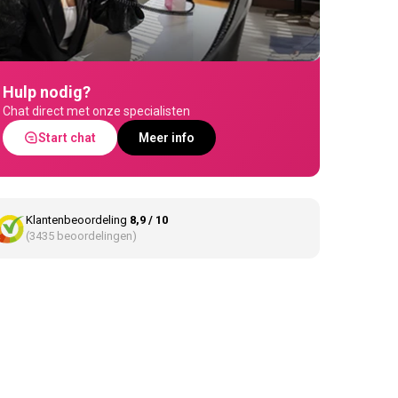
Hulp nodig?
Chat direct met onze specialisten
Start chat
Meer info
Klantenbeoordeling
8,9 / 10
(3435 beoordelingen)