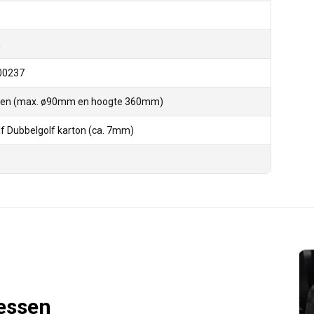
n
00237
ssen (max. ø90mm en hoogte 360mm)
f Dubbelgolf karton (ca. 7mm)
lessen