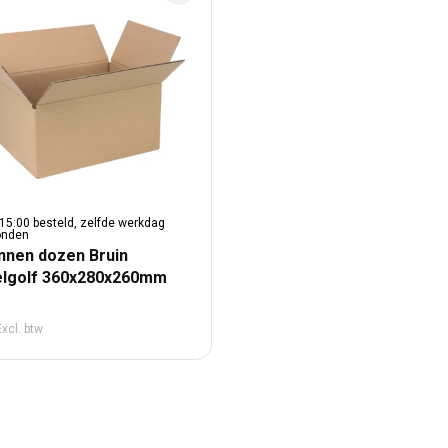
15:00 besteld, zelfde werkdag
onden
nnen dozen Bruin
lgolf 360x280x260mm
male prijs
Excl. btw