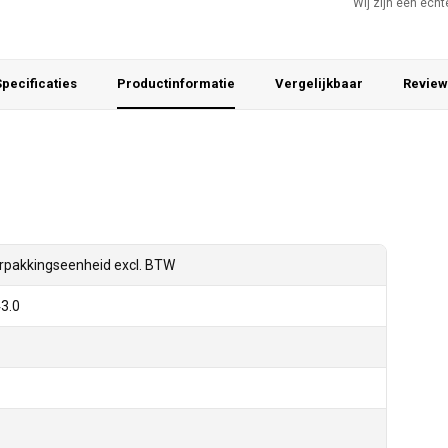
Wij zijn een ech
pecificaties
Productinformatie
Vergelijkbaar
Review
rpakkingseenheid excl. BTW
3.0