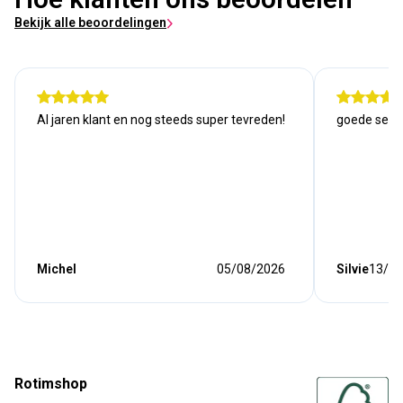
Bekijk alle beoordelingen
Al jaren klant en nog steeds super tevreden!
goede serv
Michel
05/08/2026
Silvie
13/07
Rotimshop