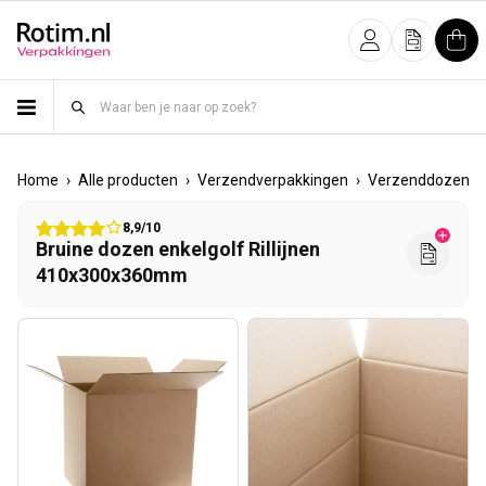
Meteen naar de content
Inloggen
Offerte
Win
›
›
›
›
Home
Alle producten
Verzendverpakkingen
Verzenddozen
8,9/10
Bruine dozen enkelgolf Rillijnen
410x300x360mm