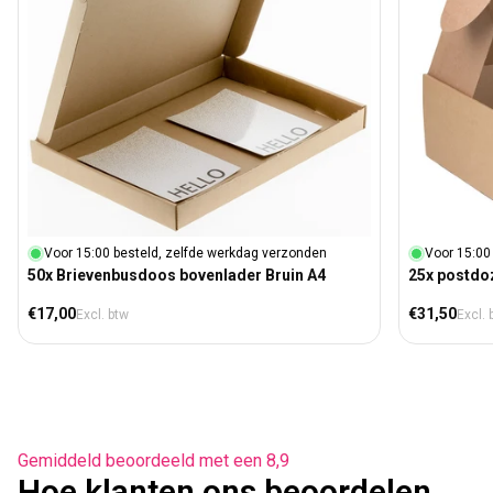
Voor 15:00 besteld, zelfde werkdag verzonden
Voor 15:00
50x Brievenbusdoos bovenlader Bruin A4
25x postdo
Normale prijs
Normale prij
€17,00
€31,50
Excl. btw
Excl. 
Gemiddeld beoordeeld met een 8,9
Hoe klanten ons beoordelen