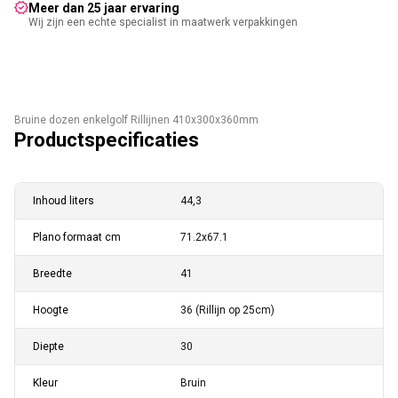
Meer dan 25 jaar ervaring
Wij zijn een echte specialist in maatwerk verpakkingen
Bruine dozen enkelgolf Rillijnen 410x300x360mm
Productspecificaties
Inhoud liters
44,3
Plano formaat cm
71.2x67.1
Breedte
41
Hoogte
36 (Rillijn op 25cm)
Diepte
30
Kleur
Bruin