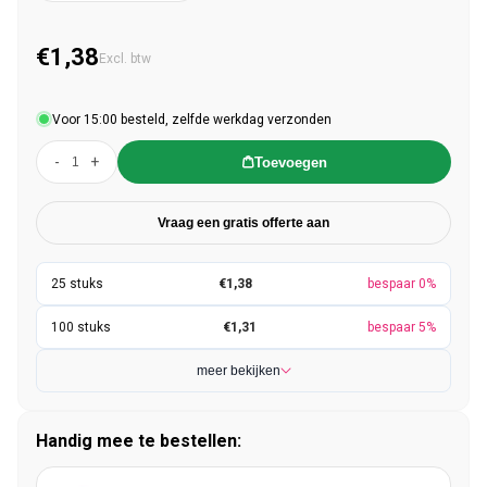
€1,38
Normale prijs
Excl. btw
Voor 15:00 besteld, zelfde werkdag verzonden
-
+
Toevoegen
Vraag een gratis offerte aan
€1,38
bespaar 0%
€1,31
bespaar 5%
meer bekijken
Handig mee te bestellen: