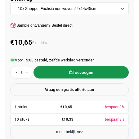
Sample ontvangen?
Bestel direct
€10,65
Normale prijs
Excl. btw
Voor 15:00 besteld, zelfde werkdag verzonden
-
+
Toevoegen
Vraag een gratis offerte aan
€10,65
bespaar 0%
€10,33
bespaar 3%
meer bekijken