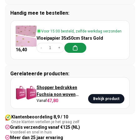
Handig mee te bestellen:
Voor 15:00 besteld, zelfde werkdag verzonden
Vloeipapier 35x50cm Stars Gold
-
+
16,40
Gerelateerde producten:
Shopper bedrukken
Fuchsia non woven
Bekijk product
47,80
Vanaf
54x14x45cm - Spoed
Klantenbeoordeling 8,9 / 10
Onze klanten vertellen je het graag zelf
Gratis verzending vanaf €125 (NL)
Voordeel en snel in huis
Meer dan 25 jaar ervaring