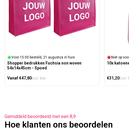
Voor 15:00 besteld, 21 augustus in huis
Niet op voo
Shopper bedrukken Fuchsia non woven
10x katoen
54x14x45cm - Spoed
Normale prijs
Normale prij
Vanaf €47,80
€31,20
Excl. btw
Excl. 
Gemiddeld beoordeeld met een 8,9
Hoe klanten ons beoordelen