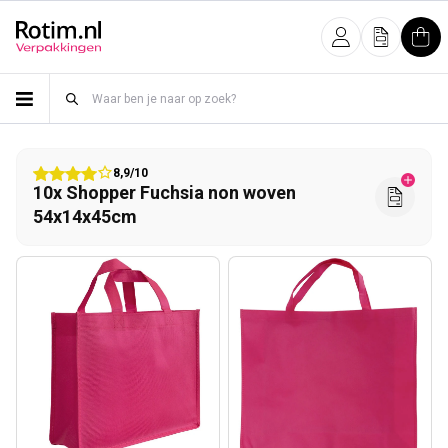
Meteen naar de content
Inloggen
Offerte
Win
8,9/10
10x Shopper Fuchsia non woven
54x14x45cm