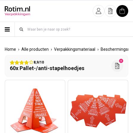
Meteen naar de content
Inloggen
Offerte
Wink
›
›
›
Home
Alle producten
Verpakkingsmateriaal
Beschermingsmat
8,9/10
60x Pallet-/anti-stapelhoedjes