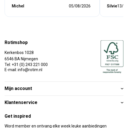
Michel
05/08/2026
Silvie
13/07
Rotimshop
Kerkenbos 1028
6546 BA Nijmegen
Tel: +31 (0) 243 221 000
E-mail: info@rotim.nl
Mijn account
Klantenservice
Get inspired
Word member en ontvang elke week leuke aanbiedingen