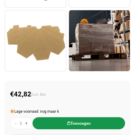
€42,82
Normale prijs
Excl. btw
Lage voorraad: nog maar 6
-
+
Toevoegen