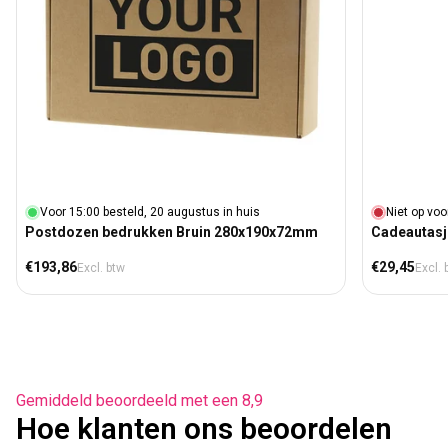
Voor 15:00 besteld, 20 augustus in huis
Niet op voo
Postdozen bedrukken Bruin 280x190x72mm
Cadeautasj
Normale prijs
Normale prij
€193,86
€29,45
Excl. btw
Excl. 
Gemiddeld beoordeeld met een 8,9
Hoe klanten ons beoordelen