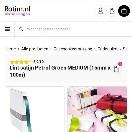
Meteen naar de content
Inloggen
Offerte
Win
›
›
›
›
Home
Alle producten
Geschenkverpakking
Cadeaulint
Satij
8,9/10
Lint satijn Petrol Groen MEDIUM (15mm x
100m)