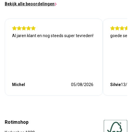
Bekijk alle beoordelingen
Al jaren klant en nog steeds super tevreden!
goede serv
Michel
05/08/2026
Silvie
13/07
Rotimshop