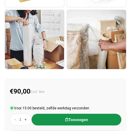
€90,00
Normale prijs
Excl. btw
Voor 15:00 besteld, zelfde werkdag verzonden
-
+
Toevoegen