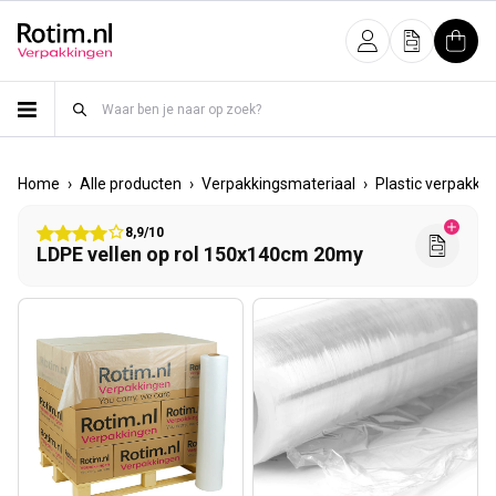
Meteen naar de content
Inloggen
Offerte
Wink
›
›
›
Home
Alle producten
Verpakkingsmateriaal
Plastic verpakki
8,9/10
LDPE vellen op rol 150x140cm 20my