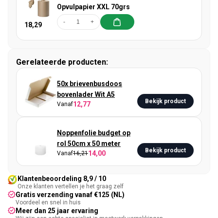
Opvulpapier XXL 70grs
-
+
18,29
Gerelateerde producten:
50x brievenbusdoos
bovenlader Wit A5
Bekijk product
12,77
Vanaf
Noppenfolie budget op
rol 50cm x 50 meter
Bekijk product
14,00
Vanaf
16,21
Klantenbeoordeling 8,9 / 10
Onze klanten vertellen je het graag zelf
Gratis verzending vanaf €125 (NL)
Voordeel en snel in huis
Meer dan 25 jaar ervaring