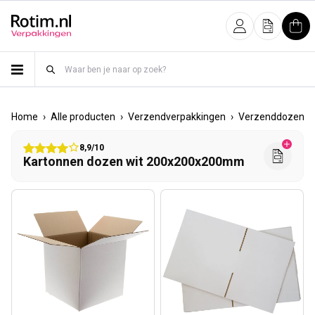
Meteen naar de content
Inloggen
Offerte
Win
›
›
›
›
Home
Alle producten
Verzendverpakkingen
Verzenddozen
8,9/10
Kartonnen dozen wit 200x200x200mm