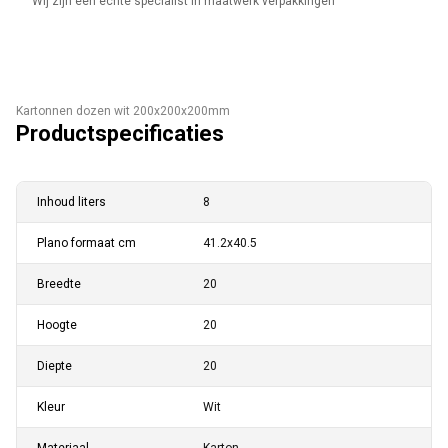
Wij zijn een echte specialist in maatwerk verpakkingen
Kartonnen dozen wit 200x200x200mm
Productspecificaties
Inhoud liters
8
Plano formaat cm
41.2x40.5
Breedte
20
Hoogte
20
Diepte
20
Kleur
Wit