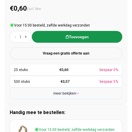
€0,60
Normale prijs
Excl. btw
Voor 15:00 besteld, zelfde werkdag verzonden
-
+
Toevoegen
Vraag een gratis offerte aan
€0,60
bespaar 0%
€0,57
bespaar 5%
meer bekijken
Handig mee te bestellen:
Voor 15:00 besteld, zelfde werkdag verzonden