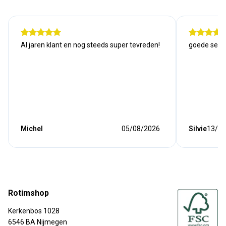
Al jaren klant en nog steeds super tevreden!
goede serv
Michel
05/08/2026
Silvie
13/07
Rotimshop
Kerkenbos 1028
6546 BA Nijmegen