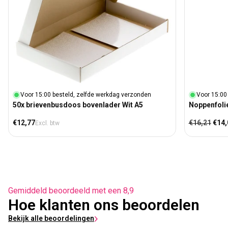
Voor 15:00 besteld, zelfde werkdag verzonden
Voor 15:00
50x brievenbusdoos bovenlader Wit A5
Noppenfolie
Normale prijs
Normale prij
Aanb
€12,77
€16,21
€14,
Excl. btw
Gemiddeld beoordeeld met een 8,9
Hoe klanten ons beoordelen
Bekijk alle beoordelingen