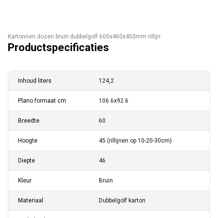
Kartonnen dozen bruin dubbelgolf 600x460x450mm rillijn
Productspecificaties
Inhoud liters
124,2
Plano formaat cm
106.6x92.6
Breedte
60
Hoogte
45 (rillijnen op 10-20-30cm)
Diepte
46
Kleur
Bruin
Materiaal
Dubbelgolf karton