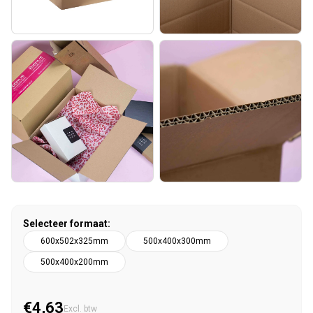
Selecteer formaat:
600x502x325mm
500x400x300mm
500x400x200mm
€4,63
Normale prijs
Excl. btw