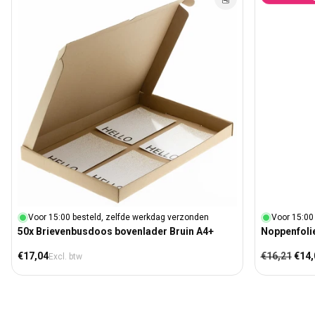
Voor 15:00 besteld, zelfde werkdag verzonden
Voor 15:00
50x Brievenbusdoos bovenlader Bruin A4+
Noppenfolie
Normale prijs
Normale prij
Aanb
€17,04
€16,21
€14,
Excl. btw