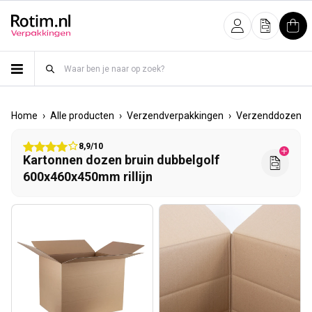
Meteen naar de content
Inloggen
Offerte
Win
›
›
›
›
Home
Alle producten
Verzendverpakkingen
Verzenddozen
8,9/10
Kartonnen dozen bruin dubbelgolf
600x460x450mm rillijn