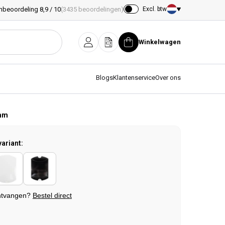
nbeoordeling 8,9 / 10
(3435 beoordelingen)
Excl. btw
Land/regio
Winkelwagen
Inloggen
Offerte
Winkelwagen
Blogs
Klantenservice
Over ons
0mm
variant:
ntvangen?
Bestel direct