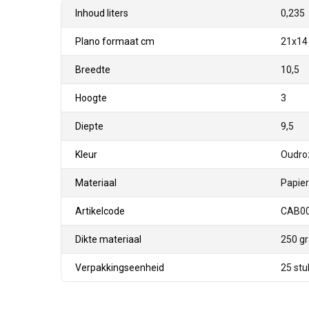
Inhoud liters
0,235
Plano formaat cm
21x14
Breedte
10,5
Hoogte
3
Diepte
9,5
Kleur
Oudro
Materiaal
Papier
Artikelcode
CAB0
Dikte materiaal
250 g
Verpakkingseenheid
25 stu