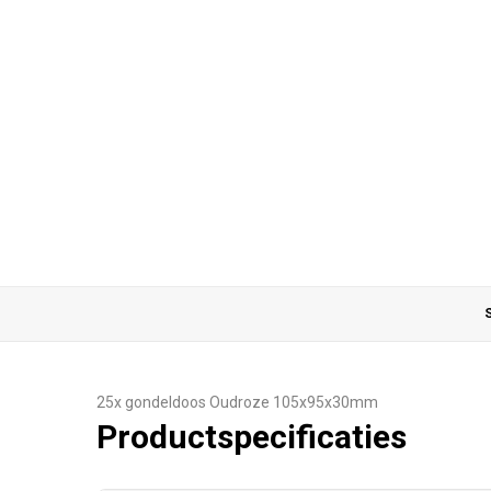
S
25x gondeldoos Oudroze 105x95x30mm
Productspecificaties