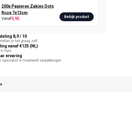
200x Papieren Zakjes Dots
Roze 7x13cm
Bekijk product
9,95
Vanaf
eling 8,9 / 10
tellen je het graag zelf
ing vanaf €125 (NL)
in huis
aar ervaring
te specialist in maatwerk verpakkingen
s