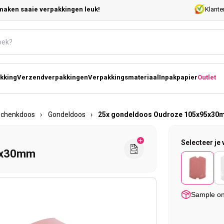
maken saaie verpakkingen leuk!
Klante
kking
Verzendverpakkingen
Verpakkingsmateriaal
Inpakpapier
Outlet
schenkdoos
›
Gondeldoos
›
25x gondeldoos Oudroze 105x95x3
Selecteer je 
5x30mm
Sample o