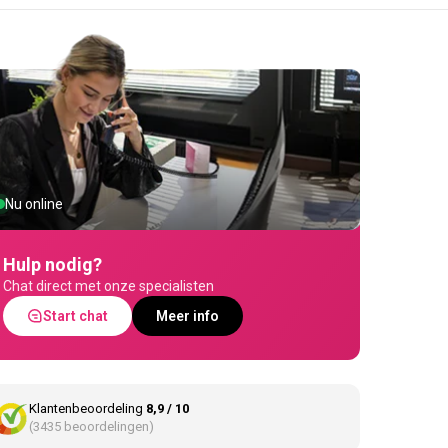
Nu online
Hulp nodig?
Chat direct met onze specialisten
Start chat
Meer info
Klantenbeoordeling
8,9 / 10
(3435 beoordelingen)