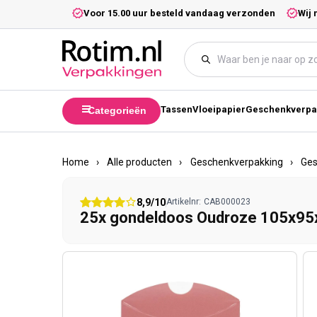
Meteen naar de content
5,- excl. btw.
Voor 15.00 uur besteld vandaag verzonden
Wij 
Tassen
Vloeipapier
Geschenkverpa
Categorieën
Home
›
Alle producten
›
Geschenkverpakking
›
Ge
8,9/10
Artikelnr:
CAB000023
25x gondeldoos Oudroze 105x9