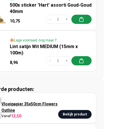
500x sticker 'Hart' assorti Goud-Goud
40mm
-
+
10,75
Lage voorraad: nog maar 7
Lint satijn Wit MEDIUM (15mm x
100m)
-
+
8,96
rde producten:
Vloeipapier 35x50cm Flowers
Outline
Bekijk product
13,50
Vanaf