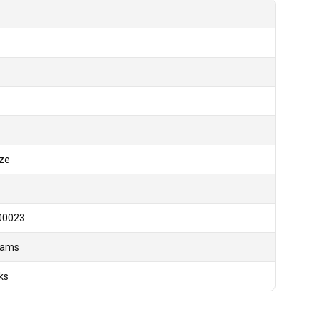
ze
00023
rams
ks