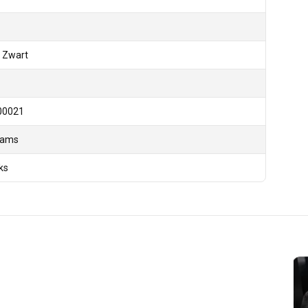
 Zwart
00021
rams
ks