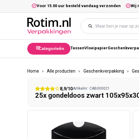
Meteen naar de content
5,- excl. btw.
Voor 15.00 uur besteld vandaag verzonden
Wij 
Tassen
Vloeipapier
Geschenkverpa
Categorieën
Home
›
Alle producten
›
Geschenkverpakking
›
Ge
8,9/10
Artikelnr:
CAB000021
25x gondeldoos zwart 105x95x