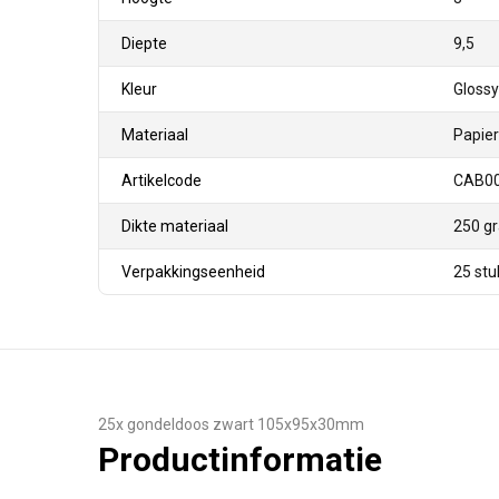
Diepte
9,5
Kleur
Glossy
Materiaal
Papier
Artikelcode
CAB0
Dikte materiaal
250 g
Verpakkingseenheid
25 stu
25x gondeldoos zwart 105x95x30mm
Productinformatie