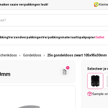
maken saaie verpakkingen leuk!
Klante
kking
Verzendverpakkingen
Verpakkingsmateriaal
Inpakpapier
Outlet
schenkdoos
›
Gondeldoos
›
25x gondeldoos zwart 105x95x30mm
Selecteer je 
30mm
Sample o