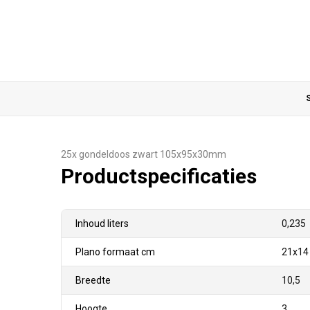
S
25x gondeldoos zwart 105x95x30mm
Productspecificaties
Inhoud liters
0,235
Plano formaat cm
21x14
Breedte
10,5
Hoogte
3