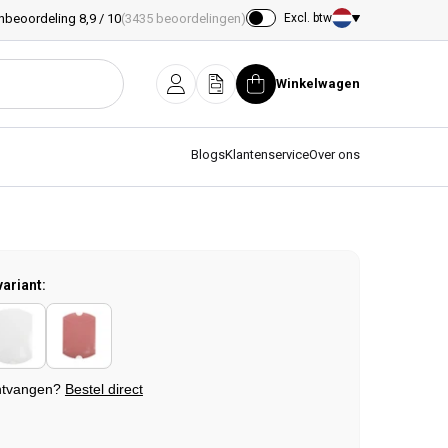
nbeoordeling 8,9 / 10
(3435 beoordelingen)
Excl. btw
Land/regio
Winkelwagen
Inloggen
Offerte
Winkelwagen
Blogs
Klantenservice
Over ons
variant:
ntvangen?
Bestel direct