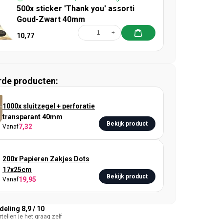
500x sticker 'Thank you' assorti
Goud-Zwart 40mm
-
+
10,77
rde producten:
1000x sluitzegel + perforatie
transparant 40mm
Bekijk product
7,32
Vanaf
200x Papieren Zakjes Dots
17x25cm
Bekijk product
19,95
Vanaf
eling 8,9 / 10
tellen je het graag zelf