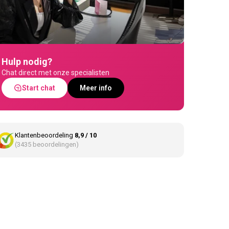
Hulp nodig?
Chat direct met onze specialisten
Start chat
Meer info
Klantenbeoordeling
8,9 / 10
(3435 beoordelingen)