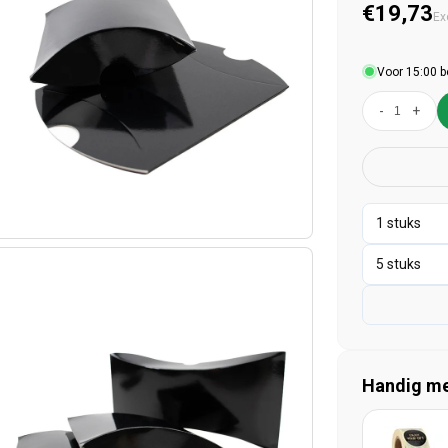
Normal
€19,73
Ex
Voor 15:00 b
-
+
Handig mee