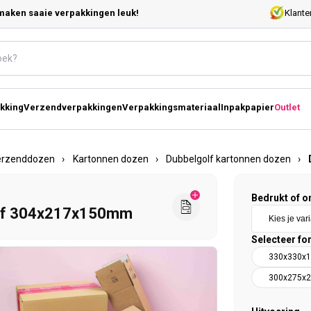
maken saaie verpakkingen leuk!
Klante
kking
Verzendverpakkingen
Verpakkingsmateriaal
Inpakpapier
Outlet
erzenddozen
›
Kartonnen dozen
›
Dubbelgolf kartonnen dozen
›
Bedrukt of o
olf 304x217x150mm
Selecteer fo
330x330x
300x275x