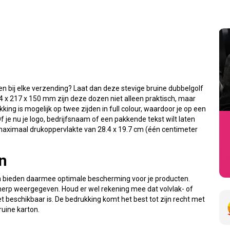
en bij elke verzending? Laat dan deze stevige bruine dubbelgolf
x 217 x 150 mm zijn deze dozen niet alleen praktisch, maar
ng is mogelijk op twee zijden in full colour, waardoor je op een
Of je nu je logo, bedrijfsnaam of een pakkende tekst wilt laten
 maximaal drukoppervlakte van 28.4 x 19.7 cm (één centimeter
n
n bieden daarmee optimale bescherming voor je producten.
cherp weergegeven. Houd er wel rekening mee dat volvlak- of
iet beschikbaar is. De bedrukking komt het best tot zijn recht met
ruine karton.