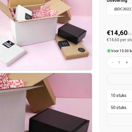
Uitvoering
Normal
€14,60
Ex
€14,60 per st
Voor 15:00 b
-
+