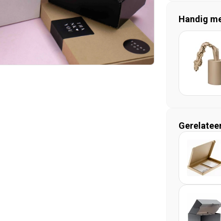
Handig mee
Gerelatee