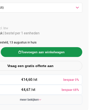
e prijs
cl. btw
uk
| bestel per 1 eenheden
esteld, 13 augustus in huis
Toevoegen aan winkelwagen
Vraag een gratis offerte aan
€14,60 /st
bespaar 0%
€4,67 /st
bespaar 68%
meer bekijken