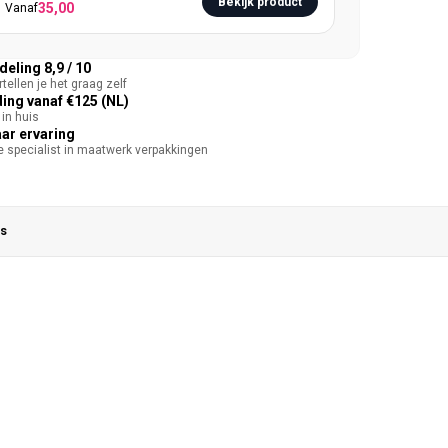
Bekijk product
35,00
Vanaf
eling 8,9 / 10
tellen je het graag zelf
ing vanaf €125 (NL)
in huis
aar ervaring
te specialist in maatwerk verpakkingen
s