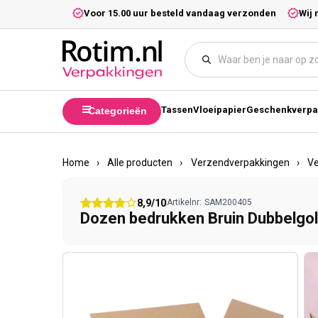
Meteen naar de content
5,- excl. btw.
Voor 15.00 uur besteld vandaag verzonden
Wij 
Tassen
Vloeipapier
Geschenkverpa
Categorieën
Home
›
Alle producten
›
Verzendverpakkingen
›
V
8,9/10
Artikelnr:
SAM200405
Dozen bedrukken Bruin Dubbelg