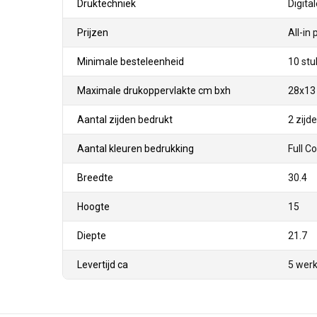
Druktechniek
Digita
Prijzen
All-in 
Minimale besteleenheid
10 stu
Maximale drukoppervlakte cm bxh
28x13
Aantal zijden bedrukt
2 zijd
Aantal kleuren bedrukking
Full C
Breedte
30.4
Hoogte
15
Diepte
21.7
Levertijd ca
5 wer