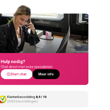
Hulp nodig?
Chat direct met onze specialisten
Start chat
Meer info
Klantenbeoordeling
8,9 / 10
(3435 beoordelingen)