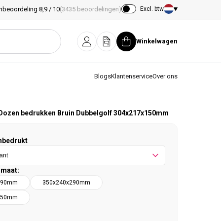
nbeoordeling 8,9 / 10
(3435 beoordelingen)
Excl. btw
Land/regio
Winkelwagen
Inloggen
Offerte
Winkelwagen
Blogs
Klantenservice
Over ons
Dozen bedrukken Bruin Dubbelgolf 304x217x150mm
nbedrukt
rmaat:
190mm
350x240x290mm
250mm