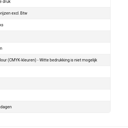
le druk
prijzen excl. Btw
ks
en
olour (CMYK-kleuren) - Witte bedrukking is niet mogelijk
kdagen