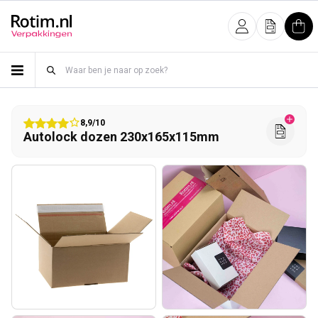
Meteen naar de content
Inloggen
Offerte
Win
8,9/10
Autolock dozen 230x165x115mm