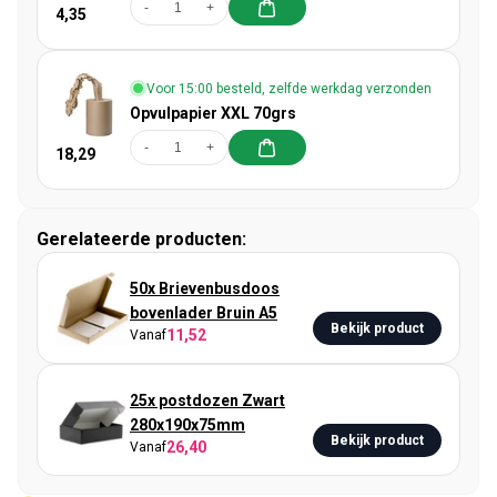
-
+
4,35
Voor 15:00 besteld, zelfde werkdag verzonden
Opvulpapier XXL 70grs
-
+
18,29
Gerelateerde producten:
50x Brievenbusdoos
bovenlader Bruin A5
Bekijk product
11,52
Vanaf
25x postdozen Zwart
280x190x75mm
Bekijk product
26,40
Vanaf