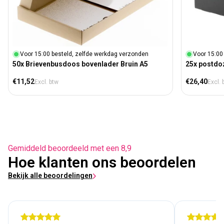
Voor 15:00 besteld, zelfde werkdag verzonden
Voor 15:00
50x Brievenbusdoos bovenlader Bruin A5
25x postdo
Normale prijs
Normale prij
€11,52
€26,40
Excl. btw
Excl. 
Gemiddeld beoordeeld met een 8,9
Hoe klanten ons beoordelen
Bekijk alle beoordelingen