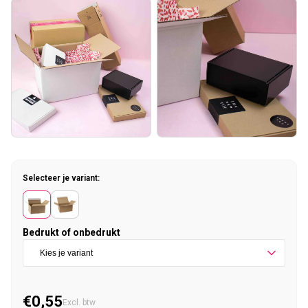
Selecteer je variant:
Bedrukt of onbedrukt
€0,55
Normale prijs
Excl. btw